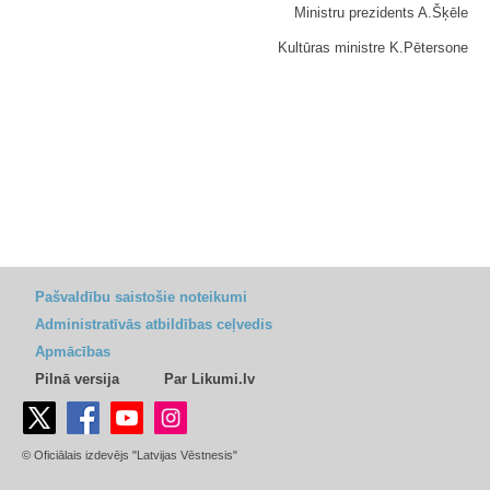
Ministru prezidents A.Šķēle
Kultūras ministre K.Pētersone
Pašvaldību saistošie noteikumi
Administratīvās atbildības ceļvedis
Apmācības
Pilnā versija
Par Likumi.lv
© Oficiālais izdevējs "Latvijas Vēstnesis"