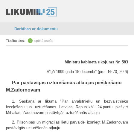
Darbības ar dokumentu
Tiesību akts:
spēkā esošs
Ministru kabineta rīkojums Nr. 583
Rīgā 1999.gada 15.decembrī (prot. Nr.70, 20.§)
Par pastāvīgās uzturēšanās atļaujas piešķiršanu
M.Zadornovam
1. Saskaņā ar likuma "Par ārvalstnieku un bezvalstnieku
ieceļošanu un uzturēšanos Latvijas Republikā" 24.pantu piešķirt
Mihailam Zadornovam pastāvīgās uzturēšanās atļauju.
2. Pilsonības un migrācijas lietu pārvaldei izsniegt M.Zadornovam
pastāvīgās uzturēšanās atļauju.