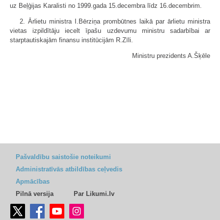
uz Beļģijas Karalisti no 1999.gada 15.decembra līdz 16.decembrim.
2. Ārlietu ministra I.Bērziņa prombūtnes laikā par ārlietu ministra
vietas izpildītāju iecelt īpašu uzdevumu ministru sadarbībai ar
starptautiskajām finansu institūcijām R.Zīli.
Ministru prezidents A.Šķēle
Pašvaldību saistošie noteikumi
Administratīvās atbildības ceļvedis
Apmācības
Pilnā versija
Par Likumi.lv