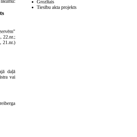
 likumu:
Grozītais
Tiesību akta projekts
ts
ezervēm"
 22.nr.;
 21.nr.)
ajā daļā
stra vai
reiberga