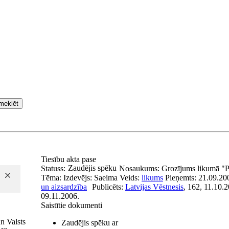
meklēt
Tiesību akta pase
Zaudējis spēku
Statuss:
Nosaukums:
Grozījums likumā "Pa
Tēma:
Izdevējs:
Saeima
Veids:
likums
Pieņemts:
21.09.20
un aizsardzība
Publicēts:
Latvijas Vēstnesis
, 162, 11.10.
09.11.2006.
Saistītie dokumenti
n Valsts
Zaudējis spēku ar