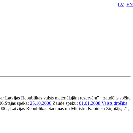
LV
EN
r Latvijas Republikas valsts materiālajām rezervēm"
zaudējis spēku
06.
Stājas spēkā:
25.10.2006.
Zaudē spēku:
01.01.2008.
Valsts drošība
2006.; Latvijas Republikas Saeimas un Ministru Kabineta Ziņotājs, 21,