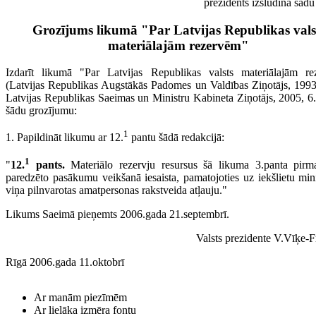
prezidents izsludina šādu
Grozījums likumā "Par Latvijas Republikas vals
materiālajām rezervēm"
Izdarīt likumā "Par Latvijas Republikas valsts materiālajām r
(Latvijas Republikas Augstākās Padomes un Valdības Ziņotājs, 1993,
Latvijas Republikas Saeimas un Ministru Kabineta Ziņotājs, 2005, 6.,
šādu grozījumu:
1
1. Papildināt likumu ar 12.
pantu šādā redakcijā:
1
"
12.
pants.
Materiālo rezervju resursus šā likuma 3.panta pirm
paredzēto pasākumu veikšanā iesaista, pamatojoties uz iekšlietu mini
viņa pilnvarotas amatpersonas rakstveida atļauju."
Likums Saeimā pieņemts 2006.gada 21.septembrī.
Valsts prezidente V.Vīķe-F
Rīgā 2006.gada 11.oktobrī
Ar manām piezīmēm
Ar lielāka izmēra fontu