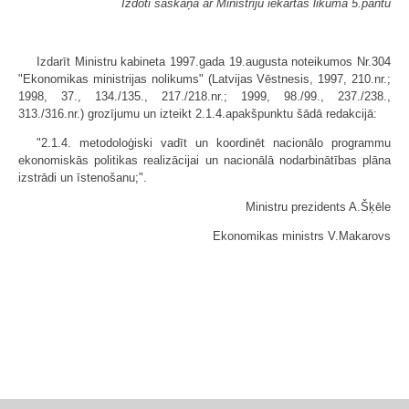
Izdoti saskaņā ar Ministriju iekārtas likuma 5.pantu
Izdarīt Ministru kabineta 1997.gada 19.augusta noteikumos Nr.304
"Ekonomikas ministrijas nolikums" (Latvijas Vēstnesis, 1997, 210.nr.;
1998, 37., 134./135., 217./218.nr.; 1999, 98./99., 237./238.,
313./316.nr.) grozījumu un izteikt 2.1.4.apakšpunktu šādā redakcijā:
"2.1.4. metodoloģiski vadīt un koordinēt nacionālo programmu
ekonomiskās politikas realizācijai un nacionālā nodarbinātības plāna
izstrādi un īstenošanu;".
Ministru prezidents A.Šķēle
Ekonomikas ministrs V.Makarovs