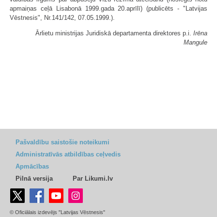
apmaiņas ceļā Lisabonā 1999.gada 20.aprīlī) (publicēts - "Latvijas
Vēstnesis", Nr.141/142, 07.05.1999.).
Ārlietu ministrijas Juridiskā departamenta direktores p.i.
Irēna
Mangule
Pašvaldību saistošie noteikumi
Administratīvās atbildības ceļvedis
Apmācības
Pilnā versija
Par Likumi.lv
© Oficiālais izdevējs "Latvijas Vēstnesis"