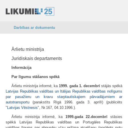
Darbības ar dokumentu
Ārlietu ministrija
Juridiskais departaments
Informācija
Par līgumu stāšanos spēkā
Ārlietu ministrija informē, ka
1999. gada 1. decembrī
stājās spēkā
Latvijas Republikas valdības un Itālijas Republikas valdības nolīgums
par pasažieru un kravu starptautiskajiem pārvadājumiem ar
autotransportu
(parakstīts Rīgā 1996. gada 3. aprīlī) (publicēts
"
Latvijas Vēstnesis
", Nr.167, 04.10.1996.).
Ārlietu ministrija informē, ka
1999.gada 22.decembrī
stāsies
spēkā Latvijas Republikas valdības un Portugāles Republikas
valdības līgums par abpusēju vīzu režīma atcelšanu (noslēgts notu