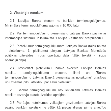
2. Vispārīgie notekumi
2.1. Latvijas Banka pieņem no bankām termiņnoguldījumus.
Minimālais termiņnoguldījuma apjoms ir 10 000 latu.
2.2. Par termiņnoguldījumu pieņemšanu Latvijas Banka paziņo ar
informācijas sistēmu un laikraksta "Latvijas Vēstnesis" starpniecību.
2.3. Pieteikumus termiņnoguldījumam Latvijas Bankā (tālāk tekstā
- pieteikums; 1. pielikums) pieņem Latvijas Bankas Monetārās
politikas pārvaldes Tirgus operāciju daļa (tālāk tekstā - Tirgus
operāciju daļa).
2.4. Iesniedzot pieteikumu, banka akceptē Latvijas Bankas
noteikto termiņnoguldījuma procentu likmi un "Banku
termiņnoguldījumu Latvijas Bankā pieņemšanas noteikumu" prasības
un uzņemas pilnu atbildību par savu pieteikumu.
2.5. Bankas termiņnoguldījumi nav iekļaujami Latvijas Bankas
noteikto rezervju prasību izpildes aprēķinā.
2.6. Par šajos noteikumos veiktajiem grozījumiem Latvijas Banka
paziņo bankām rakstiski ne vēlāk kā piecas dienas pirms attiecīgo