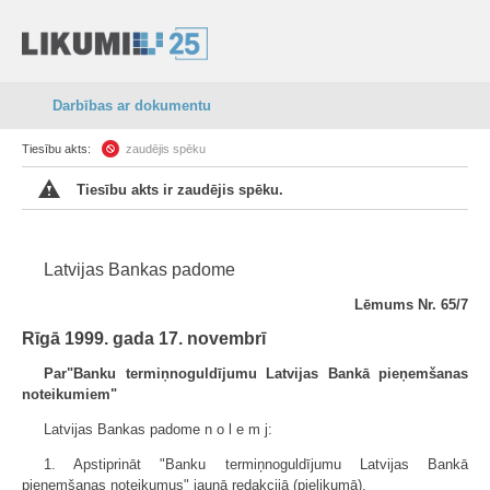
Darbības ar dokumentu
Tiesību akts:
zaudējis spēku
Tiesību akts ir zaudējis spēku.
Latvijas Bankas padome
Lēmums Nr. 65/7
Rīgā 1999. gada 17. novembrī
Par"Banku termiņnoguldījumu Latvijas Bankā pieņemšanas
noteikumiem"
Latvijas Bankas padome n o l e m j:
1. Apstiprināt "Banku termiņnoguldījumu Latvijas Bankā
pieņemšanas noteikumus" jaunā redakcijā (pielikumā).