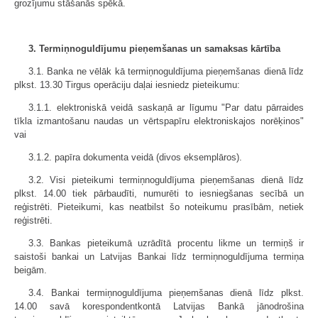
grozījumu stāšanās spēkā.
3. Termiņnoguldījumu pieņemšanas un samaksas kārtība
3.1. Banka ne vēlāk kā termiņnoguldījuma pieņemšanas dienā līdz
plkst. 13.30 Tirgus operāciju daļai iesniedz pieteikumu:
3.1.1. elektroniskā veidā saskaņā ar līgumu "Par datu pārraides
tīkla izmantošanu naudas un vērtspapīru elektroniskajos norēķinos"
vai
3.1.2. papīra dokumenta veidā (divos eksemplāros).
3.2. Visi pieteikumi termiņnoguldījuma pieņemšanas dienā līdz
plkst. 14.00 tiek pārbaudīti, numurēti to iesniegšanas secībā un
reģistrēti. Pieteikumi, kas neatbilst šo noteikumu prasībām, netiek
reģistrēti.
3.3. Bankas pieteikumā uzrādītā procentu likme un termiņš ir
saistoši bankai un Latvijas Bankai līdz termiņnoguldījuma termiņa
beigām.
3.4. Bankai termiņnoguldījuma pieņemšanas dienā līdz plkst.
14.00 savā korespondentkontā Latvijas Bankā jānodrošina