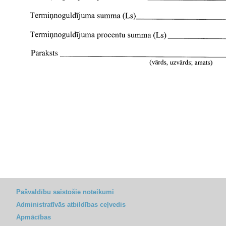
Pašvaldību saistošie noteikumi
Administratīvās atbildības ceļvedis
Apmācības