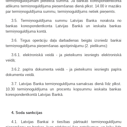
termiņnoguldījumam pieteiktā summa. Ja bankas korespondentkonta
atlikums termiņnoguldījuma pieņemšanas dienā plkst. 14.00 ir mazāks
par termiņnoguldījuma summu, termiņnoguldījums netiek pieņemts.
3.5. Termiņnoguldījuma summu Latvijas Banka noraksta no
bankas korespondentkonta Latvijas Bankā un ieskaita bankas
termiņnoguldījuma kontā.
3.6. Tirgus operāciju daļa darbadienas beigās izsniedz bankai
termiņnoguldījuma pieņemšanas apstiprinājumu (2. pielikums):
3.6.1. elektroniskā veidā - ja pieteikums iesniegts elektroniskā
veidā;
3.6.2. papīra dokumenta veidā - ja pieteikums iesniegts papīra
dokumenta veidā.
3.7. Latvijas Banka termiņnoguldījuma samaksas dienā līdz plkst.
10.30 termiņnoguldījuma un procentu kopsummu ieskaita bankas
korespondentkontā Latvijas Bankā.
4. Soda sankcijas
4.1. Latvijas Bankai ir tiesības pārtraukt termiņnoguldījumu