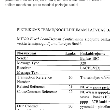
pieņemšanu no bankas, kura pārkāpusi šos noteikumus, uz laiku līdz
sešiem mēnešiem, par to rakstiski paziņojot bankai.