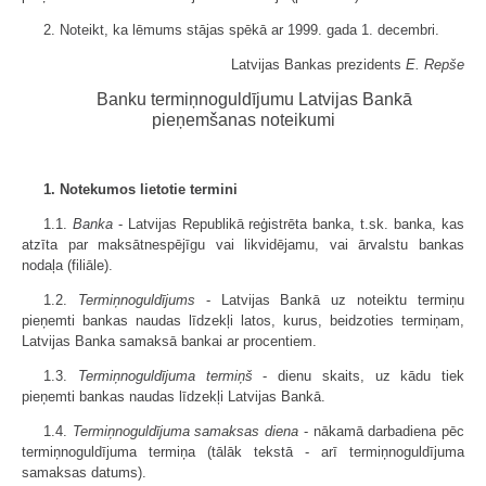
2. Noteikt, ka lēmums stājas spēkā ar 1999. gada 1. decembri.
Latvijas Bankas prezidents
E. Repše
Banku termiņnoguldījumu Latvijas Bankā
pieņemšanas noteikumi
1. Notekumos lietotie termini
1.1.
Banka
- Latvijas Republikā reģistrēta banka, t.sk. banka, kas
atzīta par maksātnespējīgu vai likvidējamu, vai ārvalstu bankas
nodaļa (filiāle).
1.2.
Termiņnoguldījums
- Latvijas Bankā uz noteiktu termiņu
pieņemti bankas naudas līdzekļi latos, kurus, beidzoties termiņam,
Latvijas Banka samaksā bankai ar procentiem.
1.3.
Termiņnoguldījuma termiņš
- dienu skaits, uz kādu tiek
pieņemti bankas naudas līdzekļi Latvijas Bankā.
1.4.
Termiņnoguldījuma samaksas diena
- nākamā darbadiena pēc
termiņnoguldījuma termiņa (tālāk tekstā - arī termiņnoguldījuma
samaksas datums).