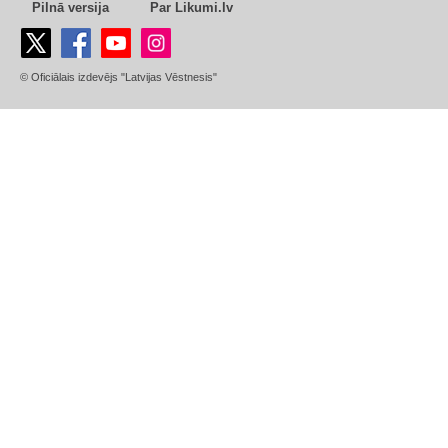
Pilnā versija
Par Likumi.lv
© Oficiālais izdevējs "Latvijas Vēstnesis"