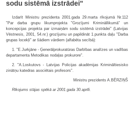
sodu sistēmā izstrādei"
Izdarīt Ministru prezidenta 2001.gada 29.marta rīkojumā Nr.112
"Par darba grupu likumprojekta "Grozījumi Krimināllikumā" un
koncepcijas projekta par izmaiņām sodu sistēmā izstrādei" (Latvijas
Vēstnesis, 2001, 54.nr.) grozījumu un papildināt 1.punkta daļu "Darba
grupas locekļi" ar šādiem vārdiem (alfabēta secībā):
1. "E.Jurkjāne - Ģenerālprokuratūras Darbības analīzes un vadības
departamenta Metodikas nodaļas prokurore".
2. "A.Loskutovs - Latvijas Policijas akadēmijas Krimināltiesisko
zinātņu katedras asociētais profesors".
Ministru prezidents A.BĒRZIŅŠ
Rīkojums stājas spēkā ar 2001.gada 30.aprīli.