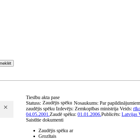
meklēt
Tiesību akta pase
Zaudējis spēku
Statuss:
Nosaukums:
Par papildinājumiem
zaudējis spēku
Izdevējs:
Zemkopības ministrija
Veids:
rīk
04.05.2001.
Zaudē spēku:
01.01.2006.
Publicēts:
Latvijas 
Saistītie dokumenti
Zaudējis spēku ar
Grozītais