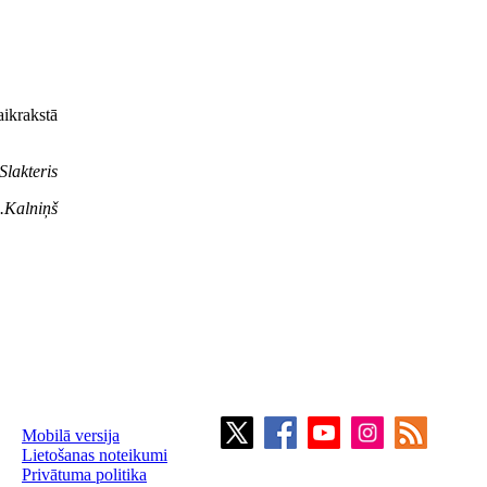
ikrakstā
Slakteris
.Kalniņš
Mobilā versija
Lietošanas noteikumi
Privātuma politika