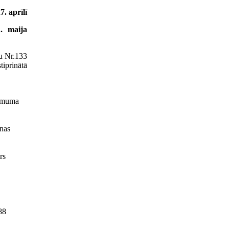
. aprīlī
. maija
mu Nr.133
tiprinātā
ēmuma
anas
rs
88