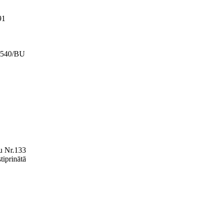
91
2540/BU
mu Nr.133
tiprinātā