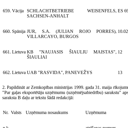
659.
Vācija
SCHLACHTBETRIEBE WEISENFELS,
ES 6
SACHSEN-ANHALT
660.
Spānija
JUR, S.A. (JULIAN ROJO PORRES),
10.0
VILLARCAYO, BURGOS
661.
Lietuva
KB "NAUJASIS ŠIAULIU MAISTAS",
12
ŠIAULIAI
662.
Lietuva
UAB "RASVIDA", PANEVEŽYS
13
2. Papildināt ar Zemkopības ministrijas 1999. gada 31. maija rīkoju
"Par gaļas eksportētāju uzņēmumu (uzņēmējsabiedrību) sarakstu" aps
saraksta B daļu ar tekstu šādā redakcijā:
Nr.
Valsts
Uzņēmuma nosaukums
Uzņēmuma
p.k.
atzīšanas numurs