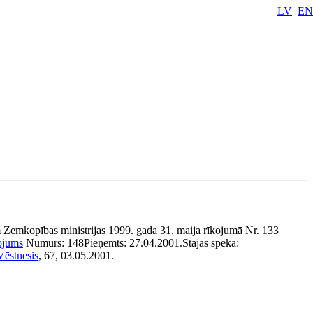
LV
EN
 Zemkopības ministrijas 1999. gada 31. maija rīkojumā Nr. 133
ojums
Numurs:
148
Pieņemts:
27.04.2001.
Stājas spēkā:
Vēstnesis
, 67, 03.05.2001.