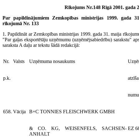
Rīkojums Nr.148 Rīgā 2001. gada 27
Par papildinājumiem Zemkopības ministrijas 1999. gada 31
rīkojumā Nr. 133
1. Papildināt ar Zemkopības ministrijas 1999. gada 31. maija rīkoju
"Par gaļas eksportētāju uzņēmumu (uzņēmējsabiedrību) sarakstu" aps
saraksta A daļu ar tekstu šādā redakcijā:
Nr.
Valsts
Uzņēmuma nosaukums
Uzņ
p.k.
atzīš
numu
658.
Vācija
B+C TONNIES FLEISCHWERK GMBH
& CO. KG, WEISENFELS, SACHSEN-
EZ 6
ANHALT