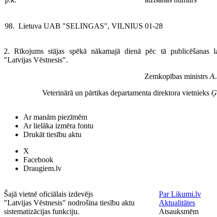
98.
Lietuva
UAB "SELINGAS", VILNIUS
01-28
2. Rīkojums stājas spēkā nākamajā dienā pēc tā publicēšanas la
"Latvijas Vēstnesis".
Zemkopības ministrs
A.
Veterinārā un pārtikas departamenta direktora vietnieks
Ģ
Ar manām piezīmēm
Ar lielāka izmēra fontu
Drukāt tiesību aktu
X
Facebook
Draugiem.lv
Šajā vietnē oficiālais izdevējs
Par Likumi.lv
"Latvijas Vēstnesis" nodrošina tiesību aktu
Aktualitātes
sistematizācijas funkciju.
Atsauksmēm