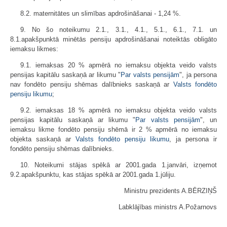
8.2. maternitātes un slimības apdrošināšanai - 1,24 %.
9. No šo noteikumu 2.1., 3.1., 4.1., 5.1., 6.1., 7.1. un
8.1.apakšpunktā minētās pensiju apdrošināšanai noteiktās obligāto
iemaksu likmes:
9.1. iemaksas 20 % apmērā no iemaksu objekta veido valsts
pensijas kapitālu saskaņā ar likumu "
Par valsts pensijām
", ja persona
nav fondēto pensiju shēmas dalībnieks saskaņā ar
Valsts fondēto
pensiju likumu
;
9.2. iemaksas 18 % apmērā no iemaksu objekta veido valsts
pensijas kapitālu saskaņā ar likumu "
Par valsts pensijām
", un
iemaksu likme fondēto pensiju shēmā ir 2 % apmērā no iemaksu
objekta saskaņā ar
Valsts fondēto pensiju likumu
, ja persona ir
fondēto pensiju shēmas dalībnieks.
10. Noteikumi stājas spēkā ar 2001.gada 1.janvāri, izņemot
9.2.apakšpunktu, kas stājas spēkā ar 2001.gada 1.jūliju.
Ministru prezidents A.BĒRZIŅŠ
Labklājības ministrs A.Požarnovs