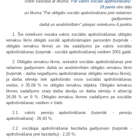
Izdoti saskaņā ar likuma "
Par valsts sociālo apdrošināšanu
"
18.panta
otro daļu
un likuma "Par obligāto sociālo apdrošināšanu pret nelaimes
gadījumiem
darbā un arodslimībām" pārejas noteikumu 6.punktu
1. Šie noteikumi nosaka valsts sociālās apdrošināšanas obligāto
iemaksu likmi obligāti sociāli apdrošināmajām personām (turpmāk -
obligāto iemaksu likme) un tās sadalījumu pa valsts sociālās
apdrošināšanas (turpmāk - sociālā apdrošināšana) veidiem 2001.gadā.
2. Obligāto iemaksu likme, ieskaitot sociālās apdrošināšanas pret
nelaimes gadījumiem darbā un arodslimībām obligāto iemaksu likmi
(turpmāk - darba negadījumu apdrošināšanas obligāto iemaksu likme),
ja darba ņēmējs tiek apdrošināts visos sociālās apdrošināšanas
veidos, ir 35,09 % no obligāto iemaksu objekta. Obligāto iemaksu
likmes sadalījums starp darba devēju un darba ņēmēju ir attiecīgi
26,09 % un 9 %. Obligāto iemaksu likmes sadalījums pa sociālās
apdrošināšanas veidiem ir šāds:
2.1. valsts pensiju apdrošināšanai (turpmāk - pensiju
apdrošināšana) - 26,93 %;
2.2. sociālajai apdrošināšanai bezdarba gadījumam (turpmāk -
apdrošināšana pret bezdarbu) - 2,20 %;