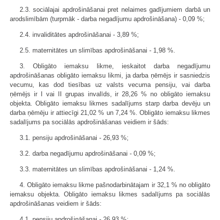
2.3. sociālajai apdrošināšanai pret nelaimes gadījumiem darbā un
arodslimībām (turpmāk - darba negadījumu apdrošināšana) - 0,09 %;
2.4. invaliditātes apdrošināšanai - 3,89 %;
2.5. maternitātes un slimības apdrošināšanai - 1,98 %.
3. Obligāto iemaksu likme, ieskaitot darba negadījumu
apdrošināšanas obligāto iemaksu likmi, ja darba ņēmējs ir sasniedzis
vecumu, kas dod tiesības uz valsts vecuma pensiju, vai darba
ņēmējs ir I vai II grupas invalīds, ir 28,26 % no obligāto iemaksu
objekta. Obligāto iemaksu likmes sadalījums starp darba devēju un
darba ņēmēju ir attiecīgi 21,02 % un 7,24 %. Obligāto iemaksu likmes
sadalījums pa sociālās apdrošināšanas veidiem ir šāds:
3.1. pensiju apdrošināšanai - 26,93 %;
3.2. darba negadījumu apdrošināšanai - 0,09 %;
3.3. maternitātes un slimības apdrošināšanai - 1,24 %.
4. Obligāto iemaksu likme pašnodarbinātajam ir 32,1 % no obligāto
iemaksu objekta. Obligāto iemaksu likmes sadalījums pa sociālās
apdrošināšanas veidiem ir šāds:
4.1. pensiju apdrošināšanai - 26,93 %;