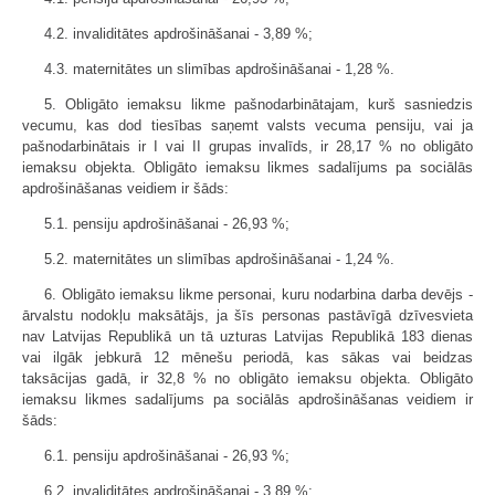
4.2. invaliditātes apdrošināšanai - 3,89 %;
4.3. maternitātes un slimības apdrošināšanai - 1,28 %.
5. Obligāto iemaksu likme pašnodarbinātajam, kurš sasniedzis
vecumu, kas dod tiesības saņemt valsts vecuma pensiju, vai ja
pašnodarbinātais ir I vai II grupas invalīds, ir 28,17 % no obligāto
iemaksu objekta. Obligāto iemaksu likmes sadalījums pa sociālās
apdrošināšanas veidiem ir šāds:
5.1. pensiju apdrošināšanai - 26,93 %;
5.2. maternitātes un slimības apdrošināšanai - 1,24 %.
6. Obligāto iemaksu likme personai, kuru nodarbina darba devējs -
ārvalstu nodokļu maksātājs, ja šīs personas pastāvīgā dzīvesvieta
nav Latvijas Republikā un tā uzturas Latvijas Republikā 183 dienas
vai ilgāk jebkurā 12 mēnešu periodā, kas sākas vai beidzas
taksācijas gadā, ir 32,8 % no obligāto iemaksu objekta. Obligāto
iemaksu likmes sadalījums pa sociālās apdrošināšanas veidiem ir
šāds:
6.1. pensiju apdrošināšanai - 26,93 %;
6.2. invaliditātes apdrošināšanai - 3,89 %;