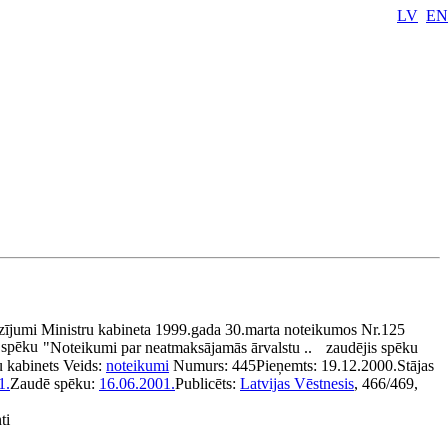
LV
EN
e
ījumi Ministru kabineta 1999.gada 30.marta noteikumos Nr.125
 spēku
"Noteikumi par neatmaksājamās ārvalstu ..
zaudējis spēku
u kabinets
Veids:
noteikumi
Numurs:
445
Pieņemts:
19.12.2000.
Stājas
1.
Zaudē spēku:
16.06.2001.
Publicēts:
Latvijas Vēstnesis
, 466/469,
ti