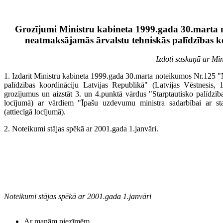
Grozījumi Ministru kabineta 1999.gada 30.marta
neatmaksājamās ārvalstu tehniskās palīdzības k
Izdoti saskaņā ar Min
1. Izdarīt Ministru kabineta 1999.gada 30.marta noteikumos Nr.125 "
palīdzības koordināciju Latvijas Republikā" (Latvijas Vēstnesis, 1
grozījumus un aizstāt 3. un 4.punktā vārdus "Starptautisko palīdzīb
locījumā) ar vārdiem "Īpašu uzdevumu ministra sadarbībai ar starp
(attiecīgā locījumā).
2. Noteikumi stājas spēkā ar 2001.gada 1.janvāri.
Noteikumi stājas spēkā ar 2001.gada 1.janvāri
Ar manām piezīmēm