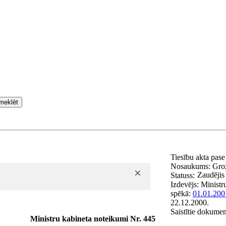
meklēt
Tiesību akta pas
Nosaukums:
Groz
Zaudējis
Statuss:
Izdevējs:
Ministr
spēkā:
01.01.200
22.12.2000.
Saistītie dokumen
Ministru kabineta noteikumi Nr. 445