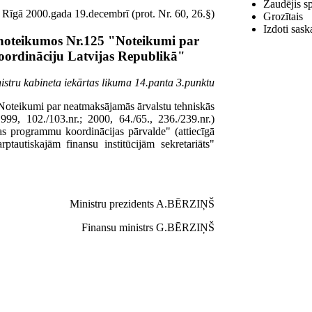
Zaudējis s
Rīgā 2000.gada 19.decembrī (prot. Nr. 60, 26.§)
Grozītais
Izdoti sask
 noteikumos Nr.125 "Noteikumi par
oordināciju Latvijas Republikā"
istru kabineta iekārtas likuma 14.panta 3.punktu
Noteikumi par neatmaksājamās ārvalstu tehniskās
999, 102./103.nr.; 2000, 64./65., 236./239.nr.)
as programmu koordinācijas pārvalde" (attiecīgā
tautiskajām finansu institūcijām sekretariāts"
Ministru prezidents A.BĒRZIŅŠ
Finansu ministrs G.BĒRZIŅŠ