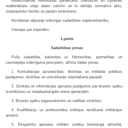
Atbalstīdamas vienošanās panākšanu, tolerances un izpratnes
nodibināšanu starp abām valstīm un to iekšējo normatīvo aktu,
starptautisko tiesību un paražu ievērošanu;
Atzīdamas abpusēji izdevīgas sadarbības nepieciešamību,
Vienojas par turpmāko:
1.pants
Sadarbības jomas
Pušu sadarbība, balstoties uz līdztiesības, partnerības un
savstarpēja izdevīguma principiem, attīsta šādas jomas:
1. Konsultācijas aizsardzības, drošības un militārās politikas
jautājumos, drošības un uzticēšanās stiprināšanā pasaulē;
2. Uzskatu un informācijas apmaiņu jautājumos par bruņoto spēku
izveidošanu un starptautiskajām miera operācijām;
3. Bruņoto spēku organizatorisko un vadības struktūru;
4. Kvalifikāciju un profesionālos kritērijus iecelšanai militārajos
amatos;
5. Ekspertīžu apmaiņu militāro zinātņu tehniskajā attīstībā,