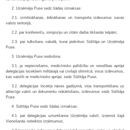
2. Uzņēmēja Puse sedz šādas izmaksas:
2.1. izmitināšanas, ēdināšanas un transporta izdevumus savas
valsts teritorijā;
2.2. par konferenču, simpoziju un citām darba tikšanās telpām;
2.3. par tulkošanu valodā, kurai piekritusi Sūtītāja un Uzņēmēja
Puse.
3. Uzņēmēja Puse nodrošina:
3.1. ja nepieciešams, medicīnisko palīdzību un veselības aprūpi
delegācijas locekļiem militārajā vai civilajā slimnīcā; visus izdevumus,
kas saistīti ar medicīnisko aprūpi, sedz Sūtītāja Puse;
3.2. delegācijas locekļa nāves gadījumā, viņa transportēšanu uz
attiecīgo valsti un dokumentu nokārtošanu, izdevumus sedz Sūtītāja
Puse.
4. Sūtītāja Puse sedz šādas izmaksas:
4.1. par delegācijas uzturēšanos Uzņēmēja valstī, izņemot šajā
Vienošanās noteiktos izņēmumus;