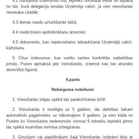
4.2 transporta izdevumus līdz iepriekš norunātai vietai un atpakaļ
no tās, kurā delegācija ierodas Uzņēmēja valstī, ja vien vienošanās
nenosaka citādāk;
4.3 dienas naudu uzturēšanās laikā;
4.4 medicīnisko apdrošināšanu ārzemēs;
4.5 dokumentu, kas nepieciešams iebraukšanai Uzņēmējā valstī,
kārtošanu.
5. Citus izdevumus, kas varētu rasties konkrētās sadarbības
jomās, Puses apmaksā pēc vienošanās, izņemot kas tas atrunāts
atsevišķā līgumā.
4.pants
Nobeiguma noteikumi
1. Vienošanās stājas spēkā tās parakstīšanas brīdī.
2. Vienošanās ir noslēgta uz 5 gadiem, tās darbības laikam
automātiski pagarinoties uz nākamajiem 5 gadiem, ja vien kāda no
Pusēm šo Vienošanos nedenonsēs vismaz 6 mēnešu iepriekš pirms
tās spēkā esamības termiņa izbeigšanas.
3. Grozījumi vai papildinājumi šajā Vienošanās izdarāmi tikai ar