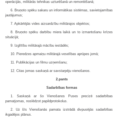
operācijās, militārās tehnikas uzturēšanā un remontēšanā;
6. Bruņoto spēku sakaru un informātikas sistēmas, savietojamības
jautājumus;
7. Apkārtējās vides aizsardzību militārajos objektos;
8. Bruņoto spēku darbību miera laikā un to izmantošanu krīzes
situācijā;
9. Izglītību militārajā mācību iestādēs;
10. Pieredzes apmaiņu militārajā veselības aprūpes jomā;
11. Publikācijas un filmu uzņemšanu;
12. Citas jomas saskaņā ar savstarpēju vienošanos.
2.pants
Sadarbības formas
1. Saskaņā ar šo Vienošanos Puses precizē sadarbības
pamatjomas, noslēdzot papildprotokolus.
2. Uz šīs Vienošanās pamata izstrādā divpusējās sadarbības
ikgadējos plānus.