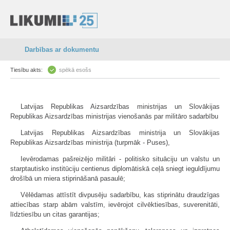
Darbības ar dokumentu
Tiesību akts:
spēkā esošs
Latvijas Republikas Aizsardzības ministrijas un Slovākijas
Republikas Aizsardzības ministrijas vienošanās par militāro sadarbību
Latvijas Republikas Aizsardzības ministrija un Slovākijas
Republikas Aizsardzības ministrija (turpmāk - Puses),
Ievērodamas pašreizējo militāri - politisko situāciju un valstu un
starptautisko institūciju centienus diplomātiskā ceļā sniegt ieguldījumu
drošībā un miera stiprināšanā pasaulē;
Vēlēdamas attīstīt divpusēju sadarbību, kas stiprinātu draudzīgas
attiecības starp abām valstīm, ievērojot cilvēktiesības, suverenitāti,
līdztiesību un citas garantijas;