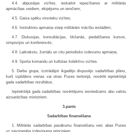
4.4. abpusējas vizītes, ieskaitot iepazīšanos ar militārās
apmācības veidiem, ekipējumu un ieročiem;
4.5. Gaisa spēku virsnieku vizītes;
4.6. Instruktoru apmaiņa starp militārām mācību iestādēm;
4.7. Diskusijas, konsultācijas, tikšanās, piedalīšanos kursos,
simpozijos un konferencēs;
4.8. Laikrakstu, žurnālu un citu periodisko izdevumu apmaiņa;
4.9. Sporta komandu un kultūras kolektīvu vizītes.
5. Darba grupa, izstrādājot ikgadējo divpusējo sadarbības plānu,
kurš izpildāms vienas vai otras Puses teritorijā, novērtē iepriekšējā
gada sadarbības rezultātus.
Iepriekšējā gada sadarbības novērtējums iesniedzams abu valstu
aizsardzības ministriem.
3.pants
Sadarbības finansēšana
1. Militārās sadarbības pasākumu finansēšanu veic abas Puses
uz savstarpēja izdevīguma principiem.