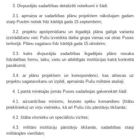
3. Divpusējās sadarbības detalizēti noteikumi ir šādi:
3.1. apmaiņa ar sadarbības plānu projektiem nākošajam gadam
starp Pusēm notiek līdz kārtējā gada 15.septembrim;
3.2. projektu apstiprināšanu un ikgadējā plāna galīgā varianta
izstrādāšanu veic Pušu izveidota darba grupa vienas vai otras Puses
teritorijā. Plānu sagatavo līdz kārtējā gada 15.oktobrim;
3.3. katrs divpusējās sadarbības ikgadējais plāns nosaka
līdzdalības formu, laiku, vietu un atbildīgās institūcijas katrā konkrētā
pasākumā;
3.4. ar plānu projektiem un korespondenci, kas attiecas uz
projektu sagatavošanu un izpildi, apmainās Pušu militārie atašeji.
4. 1.pantā minētajās jomās Puses sadarbojas galvenokārt šādi:
4.1. aizsardzības ministru, bruņoto spēku komandieru (štābu
priekšnieku) un viņu vietnieku, kā arī Pušu citu pārstāvju tikšanās;
4.2. štāba virsnieku un speciālistu vizītes;
4.3. militāro institūciju pārstāvju tikšanās, sadarbības starp
militārajām vienībām;