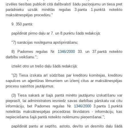
izvēles tiesības publicēt citā dalībvalstī šādu paziņojumu un tiesa pret
parādnieku uzsāk minētās regulas 3.panta 1.punktā noteikto
maksātnespējas procedūru."
9. 350.pantā:
papildināt pirmo daļu ar 7. un 8.punktu šādā redakcijā:
"7) sanācijas noslēguma apstiprināšanu;
8) Padomes regulas Nr.
1346/2000
33. un 37.pantā noteikto
darbību veikšanu.";
izteikt otro un trešo daļu šādā redakcijā:
"(2) Tiesa izskata arī sūdzības par kreditoru komitejas, kreditoru
sapulces un aģentūras lēmumiem un izlemj citus ar maksātnespējas
procesu saistītos jautājumus.
(3) Tiesa sakarā ar šajā pantā minēto jautājumu izskatīšanu var
pieprasīt, lai administrators iesniedz savas darbības pārskatu vai citu
informāciju, bet Padomes regulas Nr.
1346/2000
3.panta 1.punktā
noteiktās maksātnespējas procedūras likvidators - informāciju, kas
nepieciešama šajā pantā noteikto nolēmumu pieņemšanai.";
papildināt pantu ar septīto, astoto, devīto un desmito daļu šādā