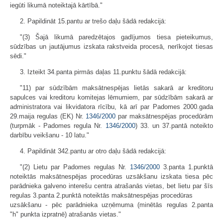
iegūti likumā noteiktajā kārtībā."
2. Papildināt 15.pantu ar trešo daļu šādā redakcijā:
"(3) Šajā likumā paredzētajos gadījumos tiesa pieteikumus,
sūdzības un jautājumus izskata rakstveida procesā, nerīkojot tiesas
sēdi."
3. Izteikt 34.panta pirmās daļas 11.punktu šādā redakcijā:
"11) par sūdzībām maksātnespējas lietās sakarā ar kreditoru
sapulces vai kreditoru komitejas lēmumiem, par sūdzībām sakarā ar
administratora vai likvidatora rīcību, kā arī par Padomes 2000.gada
29.maija regulas (EK) Nr.
1346/2000
par maksātnespējas procedūrām
(turpmāk - Padomes regula Nr.
1346/2000
) 33. un 37.pantā noteikto
darbību veikšanu - 10 latu."
4. Papildināt 342.pantu ar otro daļu šādā redakcijā:
"(2) Lietu par Padomes regulas Nr.
1346/2000
3.panta 1.punktā
noteiktās maksātnespējas procedūras uzsākšanu izskata tiesa pēc
parādnieka galveno interešu centra atrašanās vietas, bet lietu par šīs
regulas 3.panta 2.punktā noteiktās maksātnespējas procedūras
uzsākšanu - pēc parādnieka uzņēmuma (minētās regulas 2.panta
"h" punkta izpratnē) atrašanās vietas."