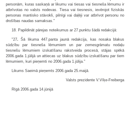
personām, kuras saskaņā ar likumu vai tiesas vai tiesneša lēmumu ir
atbrīvotas no valsts nodevas. Tiesa vai tiesnesis, ievērojot fiziskās
personas mantisko stāvokli, pilnīgi vai daļēji var atbrīvot personu no
drošības naudas samaksas."
18. Papildināt pārejas noteikumus ar 27.punktu šādā redakcijā:
"27
.
Šā likuma 447.panta jaunā redakcija, kas nosaka blakus
sūdzību par tiesneša lēmumiem un par zemesgrāmatu nodaļu
tiesnešu lēmumiem izskatīšanu rakstveida procesā, stājas spēkā
2006.gada 1.jūlijā un attiecas uz blakus sūdzību izskatīšanu par tiem
lēmumiem, kuri pieņemti no 2006.gada 1.jūlija."
Likums Saeimā pieņemts 2006.gada 25.maijā.
Valsts prezidente V.Vīķe-Freiberga
Rīgā 2006.gada 14.jūnijā