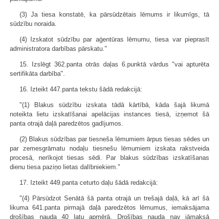
(3) Ja tiesa konstatē, ka pārsūdzētais lēmums ir likumīgs, tā
sūdzību noraida.
(4) Izskatot sūdzību par aģentūras lēmumu, tiesa var pieprasīt
administratora darbības pārskatu."
15. Izslēgt 362.panta otrās daļas 6.punktā vārdus "vai apturēta
sertifikāta darbība".
16. Izteikt 447.panta tekstu šādā redakcijā:
"(1) Blakus sūdzību izskata tādā kārtībā, kāda šajā likumā
noteikta lietu izskatīšanai apelācijas instances tiesā, izņemot šā
panta otrajā daļā paredzētos gadījumos.
(2) Blakus sūdzības par tiesneša lēmumiem ārpus tiesas sēdes un
par zemesgrāmatu nodaļu tiesnešu lēmumiem izskata rakstveida
procesā, nerīkojot tiesas sēdi. Par blakus sūdzības izskatīšanas
dienu tiesa paziņo lietas dalībniekiem."
17. Izteikt 449.panta ceturto daļu šādā redakcijā:
"(4) Pārsūdzot Senātā šā panta otrajā un trešajā daļā, kā arī šā
likuma 641.panta pirmajā daļā paredzētos lēmumus, iemaksājama
drošības nauda 40 latu apmērā. Drošības nauda nav jāmaksā