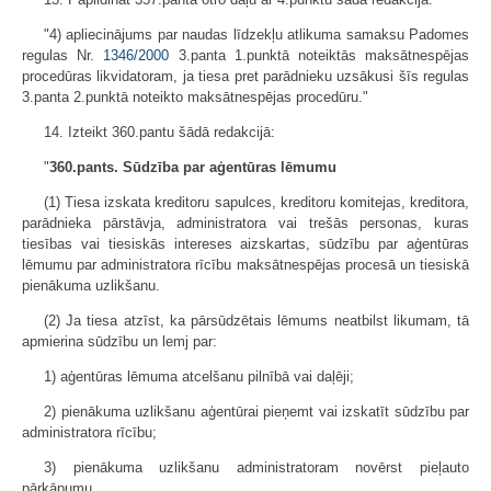
"4) apliecinājums par naudas līdzekļu atlikuma samaksu Padomes
regulas Nr.
1346/2000
3.panta 1.punktā noteiktās maksātnespējas
procedūras likvidatoram, ja tiesa pret parādnieku uzsākusi šīs regulas
3.panta 2.punktā noteikto maksātnespējas procedūru."
14. Izteikt 360.pantu šādā redakcijā:
"
360.pants. Sūdzība par aģentūras lēmumu
(1) Tiesa izskata kreditoru sapulces, kreditoru komitejas, kreditora,
parādnieka pārstāvja, administratora vai trešās personas, kuras
tiesības vai tiesiskās intereses aizskartas, sūdzību par aģentūras
lēmumu par administratora rīcību maksātnespējas procesā un tiesiskā
pienākuma uzlikšanu.
(2) Ja tiesa atzīst, ka pārsūdzētais lēmums neatbilst likumam, tā
apmierina sūdzību un lemj par:
1) aģentūras lēmuma atcelšanu pilnībā vai daļēji;
2) pienākuma uzlikšanu aģentūrai pieņemt vai izskatīt sūdzību par
administratora rīcību;
3) pienākuma uzlikšanu administratoram novērst pieļauto
pārkāpumu.