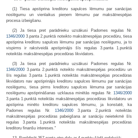
(1) Tiesa apstiprina kreditoru sapulces lēmumu par sanācijas
noslēgumu un vienlaikus pieņem lēmumu par maksātnespējas
procesa izbeigšanu.
(2) Ja tiesa pret parādnieku uzsākusi Padomes regulas Nr.
1346/2000
3.panta 2.punktā noteikto maksātnespējas procedūru, tiesa
apstiprina kreditoru sapulces lēmumu par sanācijas noslēgumu, ja to
vispirms ir rakstveidā apstiprinājis šīs regulas 3.panta 1.punktā
noteiktās maksātnespējas procedūras likvidators.
(3) Ja tiesa pret parādnieku uzsākusi Padomes regulas Nr.
1346/2000
3.panta 2.punktā noteikto maksātnespējas procedūru un
šīs regulas 3.panta 1.punktā noteiktās maksātnespējas procedūras
likvidators nav apstiprinājis kreditoru sapulces lēmumu par sanācijas
noslēgumu, tiesa pirms kreditoru sapulces lēmuma par sanācijas
noslēgumu apstiprināšanas uzklausa minētās regulas Nr.
1346/2000
3.panta 1.punktā noteiktās maksātnespējas procedūras likvidatoru un
apstiprina minēto kreditoru sapulces lēmumu, ja konstatē, ka
Padomes regulas Nr.
1346/2000
3.panta 2.punktā noteiktās
maksātnespējas procedūras pabeigšana ar sanāciju neietekmē šīs
regulas 3.panta 1.punktā noteiktās maksātnespējas procedūras
kreditoru finanšu intereses."
13. Papildināt 357.panta otro daļu ar 4.punktu šādā redakcijā: