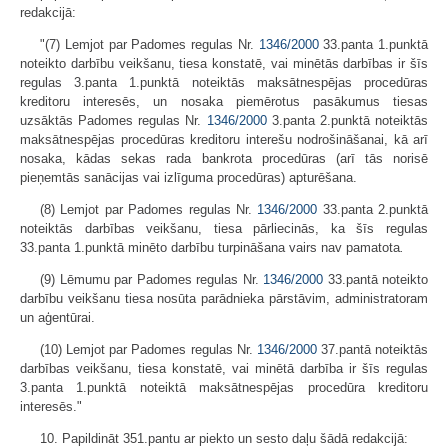
redakcijā:
"(7) Lemjot par Padomes regulas Nr.
1346/2000
33.panta 1.punktā
noteikto darbību veikšanu, tiesa konstatē, vai minētās darbības ir šīs
regulas 3.panta 1.punktā noteiktās maksātnespējas procedūras
kreditoru interesēs, un nosaka piemērotus pasākumus tiesas
uzsāktās Padomes regulas Nr.
1346/2000
3.panta 2.punktā noteiktās
maksātnespējas procedūras kreditoru interešu nodrošināšanai, kā arī
nosaka, kādas sekas rada bankrota procedūras (arī tās norisē
pieņemtās sanācijas vai izlīguma procedūras) apturēšana.
(8) Lemjot par Padomes regulas Nr.
1346/2000
33.panta 2.punktā
noteiktās darbības veikšanu, tiesa pārliecinās, ka šīs regulas
33.panta 1.punktā minēto darbību turpināšana vairs nav pamatota
.
(9) Lēmumu par Padomes regulas Nr.
1346/2000
33.pantā noteikto
darbību veikšanu tiesa nosūta parādnieka pārstāvim, administratoram
un aģentūrai.
(10) Lemjot par Padomes regulas Nr.
1346/2000
37.pantā noteiktās
darbības veikšanu, tiesa konstatē, vai minētā darbība ir šīs regulas
3.panta 1.punktā noteiktā maksātnespējas procedūra kreditoru
interesēs."
10. Papildināt 351.pantu ar piekto un sesto daļu šādā redakcijā: