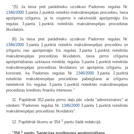
"(5) Ja tiesa pret parādnieku uzsākusi Padomes regulas Nr.
1346/2000
3.panta 2.punktā noteikto maksātnespējas procedūru, tiesa
apstiprina izlīgumu, ja to vispirms ir rakstveidā apstiprinājis šīs
regulas 3.panta 1.punktā noteiktās maksātnespējas procedūras
likvidators.
(6) Ja tiesa pret parādnieku uzsākusi Padomes regulas Nr.
1346/2000
3.panta 2.punktā noteikto maksātnespējas procedūru un
izlīgumu nav apstiprinājis šīs regulas 3.panta 1.punktā noteiktās
maksātnespējas procedūras likvidators, tiesa pirms izlīguma
apstiprināšanas uzklausa minētās regulas 3.panta 1.punktā noteiktās
maksātnespējas procedūras likvidatoru un apstiprina izlīgumu, ja
konstatē, ka Padomes regulas Nr.
1346/2000
3.panta 2.punktā
noteiktās maksātnespējas procedūras pabeigšana ar izlīgumu
neietekmē šīs regulas 3.panta 1.punktā noteiktās maksātnespējas
procedūras kreditoru finanšu intereses."
11. Papildināt 352.panta pirmo daļu pēc vārda "administrators" ar
vārdiem "Padomes regulas Nr.
1346/2000
3.panta 1.punktā noteiktās
maksātnespējas procedūras likvidators".
1
12. Papildināt likumu ar 354.
pantu šādā redakcijā:
1
"
354.
pants. Sanācijas noslēguma apstiprināšana