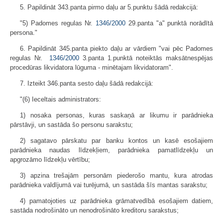
5. Papildināt 343.panta pirmo daļu ar 5.punktu šādā redakcijā:
"5) Padomes regulas Nr.
1346/2000
29.panta "a" punktā norādītā
persona."
6. Papildināt 345.panta piekto daļu ar vārdiem "vai pēc Padomes
regulas Nr.
1346/2000
3.panta 1.punktā noteiktās maksātnespējas
procedūras likvidatora lūguma - minētajam likvidatoram".
7. Izteikt 346.panta sesto daļu šādā redakcijā:
"(6) Ieceltais administrators:
1) nosaka personas, kuras saskaņā ar likumu ir parādnieka
pārstāvji, un sastāda šo personu sarakstu;
2) sagatavo pārskatu par banku kontos un kasē esošajiem
parādnieka naudas līdzekļiem, parādnieka pamatlīdzekļu un
apgrozāmo līdzekļu vērtību;
3) apzina trešajām personām piederošo mantu, kura atrodas
parādnieka valdījumā vai turējumā, un sastāda šīs mantas sarakstu;
4) pamatojoties uz parādnieka grāmatvedībā esošajiem datiem,
sastāda nodrošināto un nenodrošināto kreditoru sarakstus;