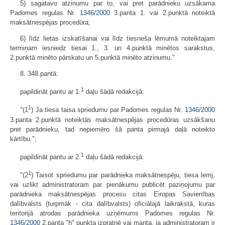
5) sagatavo atzinumu par to, vai pret parādnieku uzsākama
Padomes regulas Nr.
1346/2000
3.panta 1. vai 2.punktā noteiktā
maksātnespējas procedūra;
6) līdz lietas izskatīšanai vai līdz tiesneša lēmumā noteiktajam
termiņam iesniedz tiesai 1., 3. un 4.punktā minētos sarakstus,
2.punktā minēto pārskatu un 5.punktā minēto atzinumu."
8. 348.pantā:
1
papildināt pantu ar 1.
daļu šādā redakcijā:
1
"(1
) Ja tiesa taisa spriedumu par Padomes regulas Nr.
1346/2000
3.panta 2.punktā noteiktās maksātnespējas procedūras uzsākšanu
pret parādnieku, tad nepiemēro šā panta pirmajā daļā noteikto
kārtību.";
1
papildināt pantu ar 2.
daļu šādā redakcijā:
1
"(2
) Taisot spriedumu par parādnieka maksātnespēju, tiesa lemj,
vai uzlikt administratoram par pienākumu publicēt paziņojumu par
parādnieka maksātnespējas procesu citas Eiropas Savienības
dalībvalsts (turpmāk - cita dalībvalsts) oficiālajā laikrakstā, kuras
teritorijā atrodas parādnieka uzņēmums Padomes regulas Nr.
1346/2000
2.panta "h" punkta izpratnē vai manta, ja administratoram ir