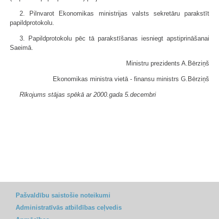
2. Pilnvarot Ekonomikas ministrijas valsts sekretāru parakstīt
papildprotokolu.
3. Papildprotokolu pēc tā parakstīšanas iesniegt apstiprināšanai
Saeimā.
Ministru prezidents A.Bērziņš
Ekonomikas ministra vietā - finansu ministrs G.Bērziņš
Rīkojums stājas spēkā ar 2000.gada 5.decembri
Pašvaldību saistošie noteikumi
Administratīvās atbildības ceļvedis