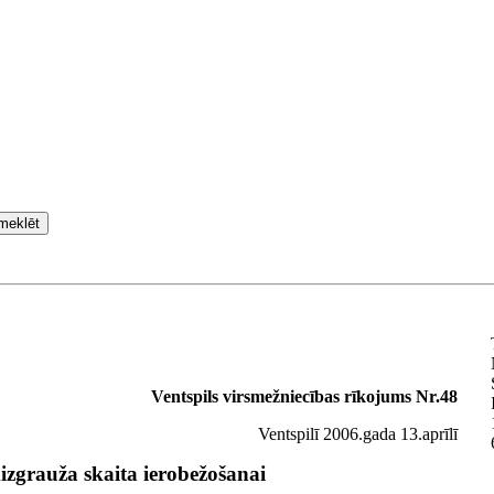
meklēt
Ventspils virsmežniecības rīkojums Nr.48
Ventspilī 2006.gada 13.aprīlī
zgrauža skaita ierobežošanai