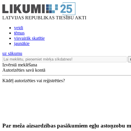
LATVIJAS REPUBLIKAS TIESĪBU AKTI
veidi
tēmas
visvairāk skatītie
jaunākie
uz sākumu
Izvērstā meklēšana
Autorizēties savā kontā
Kādēļ autorizēties vai reģistrēties?
Par meža aizsardzības pasākumiem egļu astoņzobu mi