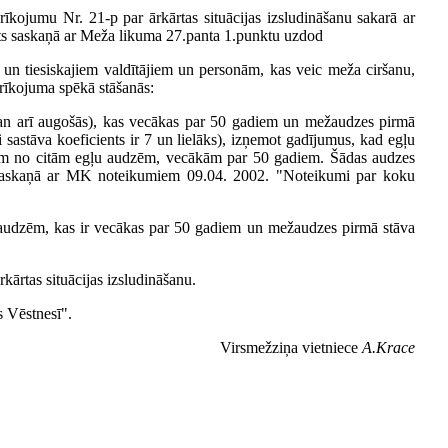
īkojumu Nr. 21-p par ārkārtas situācijas izsludināšanu sakarā ar
ts saskaņā ar Meža likuma 27.panta 1.punktu uzdod
un tiesiskajiem valdītājiem un personām, kas veic meža ciršanu,
 rīkojuma spēkā stāšanās:
gan arī augošās), kas vecākas par 50 gadiem un mežaudzes pirmā
 sastāva koeficients ir 7 un lielāks), izņemot gadījumus, kad egļu
iem no citām egļu audzēm, vecākām par 50 gadiem. Šādas audzes
i, saskaņā ar MK noteikumiem 09.04. 2002. "Noteikumi par koku
žaudzēm, kas ir vecākas par 50 gadiem un mežaudzes pirmā stāva
kārtas situācijas izsludināšanu.
s Vēstnesī".
Virsmežziņa vietniece
A.Krace