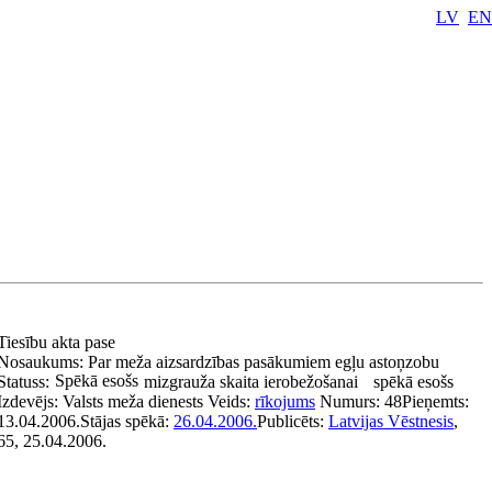
LV
EN
Tiesību akta pase
Nosaukums:
Par meža aizsardzības pasākumiem egļu astoņzobu
Spēkā esošs
Statuss:
mizgrauža skaita ierobežošanai
spēkā esošs
Izdevējs:
Valsts meža dienests
Veids:
rīkojums
Numurs:
48
Pieņemts:
13.04.2006.
Stājas spēkā:
26.04.2006.
Publicēts:
Latvijas Vēstnesis
,
65, 25.04.2006.