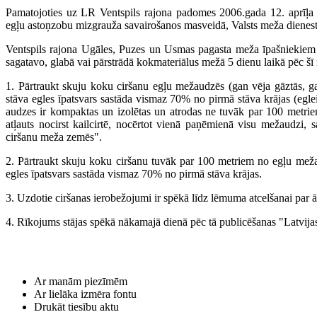
Pamatojoties uz LR Ventspils rajona padomes 2006.gada 12. aprīļa r
egļu astoņzobu mizgrauža savairošanos masveidā, Valsts meža dienes
Ventspils rajona Ugāles, Puzes un Usmas pagasta meža īpašniekiem 
sagatavo, glabā vai pārstrādā kokmateriālus mežā 5 dienu laikā pēc šī
1. Pārtraukt skuju koku ciršanu egļu mežaudzēs (gan vēja gāztās, 
stāva egles īpatsvars sastāda vismaz 70% no pirmā stāva krājas (eglei
audzes ir kompaktas un izolētas un atrodas ne tuvāk par 100 metr
atļauts nocirst kailcirtē, nocērtot vienā paņēmienā visu mežaudz
ciršanu meža zemēs".
2. Pārtraukt skuju koku ciršanu tuvāk par 100 metriem no egļu me
egles īpatsvars sastāda vismaz 70% no pirmā stāva krājas.
3. Uzdotie ciršanas ierobežojumi ir spēkā līdz lēmuma atcelšanai par ār
4. Rīkojums stājas spēkā nākamajā dienā pēc tā publicēšanas "Latvija
Ar manām piezīmēm
Ar lielāka izmēra fontu
Drukāt tiesību aktu