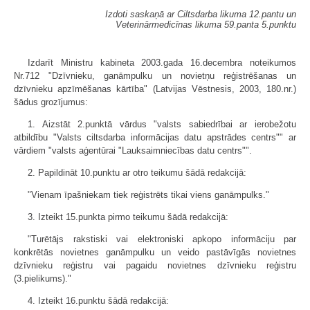
Izdoti saskaņā ar Ciltsdarba likuma 12.pantu un
Veterinārmedicīnas likuma 59.panta 5.punktu
Izdarīt Ministru kabineta 2003.gada 16.decembra noteikumos
Nr.712 "Dzīvnieku, ganāmpulku un novietņu reģistrēšanas un
dzīvnieku apzīmēšanas kārtība" (Latvijas Vēstnesis, 2003, 180.nr.)
šādus grozījumus:
1. Aizstāt 2.punktā vārdus "valsts sabiedrībai ar ierobežotu
atbildību "Valsts ciltsdarba informācijas datu apstrādes centrs"" ar
vārdiem "valsts aģentūrai "Lauksaimniecības datu centrs"".
2. Papildināt 10.punktu ar otro teikumu šādā redakcijā:
"Vienam īpašniekam tiek reģistrēts tikai viens ganāmpulks."
3. Izteikt 15.punkta pirmo teikumu šādā redakcijā:
"Turētājs rakstiski vai elektroniski apkopo informāciju par
konkrētās novietnes ganāmpulku un veido pastāvīgās novietnes
dzīvnieku reģistru vai pagaidu novietnes dzīvnieku reģistru
(3.pielikums)."
4. Izteikt 16.punktu šādā redakcijā: