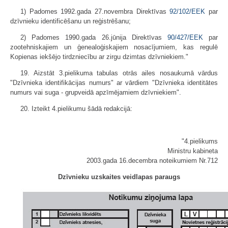
1) Padomes 1992.gada 27.novembra Direktīvas
92/102/EEK
par
dzīvnieku identificēšanu un reģistrēšanu;
2) Padomes 1990.gada 26.jūnija Direktīvas
90/427/EEK
par
zootehniskajiem un ģenealoģiskajiem nosacījumiem, kas regulē
Kopienas iekšējo tirdzniecību ar zirgu dzimtas dzīvniekiem."
19. Aizstāt 3.pielikuma tabulas otrās ailes nosaukumā vārdus
"Dzīvnieka identifikācijas numurs" ar vārdiem "Dzīvnieka identitātes
numurs vai suga - grupveidā apzīmējamiem dzīvniekiem".
20. Izteikt 4.pielikumu šādā redakcijā:
"4.pielikums
Ministru kabineta
2003.gada 16.decembra noteikumiem Nr.712
Dzīvnieku uzskaites veidlapas paraugs