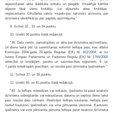
atjaunošanas akta dublikāta izdruku un piegādi. Vispārīgā kārtībā
atjauno tikai vienu krotāliju. Lai atjaunotu abas krotālijas,
nepieciešams Ciltsdarba valsts inspekcijas rakstisks atzinums par
dzīvnieka identifikāciju pēc papildu apzīmējuma."
9. Svītrot 32., 33. un 34.punktu.
10. Izteikt 36.punktu šādā redakcijā:
"36. Datu centrs, pamatojoties uz aktu par dzīvnieka apzīmēšanu,
14 die­nu laikā pēc tā saņemšanas noformē liellopa pasi, kas atbilst
Komisijas 2004.gada 29.aprīļa Regulas (EK) Nr.
911/2004
, ar ko
īsteno Eiropas Parlamenta un Padomes Regulu (EK) Nr.
1760/2000
attiecībā uz krotālijām, pasēm un saimniecības reģistriem, 6. un
7.pantā noteiktajām prasībām, un nosūta pasi dzīvnieka īpašniekam."
11. Svītrot 37. un 38.punktu.
12. Izteikt 40. un 41.punktu šādā redakcijā:
"40. Ja liellops nobeidzies vai nokauts, īpašnieks tā pasē ieraksta
dzīv­nieka nobeigšanās vai nokaušanas datumu un septiņu dienu laikā
pasi nosūta datu centram. Realizējot liellopu kaušanai, liellopa pasi
nodod kautuves īpašniekam vai viņa pilnvarotai personai. Kautuves
īpašnieks vai viņa pilnvarota persona liellopa pasē ieraksta dzīvnieka