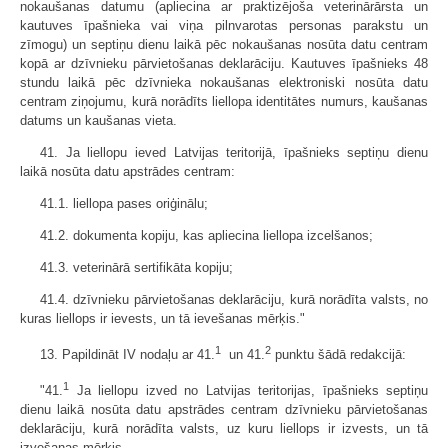
nokaušanas datumu (apliecina ar praktizējoša veterinārārsta un
kautuves īpašnieka vai viņa pilnvarotas personas parakstu un
zīmogu) un septiņu dienu laikā pēc nokaušanas nosūta datu centram
kopā ar dzīvnieku pārvietošanas deklarāciju. Kautuves īpašnieks 48
stundu laikā pēc dzīvnieka nokaušanas elektroniski nosūta datu
centram ziņojumu, kurā norādīts liellopa identitātes numurs, kaušanas
datums un kaušanas vieta.
41. Ja liellopu ieved Latvijas teritorijā, īpašnieks septiņu dienu
laikā nosūta datu apstrādes centram:
41.1. liellopa pases oriģinālu;
41.2. dokumenta kopiju, kas apliecina liellopa izcelšanos;
41.3. veterinārā sertifikāta kopiju;
41.4. dzīvnieku pārvietošanas deklarāciju, kurā norādīta valsts, no
kuras liellops ir ievests, un tā ievešanas mērķis."
1
2
13. Papildināt IV nodaļu ar 41.
un 41.
punktu šādā redakcijā:
1
"41.
Ja liellopu izved no Latvijas teritorijas, īpašnieks septiņu
dienu laikā nosūta datu apstrādes centram dzīvnieku pārvietošanas
deklarāciju, kurā norādīta valsts, uz kuru liellops ir izvests, un tā
izvešanas mērķis.