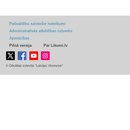
Pašvaldību saistošie noteikumi
Administratīvās atbildības ceļvedis
Apmācības
Pilnā versija
Par Likumi.lv
© Oficiālais izdevējs "Latvijas Vēstnesis"