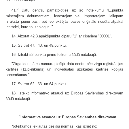
2
41.
Datu centrs, pamatojoties uz šo noteikumu 41.punktā
minētajiem dokumentiem, ievestajam vai importētajam liellopam
izraksta jaunu pasi, bet iepriekšējās pases oriģinālu nosūta atpakaļ
iestādei, kura to izsniegusi."
14. Aizstāt 42.3.apakšpunktā ciparu "1" ar cipariem "00001".
15. Svītrot 47., 48. un 49.punktu.
16. Izteikt 53.punkta pirmo teikumu šādā redakcijā:
"Zirga identitātes numuru piešķir datu centrs pēc zirga reģistrācijas
kartītes (11.pielikums) un individuālās uzskaites kartītes kopijas
saņemšanas."
17. Svītrot 62., 63. un 64.punktu.
18. Izteikt informatīvo atsauci uz Eiropas Savienības direktīvām
šādā redakcijā:
"Informatīva atsauce uz Eiropas Savienības direktīvām
Noteikumos iekļautas tiesību normas, kas izriet no: