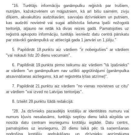
"16. Turētājs informāciju ganāmpulku reģistrā par trušiem,
nutrijām, kažokzvēriem un mājputniem, kā arī bišu saimēm, zivju
dīķiem, akvakultūru audzētavām, savvaļas dzīvniekiem un putniem,
kas audzēti novietnē vai sugai atbilstoša lieluma īpaši nožogotā
teritorijā, atjauno ne retāk kā divas reizes gadā. Pamatojoties uz
reģistrā apkopoto informāciju, turētājs iesniedz datu centrā pārskatu
par stāvokli ganāmpulkā uz attiecīgā gada 1.janvāri un 1.jūliju."
5. Papildināt 18.punktu aiz vārdiem "ir nobeigušies" ar vārdiem
"vai nokauti līdz 20 dienu vecumam".
6. Papildināt 19.punkta pirmo teikumu aiz vārdiem "tā īpašnieks"
ar vārdiem "un ganāmpulkam nav uzlikti apgrūtinājumi (ganāmpulka
atsavināšanas aizliegums, kā arī reģistrēta ķīlas atzīme)".
7. Papildināt 21.punktu aiz vārdiem "no vienas novietnes uz citu"
ar vārdiem "vai izved no Latvijas teritorijas".
8. Izteikt 28.punktu šādā redakcijā:
"28. Ja dzīvnieks pazaudējis krotāliju ar identitātes numuru vai
numurs kļuvis nesalasāms, turētājs septiņu dienu laikā aizpilda un
nosūta datu centram iesniegumu krotāliju iegādei. Datu centrs,
pamatojoties uz iesniegumu, 20 dienu laikā pēc tā saņemšanas
nodrošina krotāliju apdrukāšanu un dzīvnieku apzīmējuma