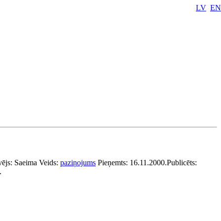
LV
EN
vējs:
Saeima
Veids:
paziņojums
Pieņemts:
16.11.2000.
Publicēts:
.