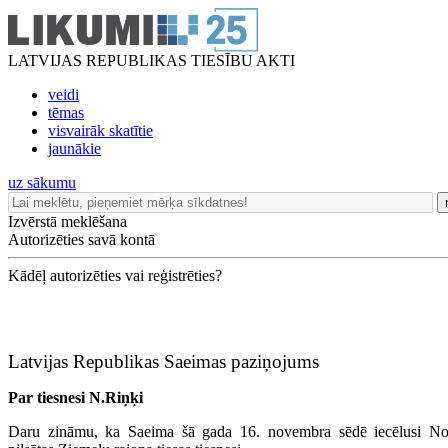
LATVIJAS REPUBLIKAS TIESĪBU AKTI
veidi
tēmas
visvairāk skatītie
jaunākie
uz sākumu
Izvērstā meklēšana
Autorizēties savā kontā
Kādēļ autorizēties vai reģistrēties?
Latvijas Republikas Saeimas paziņojums
Par tiesnesi N.Riņķi
Daru zināmu, ka Saeima šā gada 16. novembra sēdē iecēlusi N