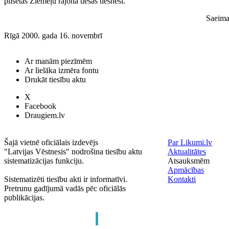
pilsētas Ziemeļu rajona tiesas tiesnesi.
Saeima
Rīgā 2000. gada 16. novembrī
Ar manām piezīmēm
Ar lielāka izmēra fontu
Drukāt tiesību aktu
X
Facebook
Draugiem.lv
Šajā vietnē oficiālais izdevējs
Par Likumi.lv
"Latvijas Vēstnesis" nodrošina tiesību aktu
Aktualitātes
sistematizācijas funkciju.
Atsauksmēm
Apmācības
Sistematizēti tiesību akti ir informatīvi.
Kontakti
Pretrunu gadījumā vadās pēc oficiālās
publikācijas.