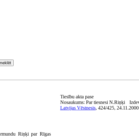
meklēt
Tiesību akta pase
Nosaukums:
Par tiesnesi N.Riņķi
Izde
Latvijas Vēstnesis
, 424/425, 24.11.2000
ormundu Riņķi par Rīgas