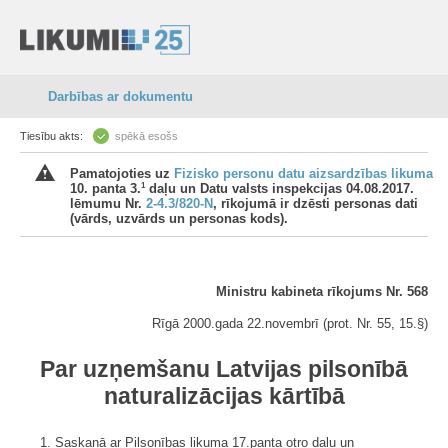
Darbības ar dokumentu
Tiesību akts:
spēkā esošs
Pamatojoties uz
Fizisko personu datu aizsardzības likuma
1
10. panta 3.
daļu un Datu valsts inspekcijas 04.08.2017.
lēmumu Nr.
2-4.3/820-N
, rīkojumā ir dzēsti personas dati
(vārds, uzvārds un personas kods).
Ministru kabineta rīkojums Nr. 568
Rīgā 2000.gada 22.novembrī (prot. Nr. 55, 15.§)
Par uzņemšanu Latvijas pilsonībā
naturalizācijas kārtībā
1. Saskaņā ar Pilsonības likuma 17.panta otro daļu un