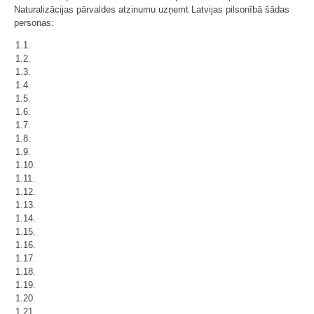
Naturalizācijas pārvaldes atzinumu uzņemt Latvijas pilsonībā šādas
personas:
1.1.
1.2.
1.3.
1.4.
1.5.
1.6.
1.7.
1.8.
1.9.
1.10.
1.11.
1.12.
1.13.
1.14.
1.15.
1.16.
1.17.
1.18.
1.19.
1.20.
1.21.