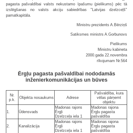
pagasta pašvaldībai valsts nekustamo īpašumu (pielikums) pēc tā
izslēgšanas no valsts akciju sabiedrības "Latvijas dzelzceļš"
pamatkapitāla.
Ministru prezidents A.Bērziņš
Satiksmes ministrs A.Gorbunovs
Pielikums
Ministru kabineta
2000.gada 22.novembra
rīkojumam Nr.564
Ērgļu pagasta pašvaldībai nododamās
inženierkomunikācijas un būves
Pašvaldība, kura
Nr.
Objekta nosaukums
Adrese
vēlas pārņemt
p.k.
objektu
Madonas rajons
Madonas rajona
1.
Ūdensvads
Ērgļi
Ērgļu pagasta
Dzelzceļa iela 1
pašvaldība
Madonas rajons
Madonas rajona
2.
Kanalizācija
Ērgļi
Ērgļu pagasta
Dzelzceļa iela 1
pašvaldība