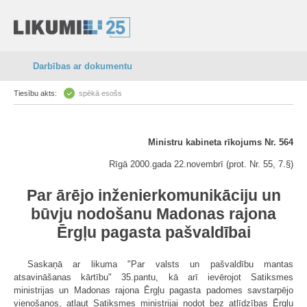
Darbības ar dokumentu
Tiesību akts:
spēkā esošs
Ministru kabineta rīkojums Nr. 564
Rīgā 2000.gada 22.novembrī (prot. Nr. 55, 7.§)
Par ārējo inženierkomunikāciju un
būvju nodošanu Madonas rajona
Ērgļu pagasta pašvaldībai
Saskaņā ar likuma "Par valsts un pašvaldību mantas
atsavināšanas kārtību" 35.pantu, kā arī ievērojot Satiksmes
ministrijas un Madonas rajona Ērgļu pagasta padomes savstarpējo
vienošanos, atļaut Satiksmes ministrijai nodot bez atlīdzības Ērgļu