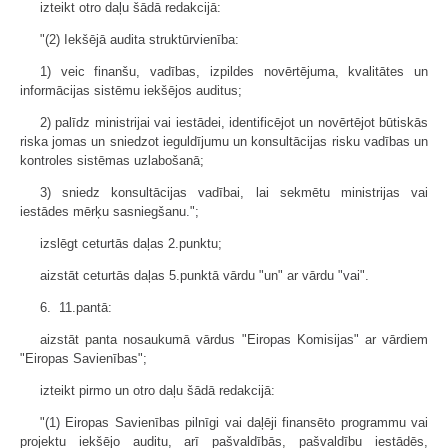
izteikt otro daļu šādā redakcijā:
"(2) Iekšējā audita struktūrvienība:
1) veic finanšu, vadības, izpildes novērtējuma, kvalitātes un
informācijas sistēmu iekšējos auditus;
2) palīdz ministrijai vai iestādei, identificējot un novērtējot būtiskās
riska jomas un sniedzot ieguldījumu un konsultācijas risku vadības un
kontroles sistēmas uzlabošanā;
3) sniedz konsultācijas vadībai, lai sekmētu ministrijas vai
iestādes mērķu sasniegšanu.";
izslēgt ceturtās daļas 2.punktu;
aizstāt ceturtās daļas 5.punktā vārdu "un" ar vārdu "vai".
6. 11.pantā:
aizstāt panta nosaukumā vārdus "Eiropas Komisijas" ar vārdiem
"Eiropas Savienības";
izteikt pirmo un otro daļu šādā redakcijā:
"(1) Eiropas Savienības pilnīgi vai daļēji finansēto programmu vai
projektu iekšējo auditu, arī pašvaldībās, pašvaldību iestādēs,