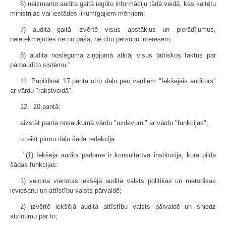
6) neizmanto audita gaitā iegūto informāciju tādā veidā, kas kaitētu
ministrijas vai iestādes likumīgajiem mērķiem;
7) audita gaitā izvērtē visus apstākļus un pierādījumus,
neietekmējoties ne no paša, ne citu personu interesēm;
8) audita noslēguma ziņojumā atklāj visus būtiskos faktus par
pārbaudīto sistēmu."
11. Papildināt 17.panta otro daļu pēc vārdiem "Iekšējais auditors"
ar vārdu "rakstveidā".
12. 20.pantā:
aizstāt panta nosaukumā vārdu "uzdevumi" ar vārdu "funkcijas";
izteikt pirmo daļu šādā redakcijā:
"(1) Iekšējā audita padome ir konsultatīva institūcija, kura pilda
šādas funkcijas:
1) veicina vienotas iekšējā audita valsts politikas un metodikas
ieviešanu un attīstību valsts pārvaldē;
2) izvērtē iekšējā audita attīstību valsts pārvaldē un sniedz
atzinumu par to;