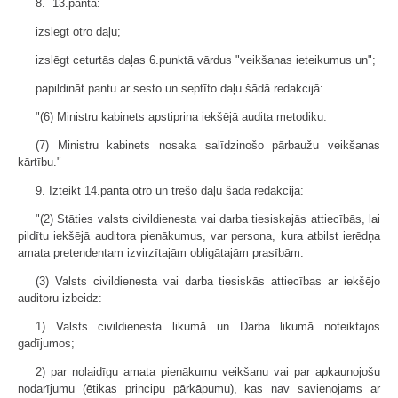
8. 13.pantā:
izslēgt otro daļu;
izslēgt ceturtās daļas 6.punktā vārdus "veikšanas ieteikumus un";
papildināt pantu ar sesto un septīto daļu šādā redakcijā:
"(6) Ministru kabinets apstiprina iekšējā audita metodiku.
(7) Ministru kabinets nosaka salīdzinošo pārbaužu veikšanas
kārtību."
9. Izteikt 14.panta otro un trešo daļu šādā redakcijā:
"(2) Stāties valsts civildienesta vai darba tiesiskajās attiecībās, lai
pildītu iekšējā auditora pienākumus, var persona, kura atbilst ierēdņa
amata pretendentam izvirzītajām obligātajām prasībām.
(3) Valsts civildienesta vai darba tiesiskās attiecības ar iekšējo
auditoru izbeidz:
1) Valsts civildienesta likumā un Darba likumā noteiktajos
gadījumos;
2) par nolaidīgu amata pienākumu veikšanu vai par apkaunojošu
nodarījumu (ētikas principu pārkāpumu), kas nav savienojams ar