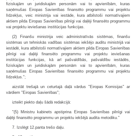
fiziskajām un juridiskajām personām vai to apvienībām, kuras
saņēmušas Eiropas Savienības finansēto programmu vai projektu
līdzekļus, veic ministrija vai iestāde, kura atbilstoši normatīvajiem
aktiem pilda Eiropas Savienības pilnīgi vai daļēji finansēto programmu
vai projektu ieviešanas institūcijas funkcijas.
(2) Finanšu ministrija veic administratīvās sistēmas, finanšu
sistēmas un tehniskās vadības sistēmas iekšējo auditu ministrijā vai
iestādē, kura atbilstoši normatīvajiem aktiem pilda Eiropas Savienības
pilnīgi vai daļēji finansēto programmu vai projektu ieviešanas
institūcijas funkcijas, kā arī pašvaldībās, pašvaldību iestādēs,
fiziskajām un juridiskajām personām vai to apvienībām, kuras
saņēmušas Eiropas Savienības finansēto programmu vai projektu
līdzekļus.";
aizstāt trešajā un ceturtajā daļā vārdus "Eiropas Komisijas" ar
vārdiem "Eiropas Savienības";
izteikt piekto daļu šādā redakcijā:
"(5) Ministru kabinets apstiprina Eiropas Savienības pilnīgi vai
daļēji finansēto programmu un projektu iekšējā audita metodiku."
7. Izslēgt 12.panta trešo daļu.