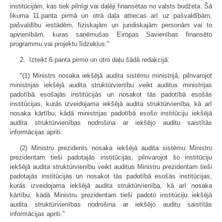
institūcijām, kas tiek pilnīgi vai daļēji finansētas no valsts budžeta. Šā
likuma 11.panta pirmā un otrā daļa attiecas arī uz pašvaldībām,
pašvaldību iestādēm, fiziskajām un juridiskajām personām vai to
apvienībām, kuras saņēmušas Eiropas Savienības finansēto
programmu vai projektu līdzekļus."
2. Izteikt 6.panta pirmo un otro daļu šādā redakcijā:
"(1) Ministrs nosaka iekšējā audita sistēmu ministrijā, pilnvarojot
ministrijas iekšējā audita struktūrvienību veikt auditus ministrijas
padotībā esošajās institūcijās un nosakot tās padotībā esošās
institūcijas, kurās izveidojama iekšējā audita struktūrvienība, kā arī
nosaka kārtību, kādā ministrijas padotībā esošo institūciju iekšējā
audita struktūrvienības nodrošina ar iekšējo auditu saistītās
informācijas apriti.
(2) Ministru prezidents nosaka iekšējā audita sistēmu Ministru
prezidentam tieši padotajās institūcijās, pilnvarojot šo institūciju
iekšējā audita struktūrvienību veikt auditus Ministru prezidentam tieši
padotajās institūcijās un nosakot tās padotībā esošās institūcijas,
kurās izveidojama iekšējā audita struktūrvienība, kā arī nosaka
kārtību, kādā Ministru prezidentam tieši padoto institūciju iekšējā
audita struktūrvienības nodrošina ar iekšējo auditu saistītās
informācijas apriti."