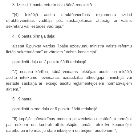
3. Izteikt 7.panta ceturto daļu šādā redakcijā:
"(4) Iekšējā audita struktūrvienības reglamentu izdod
struktūrvienības vadītājs pēc saskaņošanas attiecīgi ar valsts
sekretāru vai iestādes vadītāju."
4. 8.panta pirmajā daļā:
aizstāt 6.punktā vārdus "Īpašu uzdevumu ministra valsts reformu
lietās sekretariātam" ar vārdiem "Valsts kancelejai";
papildināt daļu ar 7.punktu šādā redakcijā:
"7) nosaka kārtību, kādā veicams iekšējais audits un iekšējā
audita ieteikumu ieviešanas uzraudzība attiecīgajā ministrijā vai
iestādē saskaņā ar iekšējo auditu reglamentējošiem normatīvajiem
aktiem."
5. 9.pantā:
papildināt pirmo daļu ar 6.punktu šādā redakcijā:
"6) kopējās pārvaldības procesa pilnveidošanu iestādē, informējot
par riskiem un kontroli atbilstošajās jomās, efektīvi koordinējot
darbību un informāciju starp iekšējiem un ārējiem auditoriem.";