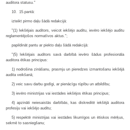
auditora statusu."
10. 15.pantā:
izteikt pirmo daļu šādā redakcijā:
"(1) Iekšējais auditors, veicot iekšējo auditu, ievēro iekšējo auditu
reglamentējošos normatīvos aktus.";
papildināt pantu ar piekto daļu šādā redakcijā:
"(5) Iekšējais auditors savā darbībā ievēro šādus profesionāla
auditora ētikas principus:
1) nodrošina zināšanu, prasmju un pieredzes izmantošanu iekšējā
audita veikšanā;
2) veic savu darbu godīgi, ar pienācīgu rūpību un atbildību;
3) ievēro ministrijas vai iestādes iekšējos ētikas principus;
4) apzināti neiesaistās darbībās, kas diskreditē iekšējā auditora
profesiju vai iekšējo auditu;
5) respektē ministrijas vai iestādes likumīgos un ētiskos mērķus,
sekmē to sasniegšanu;