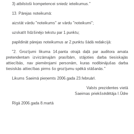
3) atbilstoši kompetencei sniedz ieteikumus."
13. Pārejas noteikumā:
aizstāt vārdu "noteikums" ar vārdu "noteikumi";
uzskatīt līdzšinējo tekstu par 1.punktu;
papildināt pārejas noteikumus ar 2.punktu šādā redakcijā:
"2. Grozījumi likuma 14.panta otrajā daļā par auditora amata
pretendentam izvirzāmajām prasībām, stājoties darba tiesiskajās
attiecībās, nav piemērojami personām, kuras nodibinājušas darba
tiesiskās attiecības pirms šo grozījumu spēkā stāšanās."
Likums Saeimā pieņemts 2006.gada 23.februārī.
Valsts prezidentes vietā
Saeimas priekšsēdētāja I.Ūdre
Rīgā 2006.gada 8.martā