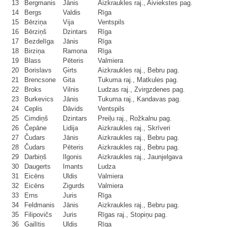
13
Bergmanis
Jānis
Aizkraukles raj., Aiviekstes pag.
14
Bergs
Valdis
Rīga
15
Bērziņa
Vija
Ventspils
16
Bērziņš
Dzintars
Rīga
17
Bezdelīga
Jānis
Rīga
18
Birziņa
Ramona
Rīga
19
Blass
Pēteris
Valmiera
20
Borislavs
Ģirts
Aizkraukles raj., Bebru pag.
21
Brencsone
Gita
Tukuma raj., Matkules pag.
22
Broks
Vilnis
Ludzas raj., Zvirgzdenes pag.
23
Burkevics
Jānis
Tukuma raj., Kandavas pag.
24
Ceplis
Dāvids
Ventspils
25
Cimdiņš
Dzintars
Preiļu raj., Rožkalnu pag.
26
Čepāne
Lidija
Aizkraukles raj., Skrīveri
27
Čudars
Jānis
Aizkraukles raj., Bebru pag.
28
Čudars
Pēteris
Aizkraukles raj., Bebru pag.
29
Darbiņš
Ilgonis
Aizkraukles raj., Jaunjelgava
30
Daugerts
Imants
Ludza
31
Eicēns
Uldis
Valmiera
32
Eicēns
Zigurds
Valmiera
33
Erns
Juris
Rīga
34
Feldmanis
Jānis
Aizkraukles raj., Bebru pag.
35
Filipovičs
Juris
Rīgas raj., Stopiņu pag.
36
Gailītis
Uldis
Rīga