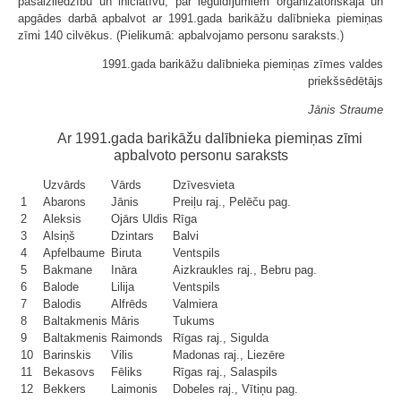
pašaizliedzību un iniciatīvu, par ieguldījumiem organizatoriskajā un
apgādes darbā apbalvot ar 1991.gada barikāžu dalībnieka piemiņas
zīmi 140 cilvēkus. (Pielikumā: apbalvojamo personu saraksts.)
1991.gada barikāžu dalībnieka piemiņas zīmes valdes
priekšsēdētājs
Jānis Straume
Ar 1991.gada barikāžu dalībnieka piemiņas zīmi
apbalvoto personu saraksts
Uzvārds
Vārds
Dzīvesvieta
1
Abarons
Jānis
Preiļu raj., Pelēču pag.
2
Aleksis
Ojārs Uldis
Rīga
3
Alsiņš
Dzintars
Balvi
4
Apfelbaume
Biruta
Ventspils
5
Bakmane
Ināra
Aizkraukles raj., Bebru pag.
6
Balode
Lilija
Ventspils
7
Balodis
Alfrēds
Valmiera
8
Baltakmenis
Māris
Tukums
9
Baltakmenis
Raimonds
Rīgas raj., Sigulda
10
Barinskis
Vilis
Madonas raj., Liezēre
11
Bekasovs
Fēliks
Rīgas raj., Salaspils
12
Bekkers
Laimonis
Dobeles raj., Vītiņu pag.