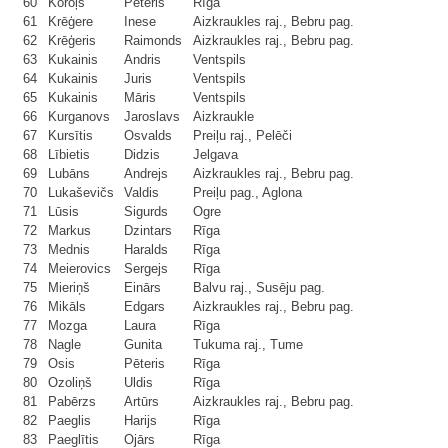
60
Koroļs
Pēteris
Rīga
61
Krēģere
Inese
Aizkraukles raj., Bebru pag.
62
Krēģeris
Raimonds
Aizkraukles raj., Bebru pag.
63
Kukainis
Andris
Ventspils
64
Kukainis
Juris
Ventspils
65
Kukainis
Māris
Ventspils
66
Kurganovs
Jaroslavs
Aizkraukle
67
Kursītis
Osvalds
Preiļu raj., Pelēči
68
Lībietis
Didzis
Jelgava
69
Lubāns
Andrejs
Aizkraukles raj., Bebru pag.
70
Lukaševičs
Valdis
Preiļu pag., Aglona
71
Lūsis
Sigurds
Ogre
72
Markus
Dzintars
Rīga
73
Mednis
Haralds
Rīga
74
Meierovics
Sergejs
Rīga
75
Mieriņš
Einārs
Balvu raj., Susēju pag.
76
Mikāls
Edgars
Aizkraukles raj., Bebru pag.
77
Mozga
Laura
Rīga
78
Nagle
Gunita
Tukuma raj., Tume
79
Osis
Pēteris
Rīga
80
Ozoliņš
Uldis
Rīga
81
Pabērzs
Artūrs
Aizkraukles raj., Bebru pag.
82
Paeglis
Harijs
Rīga
83
Paeglītis
Ojārs
Rīga