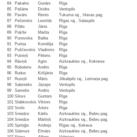
84
Pakalns
Gunārs
Rīga
85
Pašāne
Dzidra
Ventspils
86
Pavārs
Reinis
Tukuma raj., Irlavas pag.
87
Pečerskis
Leonīds
Rīgas raj., Salaspils
88
Pilāts
Jānis
Rīga
89
Puķīte
Marita
Rīga
90
Punovska
Baiba
Rīga
91
Puriņa
Kornēlija
Rīga
92
Puščevskis
Vladimirs
Rīga
93
Putniņš
Pēteris
Rīga
94
Rāviņš
Agris
Aizkraukles raj., Koknese
95
Robotens
Andris
Rīga
96
Rudus
Krišjānis
Rīga
97
Rusiņš
Māris
Jēkabpils raj., Leimaņa pag.
98
Salenieks
Jāzeps
Ventspils
99
Sametis
Andris
Ventspils
100
Silovs
Guntars
Rīga
101
Slabkovskis
Viktors
Rīga
102
Smils
Artūrs
Rīga
103
Sniedze
Kārlis
Aizkraukles raj., Bebru pag.
104
Sniedze
Mārtiņš
Aizkraukles raj., Bebru pag.
105
Spriņģis
Andrejs
Rīgas raj., Ķekava
106
Stāmurs
Elmārs
Aizkraukles raj., Bebru pag.
107
Stirna
Alfons
Valmiera