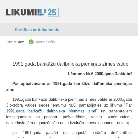
Darbības ar dokumentu
Tiesību akts:
spēkā esošs
1991.gada barikāžu dalībnieka piemiņas zīmes valde
Lēmums Nr.6 2000.gada 3.oktobrī
Par apbalvošanu ar 1991.gada barikāžu dalībnieka piemiņas
zīmi
1991.gada barikāžu dalībnieka piemiņas zīmes valde ar 2000.gada
3.oktobra valdes sēdes lēmumu Nr.6, pamatojoties uz likumu "
Par
1991.gada barikāžu dalībnieka piemiņas zīmi
" un saņemtajiem
iesniegumiem no pagastu pašvaldībām, valsts uzņēmumiem,
sabiedriskajām organizācijām un individuāliem iesniegumiem, nolemj:
par 1991.gada janvārī un augustā parādīto drošsirdību,