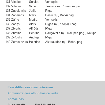
131
Vieško
Solvita
Ventspils
132
Vītoliņš
Vilnis
Tukuma raj., Smārdes pag.
133
Zabolotnijs
Jurijs
Rīga
134
Zaharāns
Ivars
Balvu raj., Balvu pag.
135
Zālīte
Marija
Ventspils
136
Zariņš
Aldis
Rīgas raj., Stopiņu pag.
137
Zīverts
Alfrēds
Rīga
138
Znotiņš
Henrihs
Daugavpils raj., Kalupes pag., Kalupe
139
Zvīgulis
Andrejs
Rīga
140
Žemozdziks
Heinrihs
Aizkraukles raj., Bebru pag.
Pašvaldību saistošie noteikumi
Administratīvās atbildības ceļvedis
Apmācības
Pilnā versija
Par Likumi.lv