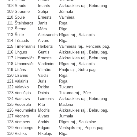
108
Strads
Imants
Aizkraukles raj., Bebru pag.
109
Straume
Sofija
Jūrmala
110
Špūle
Ernests
Valmiera
111
Šteinbergs
Jānis
Rīga
112
Šterna
Māra
Rīga
113
Šulte
Aleksandrs
Rīgas raj., Salaspils
114
Tērauds
Aivars
Rīga
115
Timermanis
Herberts
Valmieras raj., Rencēnu pag.
116
Ungurs
Guntis
Aizkraukles raj., Bebru pag.
117
Urbanovičs
Ernests
Aizkraukles raj., Bebru pag.
118
Urbanovičs
Vladimirs
Rīgas raj., Salaspils
119
Usāns
Vilmārs
Preiļu raj., Sutru pag.
120
Uzariņš
Valdis
Rīga
121
Valainis
Juris
Rīga
122
Vaļavko
Dzidra
Tukums
123
Vanušķis
Dainis
Tukuma raj., Pūre
124
Varslavs
Laimonis
Aizkraukles raj., Bebru pag.
125
Vecozola
Rita
Madona
126
Vecumnieks
Modris
Aizkraukles raj., Bebru pag.
127
Vegners
Aivars
Jūrmala
128
Vempers
Andris
Rīgas raj., Saulkalne
129
Vensbergs
Edgars
Ventspils raj., Popes pag.
130
Vidriks
Nikolajs
Rīga