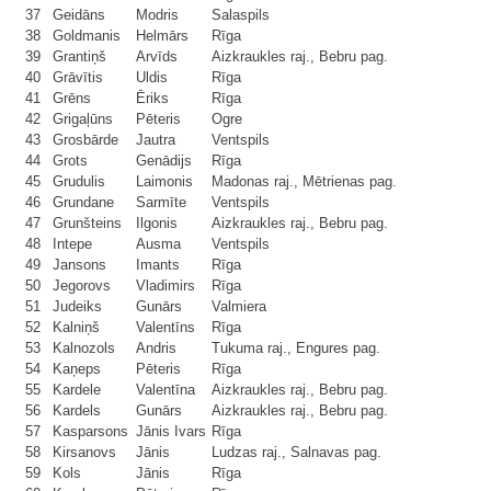
37
Geidāns
Modris
Salaspils
38
Goldmanis
Helmārs
Rīga
39
Grantiņš
Arvīds
Aizkraukles raj., Bebru pag.
40
Grāvītis
Uldis
Rīga
41
Grēns
Ēriks
Rīga
42
Grigaļūns
Pēteris
Ogre
43
Grosbārde
Jautra
Ventspils
44
Grots
Genādijs
Rīga
45
Grudulis
Laimonis
Madonas raj., Mētrienas pag.
46
Grundane
Sarmīte
Ventspils
47
Grunšteins
Ilgonis
Aizkraukles raj., Bebru pag.
48
Intepe
Ausma
Ventspils
49
Jansons
Imants
Rīga
50
Jegorovs
Vladimirs
Rīga
51
Judeiks
Gunārs
Valmiera
52
Kalniņš
Valentīns
Rīga
53
Kalnozols
Andris
Tukuma raj., Engures pag.
54
Kaņeps
Pēteris
Rīga
55
Kardele
Valentīna
Aizkraukles raj., Bebru pag.
56
Kardels
Gunārs
Aizkraukles raj., Bebru pag.
57
Kasparsons
Jānis Ivars
Rīga
58
Kirsanovs
Jānis
Ludzas raj., Salnavas pag.
59
Kols
Jānis
Rīga