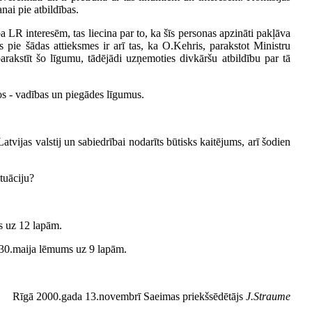
ai pie atbildības.
a LR interesēm, tas liecina par to, ka šīs personas apzināti pakļāva
s pie šādas attieksmes ir arī tas, ka O.Kehris, parakstot Ministru
arakstīt šo līgumu, tādējādi uzņemoties divkāršu atbildību par tā
os - vadības un piegādes līgumus.
tvijas valstij un sabiedrībai nodarīts būtisks kaitējums, arī šodien
tuāciju?
s uz 12 lapām.
 30.maija lēmums uz 9 lapām.
Rīgā 2000.gada 13.novembrī Saeimas priekšsēdētājs
J.Straume