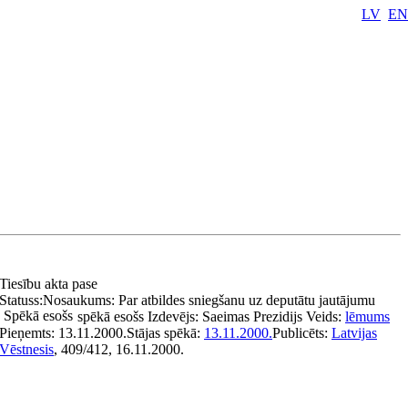
LV
EN
Tiesību akta pase
Statuss:
Nosaukums:
Par atbildes sniegšanu uz deputātu jautājumu
Spēkā esošs
spēkā esošs
Izdevējs:
Saeimas Prezidijs
Veids:
lēmums
Pieņemts:
13.11.2000.
Stājas spēkā:
13.11.2000.
Publicēts:
Latvijas
Vēstnesis
, 409/412, 16.11.2000.