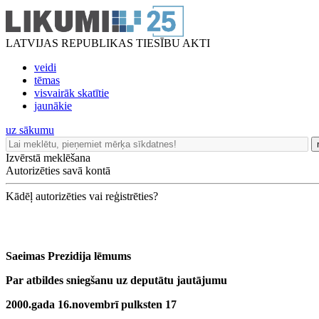
LATVIJAS REPUBLIKAS TIESĪBU AKTI
veidi
tēmas
visvairāk skatītie
jaunākie
uz sākumu
Izvērstā meklēšana
Autorizēties savā kontā
Kādēļ autorizēties vai reģistrēties?
Saeimas Prezidija lēmums
Par atbildes sniegšanu uz deputātu jautājumu
2000.gada 16.novembrī pulksten 17