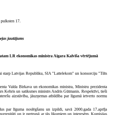
 pulksten 17.
ejas jautājums
matam LR ekonomikas ministra Aigara Kalvīša vērtējumā
mi starp Latvijas Republiku, SIA "Lattelekom" un konsorciju "Tilts
identa Valda Birkava un ekonomikas ministra, Ministru prezidenta
s Kehris un satiksmes ministrs Andris Gūtmanis. Respektīvi, tieši
nterešu aizstāvība, jāuzņemas atbildība par līgumā ietverto normu
lus par līguma noslēgšanu un izpildi, savā 2000.gada 17.aprīļa
erenitāti un ir pretrunā ar tās likumiem un interesēm. Komisijas