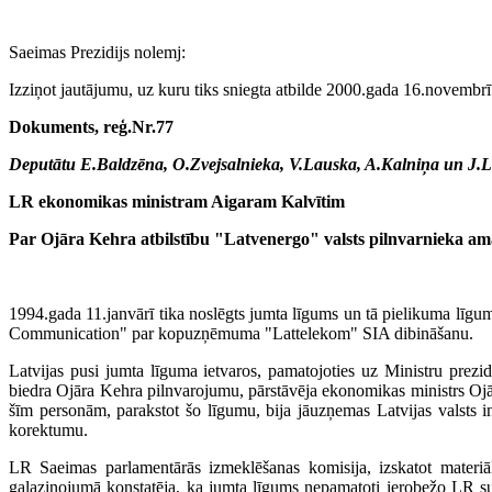
Saeimas Prezidijs nolemj:
Izziņot jautājumu, uz kuru tiks sniegta atbilde 2000.gada 16.novembrī
Dokuments, reģ.Nr.77
Deputātu E.Baldzēna, O.Zvejsalnieka, V.Lauska, A.Kalniņa un J.L
LR ekonomikas ministram Aigaram Kalvītim
Par Ojāra Kehra atbilstību "Latvenergo" valsts pilnvarnieka a
1994.gada 11.janvārī tika noslēgts jumta līgums un tā pielikuma līgu
Communication" par kopuzņēmuma "Lattelekom" SIA dibināšanu.
Latvijas pusi jumta līguma ietvaros, pamatojoties uz Ministru prez
biedra Ojāra Kehra pilnvarojumu, pārstāvēja ekonomikas ministrs Ojār
šīm personām, parakstot šo līgumu, bija jāuzņemas Latvijas valsts i
korektumu.
LR Saeimas parlamentārās izmeklēšanas komisija, izskatot materiā
galaziņojumā konstatēja, ka jumta līgums nepamatoti ierobežo LR suv