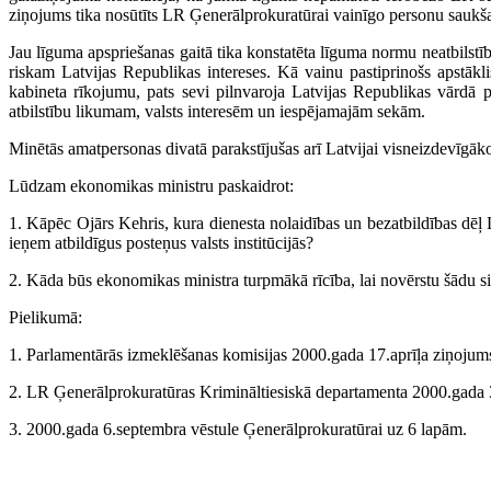
ziņojums tika nosūtīts LR Ģenerālprokuratūrai vainīgo personu saukšan
Jau līguma apspriešanas gaitā tika konstatēta līguma normu neatbilstīb
riskam Latvijas Republikas intereses. Kā vainu pastiprinošs apstākli
kabineta rīkojumu, pats sevi pilnvaroja Latvijas Republikas vārdā p
atbilstību likumam, valsts interesēm un iespējamajām sekām.
Minētās amatpersonas divatā parakstījušas arī Latvijai visneizdevīgāk
Lūdzam ekonomikas ministru paskaidrot:
1. Kāpēc Ojārs Kehris, kura dienesta nolaidības un bezatbildības dēļ La
ieņem atbildīgus posteņus valsts institūcijās?
2. Kāda būs ekonomikas ministra turpmākā rīcība, lai novērstu šādu si
Pielikumā:
1. Parlamentārās izmeklēšanas komisijas 2000.gada 17.aprīļa ziņojum
2. LR Ģenerālprokuratūras Krimināltiesiskā departamenta 2000.gada
3. 2000.gada 6.septembra vēstule Ģenerālprokuratūrai uz 6 lapām.