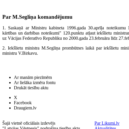
Par M.Segliņa komandējumu
1. Saskaņā ar Ministru kabineta 1996.gada 30.aprīļa noteikumu N
kārtības un darbības noteikumi" 120.punktu atļaut iekšlietu minis
uz Vācijas Federatīvo Republiku no 2000.gada 23.februāra līdz 27.fe
2. Iekšlietu ministra M.Segliņa prombūtnes laikā par iekšlietu ministr
ministru V.Birkavu.
Ar manām piezīmēm
Ar lielāka izmēra fontu
Drukāt tiesību aktu
X
Facebook
Draugiem.lv
Šajā vietnē oficiālais izdevējs
Par Likumi.lv
"Latvijas Vēstnesis" nodrošina tiesību aktu
Aktualitātes