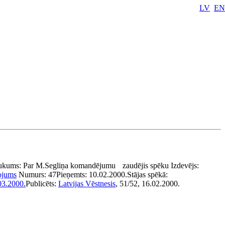
LV
EN
ukums:
Par M.Segliņa komandējumu
zaudējis spēku
Izdevējs:
ojums
Numurs:
47
Pieņemts:
10.02.2000.
Stājas spēkā:
03.2000.
Publicēts:
Latvijas Vēstnesis
, 51/52, 16.02.2000.