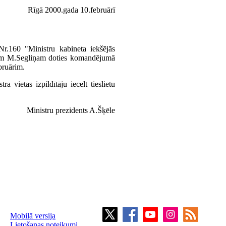
Rīgā 2000.gada 10.februārī
r.160 "Ministru kabineta iekšējās
tram M.Segliņam doties komandējumā
bruārim.
a vietas izpildītāju iecelt tieslietu
Ministru prezidents A.Šķēle
Mobilā versija
Lietošanas noteikumi