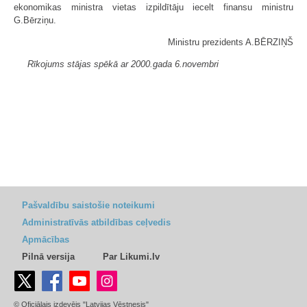
ekonomikas ministra vietas izpildītāju iecelt finansu ministru
G.Bērziņu.
Ministru prezidents A.BĒRZIŅŠ
Rīkojums stājas spēkā ar 2000.gada 6.novembri
Pašvaldību saistošie noteikumi
Administratīvās atbildības ceļvedis
Apmācības
Pilnā versija
Par Likumi.lv
© Oficiālais izdevējs "Latvijas Vēstnesis"