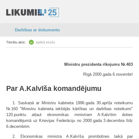
Darbības ar dokumentu
Tiesību akts:
spēkā esošs
Ministru prezidenta rīkojums Nr.403
Rīgā 2000.gada 6.novembrī
Par A.Kalvīša komandējumu
1. Saskaņā ar Ministru kabineta 1996.gada 30.aprīļa noteikumu
Nr.160 "Ministru kabineta iekšējās kārtības un darbības noteikumi"
120.punktu atļaut ekonomikas ministram A.Kalvītim doties
komandējumā uz Krievijas Federāciju no 2000.gada 3.decembra līdz
6.decembrim.
2. Ekonomikas ministra A.Kalvīša prombūtnes laikā par