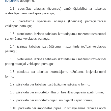
60.punktu
apstiprinu:
1.1. speciālas atļaujas (licences) uzņēmējdarbībai ar tabakas
izstrādājumiem veidlapas paraugu;
1.2. pieteikuma speciālas atļaujas (licences) pārreģistrācijai
veidlapas paraugu;
1.3. pieteikuma izziņas tabakas izstrādājumu mazumtirdzniecībai
saņemšanai veidlapas paraugu;
1.4. izziņas tabakas izstrādājumu mazumtirdzniecībai veidlapas
paraugu;
1.5. pieteikuma izziņas tabakas izstrādājumu mazumtirdzniecībai
pārreģistrācijai veidlapas paraugu;
1.6. pārskata par tabakas izstrādājumu ražošanas izejvielu apriti
formu;
1.7. pārskata par tabakas izstrādājumu ražošanu formu;
1.8. pārskata par importēto filtra un bezfiltra cigarešu apriti formu;
1.9. pārskata par importēto cigāru un cigarillu apriti formu;
1.10. pārskata par importētās pīpes un smēķējamās tabakas apriti