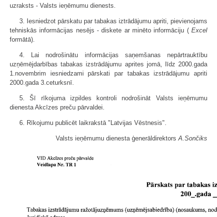
uzraksts - Valsts ieņēmumu dienests.
3. Iesniedzot pārskatu par tabakas iztrādājumu apriti, pievienojams
tehniskās informācijas nesējs - diskete ar minēto informāciju (
Excel
formātā).
4. Lai nodrošinātu informācijas saņemšanas nepārtrauktību
uzņēmējdarbības tabakas izstrādājumu aprites jomā, līdz 2000.gada
1.novembrim iesniedzami pārskati par tabakas izstrādājumu apriti
2000.gada 3.ceturksnī.
5. Šī rīkojuma izpildes kontroli nodrošināt Valsts ieņēmumu
dienesta Akcīzes preču pārvaldei.
6. Rīkojumu publicēt laikrakstā "Latvijas Vēstnesis".
Valsts ieņēmumu dienesta ģenerāldirektors
A.Sončiks