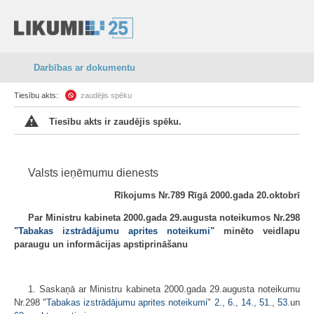
Darbības ar dokumentu
Tiesību akts:
zaudējis spēku
Tiesību akts ir zaudējis spēku.
Valsts ieņēmumu dienests
Rīkojums Nr.789 Rīgā 2000.gada 20.oktobrī
Par Ministru kabineta 2000.gada 29.augusta noteikumos Nr.298
"
Tabakas izstrādājumu aprites noteikumi
" minēto veidlapu
paraugu un informācijas apstiprināšanu
1. Saskaņā ar Ministru kabineta 2000.gada 29.augusta noteikumu
Nr.298 "
Tabakas izstrādājumu aprites noteikumi
"
2.
,
6.
,
14.
,
51.
,
53.
un