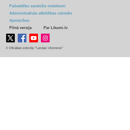
Pašvaldību saistošie noteikumi
Administratīvās atbildības ceļvedis
Apmācības
Pilnā versija
Par Likumi.lv
© Oficiālais izdevējs "Latvijas Vēstnesis"