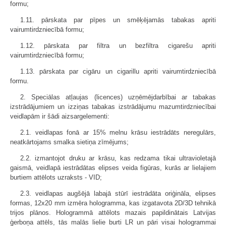
formu;
1.11. pārskata par pīpes un smēķējamās tabakas apriti
vairumtirdzniecībā formu;
1.12. pārskata par filtra un bezfiltra cigarešu apriti
vairumtirdzniecībā formu;
1.13. pārskata par cigāru un cigarillu apriti vairumtirdzniecībā
formu.
2. Speciālas atļaujas (licences) uzņēmējdarbībai ar tabakas
izstrādājumiem un izziņas tabakas izstrādājumu mazumtirdzniecībai
veidlapām ir šādi aizsargelementi:
2.1. veidlapas fonā ar 15% melnu krāsu iestrādāts neregulārs,
neatkārtojams smalka sietiņa zīmējums;
2.2. izmantojot druku ar krāsu, kas redzama tikai ultravioletajā
gaismā, veidlapā iestrādātas elipses veida figūras, kurās ar lielajiem
burtiem attēlots uzraksts - VID;
2.3. veidlapas augšējā labajā stūrī iestrādāta oriģināla, elipses
formas, 12x20 mm izmēra hologramma, kas izgatavota 2D/3D tehnikā
trijos plānos. Hologrammā attēlots mazais papildinātais Latvijas
ģerboņa attēls, tās malās lielie burti LR un pāri visai hologrammai