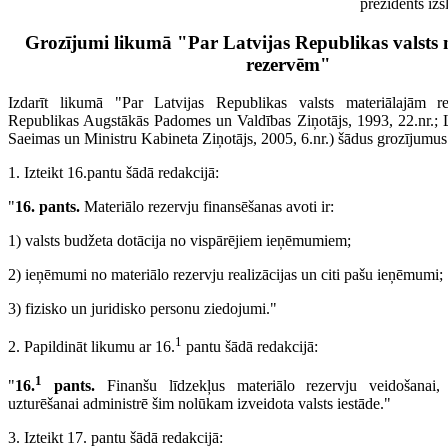
prezidents iz
Grozījumi likumā "Par Latvijas Republikas valsts
rezervēm"
Izdarīt likumā "Par Latvijas Republikas valsts materiālajām r
Republikas Augstākās Padomes un Valdības Ziņotājs, 1993, 22.nr.; 
Saeimas un Ministru Kabineta Ziņotājs, 2005, 6.nr.) šādus grozījumus
1. Izteikt 16.pantu šādā redakcijā:
"
16. pants.
Materiālo rezervju finansēšanas avoti ir:
1) valsts budžeta dotācija no vispārējiem ieņēmumiem;
2) ieņēmumi no materiālo rezervju realizācijas un citi pašu ieņēmumi;
3) fizisko un juridisko personu ziedojumi."
1
2. Papildināt likumu ar 16.
pantu šādā redakcijā:
1
"
16.
pants.
Finanšu līdzekļus materiālo rezervju veidošanai, 
uzturēšanai administrē šim nolūkam izveidota valsts iestāde."
3. Izteikt 17. pantu šādā redakcijā: