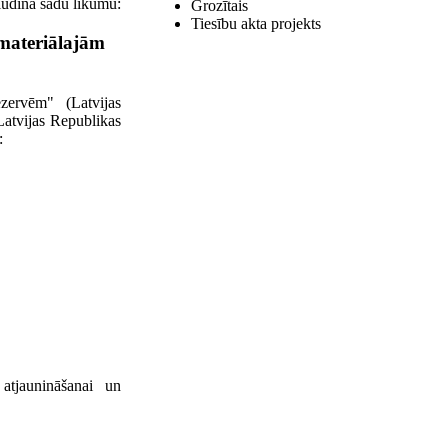
sludina šādu likumu:
Grozītais
Tiesību akta projekts
 materiālajām
ezervēm" (Latvijas
Latvijas Republikas
:
atjaunināšanai un