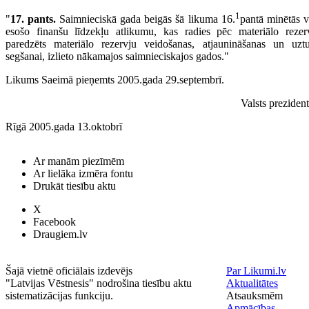
1
"
17. pants.
Saimnieciskā gada beigās šā likuma 16.
pantā minētās v
esošo finanšu līdzekļu atlikumu, kas radies pēc materiālo rezerv
paredzēts materiālo rezervju veidošanas, atjaunināšanas un uz
segšanai, izlieto nākamajos saim­nieciskajos gados."
Likums Saeimā pieņemts 2005.gada 29.septembrī.
Valsts preziden
Rīgā 2005.gada 13.oktobrī
Ar manām piezīmēm
Ar lielāka izmēra fontu
Drukāt tiesību aktu
X
Facebook
Draugiem.lv
Šajā vietnē oficiālais izdevējs
Par Likumi.lv
"Latvijas Vēstnesis" nodrošina tiesību aktu
Aktualitātes
sistematizācijas funkciju.
Atsauksmēm
Apmācības