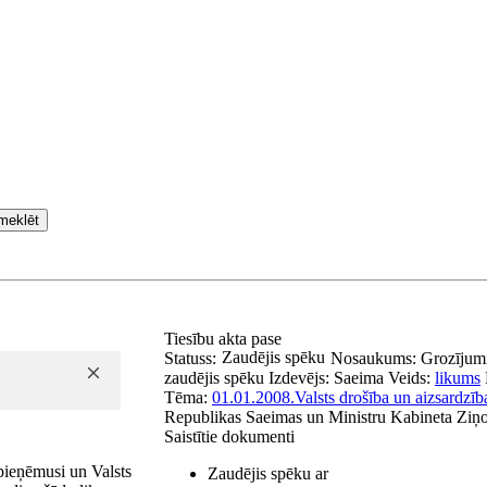
meklēt
Tiesību akta pase
Zaudējis spēku
Statuss:
Nosaukums:
Grozījumi
zaudējis spēku
Izdevējs:
Saeima
Veids:
likums
Tēma:
01.01.2008.
Valsts drošība un aizsardzīb
Republikas Saeimas un Ministru Kabineta Ziņot
Saistītie dokumenti
pieņēmusi un Valsts
Zaudējis spēku ar