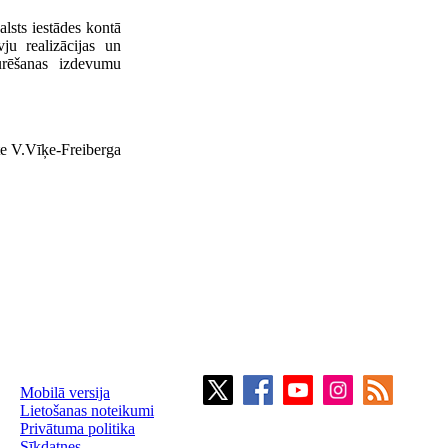
alsts iestādes kontā
ju realizācijas un
turēšanas izdevumu
te V.Vīķe-Freiberga
Mobilā versija
Lietošanas noteikumi
Privātuma politika
Sīkdatnes