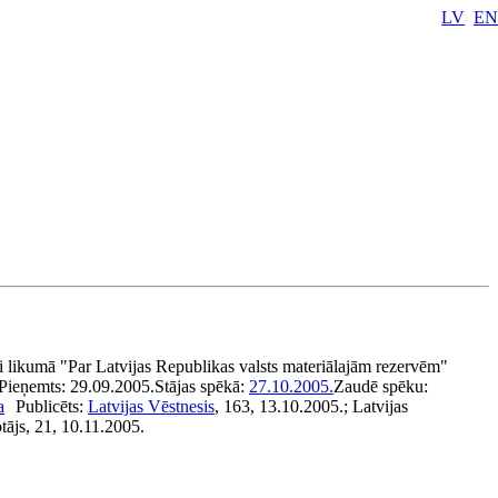
LV
EN
 likumā "Par Latvijas Republikas valsts materiālajām rezervēm"
Pieņemts:
29.09.2005.
Stājas spēkā:
27.10.2005.
Zaudē spēku:
a
Publicēts:
Latvijas Vēstnesis
, 163, 13.10.2005.; Latvijas
ājs, 21, 10.11.2005.