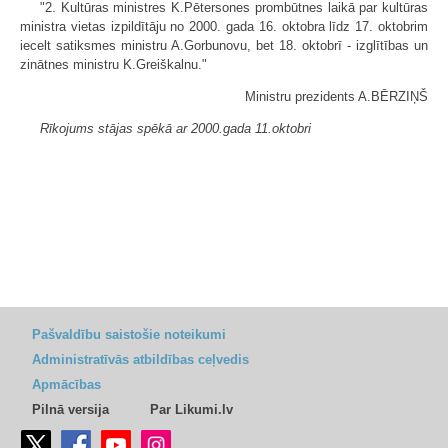
"2. Kultūras ministres K.Pētersones prombūtnes laikā par kultūras
ministra vietas izpildītāju no 2000. gada 16. oktobra līdz 17. oktobrim
iecelt satiksmes ministru A.Gorbunovu, bet 18. oktobrī - izglītības un
zinātnes ministru K.Greiškalnu."
Ministru prezidents A.BĒRZIŅŠ
Rīkojums stājas spēkā ar 2000.gada 11.oktobri
Pašvaldību saistošie noteikumi
Administratīvās atbildības ceļvedis
Apmācības
Pilnā versija
Par Likumi.lv