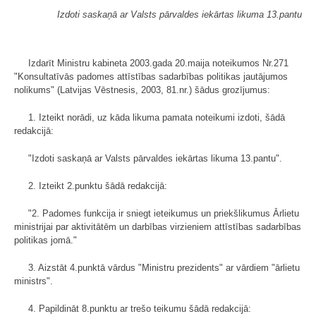
Izdoti saskaņā ar Valsts pārvaldes iekārtas likuma 13.pantu
Izdarīt Ministru kabineta 2003.gada 20.maija noteikumos Nr.271
"Konsultatīvās padomes attīstības sadarbības politikas jautājumos
nolikums" (Latvijas Vēstnesis, 2003, 81.nr.) šādus grozījumus:
1. Izteikt norādi, uz kāda likuma pamata noteikumi izdoti, šādā
redakcijā:
"Izdoti saskaņā ar Valsts pārvaldes iekārtas likuma 13.pantu".
2. Izteikt 2.punktu šādā redakcijā:
"2. Padomes funkcija ir sniegt ieteikumus un priekšlikumus Ārlietu
ministrijai par aktivitātēm un darbības virzieniem attīstības sadarbības
politikas jomā."
3. Aizstāt 4.punktā vārdus "Ministru prezidents" ar vārdiem "ārlietu
ministrs".
4. Papildināt 8.punktu ar trešo teikumu šādā redakcijā: