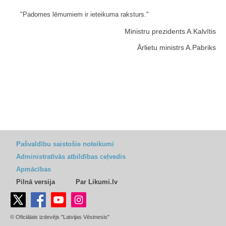
"Padomes lēmumiem ir ieteikuma raksturs."
Ministru prezidents A.Kalvītis
Ārlietu ministrs A.Pabriks
Pašvaldību saistošie noteikumi
Administratīvās atbildības ceļvedis
Apmācības
Pilnā versija
Par Likumi.lv
© Oficiālais izdevējs "Latvijas Vēstnesis"