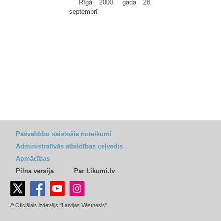
Rīgā 2000. gada 28.
septembrī
Pašvaldību saistošie noteikumi
Administratīvās atbildības ceļvedis
Apmācības
Pilnā versija
Par Likumi.lv
© Oficiālais izdevējs "Latvijas Vēstnesis"