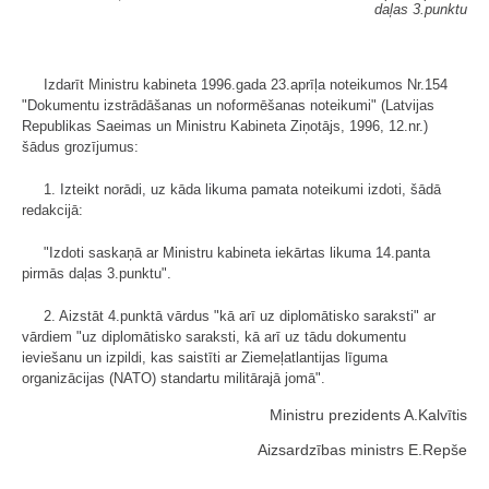
daļas 3.punktu
Izdarīt Ministru kabineta 1996.gada 23.aprīļa noteikumos Nr.154
"Dokumentu izstrādāšanas un noformēšanas noteikumi" (Latvijas
Republikas Saeimas un Ministru Kabineta Ziņotājs, 1996, 12.nr.)
šādus grozījumus:
1. Izteikt norādi, uz kāda likuma pamata noteikumi izdoti, šādā
redakcijā:
"Izdoti saskaņā ar Ministru kabineta iekārtas likuma 14.panta
pirmās daļas 3.punktu".
2. Aizstāt 4.punktā vārdus "kā arī uz diplomātisko saraksti" ar
vārdiem "uz diplomātisko saraksti, kā arī uz tādu dokumentu
ieviešanu un izpildi, kas saistīti ar Ziemeļatlantijas līguma
organizācijas (NATO) standartu militārajā jomā".
Ministru prezidents A.Kalvītis
Aizsardzības ministrs E.Repše