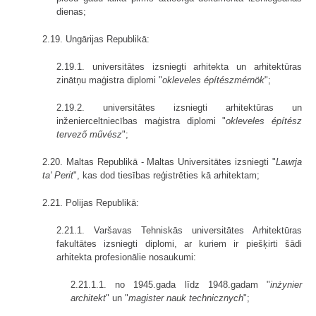
dienas;
2.19. Ungārijas Republikā:
2.19.1. universitātes izsniegti arhitekta un arhitektūras
zinātņu maģistra diplomi "
okleveles építészmérnök
";
2.19.2. universitātes izsniegti arhitektūras un
inženierceltniecības maģistra diplomi "
okleveles építész
tervező művész
";
2.20. Maltas Republikā - Maltas Universitātes izsniegti "
Lawrja
ta' Perit
", kas dod tiesības reģistrēties kā arhitektam;
2.21. Polijas Republikā:
2.21.1. Varšavas Tehniskās universitātes Arhitektūras
fakultātes izsniegti diplomi, ar kuriem ir piešķirti šādi
arhitekta profesionālie nosaukumi:
2.21.1.1. no 1945.gada līdz 1948.gadam "
inżynier
architekt
" un "
magister nauk technicznych
";