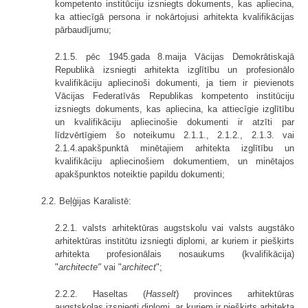
kompetento institūciju izsniegts dokuments, kas apliecina,
ka attiecīgā persona ir nokārtojusi arhitekta kvalifikācijas
pārbaudījumu;
2.1.5. pēc 1945.gada 8.maija Vācijas Demokrātiskajā
Republikā izsniegti arhitekta izglītību un profesionālo
kvalifikāciju apliecinoši dokumenti, ja tiem ir pievienots
Vācijas Federatīvās Republikas kompetento institūciju
izsniegts dokuments, kas apliecina, ka attiecīgie izglītību
un kvalifikāciju apliecinošie dokumenti ir atzīti par
līdzvērtīgiem šo noteikumu 2.1.1., 2.1.2., 2.1.3. vai
2.1.4.apakšpunktā minētajiem arhitekta izglītību un
kvalifikāciju apliecinošiem dokumentiem, un minētajos
apakšpunktos noteiktie papildu dokumenti;
2.2. Beļģijas Karalistē:
2.2.1. valsts arhitektūras augstskolu vai valsts augstāko
arhitektūras institūtu izsniegti diplomi, ar kuriem ir piešķirts
arhitekta profesionālais nosaukums (kvalifikācija)
"
architecte"
vai "
architect
";
2.2.2. Haseltas (
Hasselt
) provinces arhitektūras
augstskolas izsniegti diplomi, ar kuriem ir piešķirts arhitekta