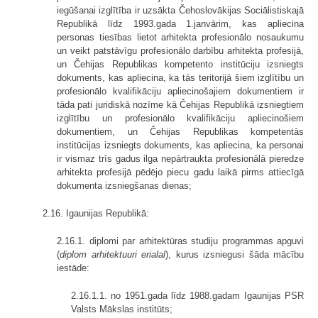
iegūšanai izglītība ir uzsākta Čehoslovākijas Sociālistiskajā
Republikā līdz 1993.gada 1.janvārim, kas apliecina
personas tiesības lietot arhitekta profesionālo nosaukumu
un veikt patstāvīgu profesionālo darbību arhitekta profesijā,
un Čehijas Republikas kompetento institūciju izsniegts
dokuments, kas apliecina, ka tās teritorijā šiem izglītību un
profesionālo kvalifikāciju apliecinošajiem dokumentiem ir
tāda pati juridiskā nozīme kā Čehijas Republikā izsniegtiem
izglītību un profesionālo kvalifikāciju apliecinošiem
dokumentiem, un Čehijas Republikas kompetentās
institūcijas izsniegts dokuments, kas apliecina, ka personai
ir vismaz trīs gadus ilga nepārtraukta profesionālā pieredze
arhitekta profesijā pēdējo piecu gadu laikā pirms attiecīgā
dokumenta izsniegšanas dienas;
2.16. Igaunijas Republikā:
2.16.1. diplomi par arhitektūras studiju programmas apguvi
(
diplom arhitektuuri erialal
), kurus izsniegusi šāda mācību
iestāde:
2.16.1.1. no 1951.gada līdz 1988.gadam Igaunijas PSR
Valsts Mākslas institūts;