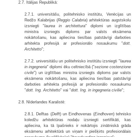
2.7. Itālijas Republikā:
2.7.1. universitāšu, politehnisko institūtu, Venēcijas un
Redžo Kalabrijas (
Reggio Calabria
) arhitektūras augstskolu
izsniegti "
laurea in architettura
" diplomi un izglītības
ministra izsniegts diploms par valsts eksāmena
nokārtošanu, kas apliecina tiesības patstāvīgi darboties
arhitekta profesijā ar profesionālo nosaukumu "
dott.
Architetto
";
2.7.2. universitāšu un politehnisko institūtu izsniegti "
laurea
in ingegneria
" diplomi ēku celtniecībā ("
sezione costenzione
civile
") un izglītības ministra izsniegts diploms par valsts
eksāmena nokārtošanu, kas apliecina tiesības patstāvīgi
darboties arhitekta profesijā ar profesionālo nosaukumu
"
dott. Ing. Architetto
" vai "
dott. Ing. in ingegneria civilie
";
2.8. Nīderlandes Karalistē:
2.8.1. Delftas (
Delft
) un Eindhovenas (
Eindhoven
) tehnisko
koledžu arhitektūras nodaļu izsniegti sertifikāti, kas
apliecina, ka tā īpašnieks ir nokārtojis zinātniskā grāda
eksāmenu arhitektūrā un viņam ir piešķirts profesionālais