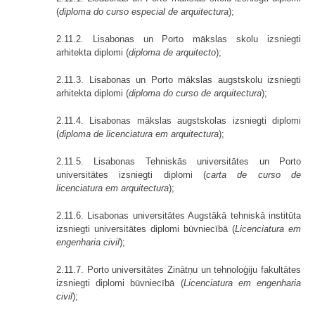
(
diploma do curso especial de arquitectura
);
2.11.2. Lisabonas un Porto mākslas skolu izsniegti
arhitekta diplomi (
diploma de arquitecto
);
2.11.3. Lisabonas un Porto mākslas augstskolu izsniegti
arhitekta diplomi (
diploma do curso de arquitectura
);
2.11.4. Lisabonas mākslas augstskolas izsniegti diplomi
(
diploma de licenciatura em arquitectura
);
2.11.5. Lisabonas Tehniskās universitātes un Porto
universitātes izsniegti diplomi (
carta de curso de
licenciatura em arquitectura
);
2.11.6. Lisabonas universitātes Augstākā tehniskā institūta
izsniegti universitātes diplomi būvniecībā (
Licenciatura em
engenharia civil
);
2.11.7. Porto universitātes Zinātņu un tehnoloģiju fakultātes
izsniegti diplomi būvniecībā (
Licenciatura em engenharia
civil
);