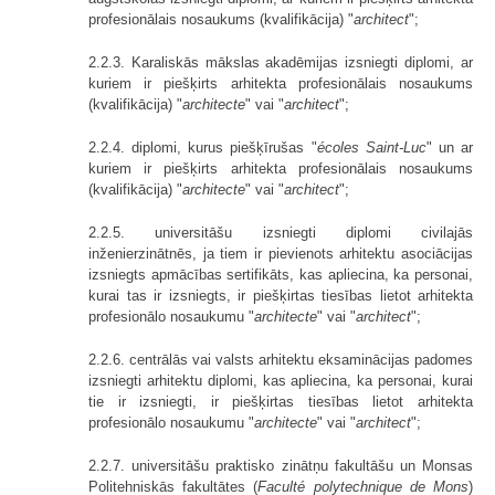
profesionālais nosaukums (kvalifikācija) "
architect
";
2.2.3. Karaliskās mākslas akadēmijas izsniegti diplomi, ar
kuriem ir piešķirts arhitekta profesionālais nosaukums
(kvalifikācija) "
architecte
" vai "
architect
";
2.2.4. diplomi, kurus piešķīrušas "
écoles Saint-Luc
" un ar
kuriem ir piešķirts arhitekta profesionālais nosaukums
(kvalifikācija) "
architecte
" vai "
architect
";
2.2.5. universitāšu izsniegti diplomi civilajās
inženierzinātnēs, ja tiem ir pievienots arhitektu asociācijas
izsniegts apmācības sertifikāts, kas apliecina, ka personai,
kurai tas ir izsniegts, ir piešķirtas tiesības lietot arhitekta
profesionālo nosaukumu "
architecte
" vai "
architect
";
2.2.6. centrālās vai valsts arhitektu ek­saminācijas padomes
izsniegti arhitektu diplomi, kas apliecina, ka personai, kurai
tie ir izsniegti, ir piešķirtas tiesības lietot arhitekta
profesionālo nosaukumu "
architecte
" vai "
architect
";
2.2.7. universitāšu praktisko zinātņu fakultāšu un Monsas
Politehniskās fakultātes (
Faculté polytechnique de Mons
)