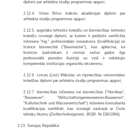
diplomi par arhitekta studiju programmas apguvi;
2.12.4. Vīnes Brīvo mākslu akadēmijas diplomi par
arhitekta studiju programmas apguvi;
2.12.5. augstāko tehnisko koledžu un būvniecības tehnisko
koledžu izsniegti diplomi, ar kuriem ir piešķirts sertificēta
inženiera "
Ing.
" profesionālais nosaukums (kvalifikācija) un
licence būvniecībā ("
Baumeister
"), kas apliecina, ka
licences īpašniekam ir vismaz sešus gadus ilga
profesionālā pieredze Austrijā un viņš ir nokārtojis
kompetentās institūcijas organizētu ek­sāmenu;
2.12.6. Lincas (
Linz
) Mākslas un rūpniecības universitātes
koledžas diplomi par arhitekta studiju programmas apguvi;
2.12.7. būvniecības inženiera vai būvniecības ("
Hochbau
",
"
Bauwesen
", "
Wirtschaftsingenieurwesen-Bauwesen
",
"
Kulturtechnik und Wasserwirtschaft
") inženiera konsultanta
kvalifikācijas sertifikāti, kas izsniegti saskaņā ar Civilo
tehniķu likumu (
Ziviltechnikergesetz, BGBl.
Nr.156/1994);
2.13. Somijas Republikā: