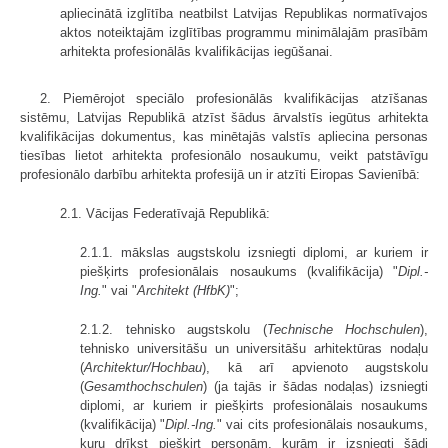
apliecinātā izglītība neatbilst Latvijas Republikas normatīvajos
aktos noteiktajām izglītības programmu minimālajām prasībām
arhitekta profesionālās kvalifikācijas iegūšanai.
2. Piemērojot speciālo profesionālās kvalifikācijas atzīšanas
sistēmu, Latvijas Republikā atzīst šādus ārvalstīs iegūtus arhitekta
kvalifikācijas dokumentus, kas minētajās valstīs apliecina personas
tiesības lietot arhitekta profesionālo nosaukumu, veikt patstāvīgu
profesionālo darbību arhitekta profesijā un ir atzīti Eiropas Savienībā:
2.1. Vācijas Federatīvajā Republikā:
2.1.1. mākslas augstskolu izsniegti diplomi, ar kuriem ir
piešķirts profesionālais nosaukums (kvalifikācija) "
Dipl.-
Ing.
" vai "
Architekt (HfbK)
";
2.1.2. tehnisko augstskolu (
Technische Hochschulen
),
tehnisko universi­tāšu un universitāšu arhitektūras nodaļu
(
Architektur/Hochbau
), kā arī apvienoto augstskolu
(
Gesamthochschulen
) (ja tajās ir šādas nodaļas) izsniegti
diplomi, ar kuriem ir piešķirts profesionālais nosaukums
(kvalifikācija) "
Dipl.-Ing.
" vai cits profesionālais nosaukums,
kuru drīkst piešķirt personām, kurām ir izsniegti šādi