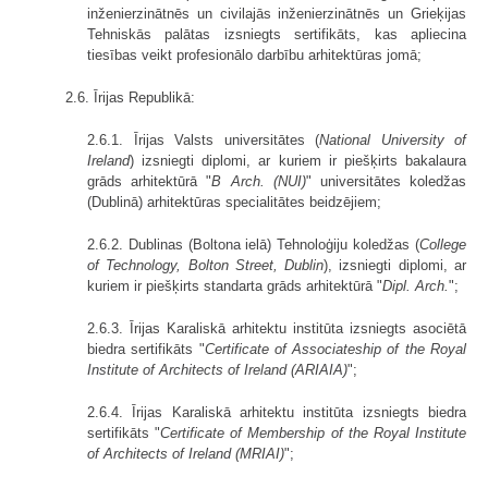
inženierzinātnēs un civilajās inženierzinātnēs un Grieķijas
Tehniskās palātas izsniegts sertifikāts, kas apliecina
tiesības veikt profesionālo darbību arhitektūras jomā;
2.6. Īrijas Republikā:
2.6.1. Īrijas Valsts universitātes (
National University of
Ireland
) izsniegti diplomi, ar kuriem ir piešķirts bakalaura
grāds arhitektūrā "
B Arch. (NUI)
" universitātes koledžas
(Dublinā) arhitektūras specialitātes beidzējiem;
2.6.2. Dublinas (Boltona ielā) Tehnoloģiju koledžas (
College
of Technology, Bolton Street, Dublin
), izsniegti diplomi, ar
kuriem ir piešķirts standarta grāds arhitektūrā "
Dipl. Arch.
";
2.6.3. Īrijas Karaliskā arhitektu institūta izsniegts asociētā
biedra sertifikāts "
Certificate of Associateship of the Royal
Institute of Architects of Ireland (ARIAIA)
";
2.6.4. Īrijas Karaliskā arhitektu institūta izsniegts biedra
sertifikāts "
Certificate of Membership of the Royal Institute
of Architects of Ireland (MRIAI)
";