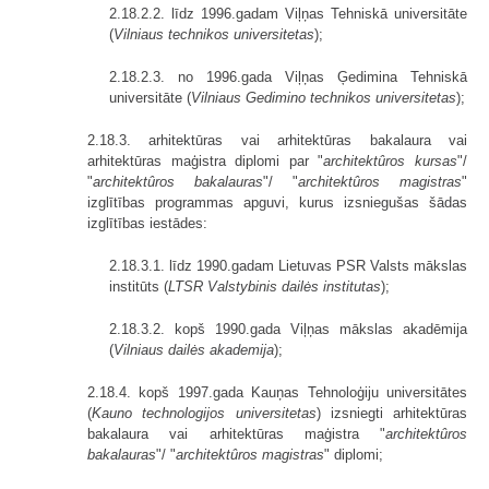
2.18.2.2. līdz 1996.gadam Viļņas Tehniskā universitāte
(
Vilniaus technikos universitetas
);
2.18.2.3. no 1996.gada Viļņas Ģedimina Tehniskā
universitāte (
Vilniaus Gedimino technikos universitetas
);
2.18.3. arhitektūras vai arhitektūras bakalaura vai
arhitektūras maģistra diplomi par "
architektûros kursas
"/
"
architektûros bakalauras
"/ "
architektûros magistras
"
izglītības programmas apguvi, kurus izsniegušas šādas
izglītības iestādes:
2.18.3.1. līdz 1990.gadam Lietuvas PSR Valsts mākslas
institūts (
LTSR Valstybinis dailės institutas
);
2.18.3.2. kopš 1990.gada Viļņas mākslas akadēmija
(
Vilniaus dailės akademija
);
2.18.4. kopš 1997.gada Kauņas Tehnoloģiju universitātes
(
Kauno technologijos universitetas
) izsniegti arhitektūras
bakalaura vai arhitektūras maģistra "
architektûros
bakalauras
"/ "
architektûros magistras
" diplomi;