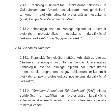
2.13.1. tehnoloģiju universitāšu arhitektūras fakultāšu un
Oulu Universi­tātes Arhitektūras fakultātes izsniegti diplomi,
ar kuriem ir piešķirts arhitekta profesionālais nosaukums
(kvalifikācija) "
arkkitehti
" vai "
arkitekt
";
2.13.2. tehnoloģiju institūtu izsniegti diplomi, ar kuriem ir
piešķirts profesionālais nosaukums (kvalifikācija)
"
rakennusarkkitehti
" vai "
byggnads­arkitekt
";
2.14. Zviedrijas Karalistē:
2.14.1. Karaliskā Tehnoloģiju institūta Arhitektūras skolas,
Chalmers
Tehnoloģiju institūta un Lundas Universitātes
Tehnoloģiju institūta izsniegti diplomi par universitātes
līmeņa studiju programmas apguvi arhitektūrā, ar kuriem ir
piešķirts arhitekta profesionālais nosaukums (kvalifikācija)
"
arkitekt
";
2.14.2. "
Svenska Arkitekters Riksfoerbund
" (
SAR
) biedra
sertifikāts, ja izglītību un profesionālo kvalifikāciju
apliecinoši dokumenti iegūti citā šo noteikumu
2.punktā
minētajā valstī;