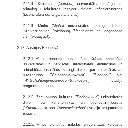
2.11.8. Koimbras (
Coimbra
) universitātes Zinātņu un
tehnoloģiju fakultātes izsniegti diplomi inženierzinātnēs
(
Licenciatura em engenharia civil
);
2.11.9. Minho (
Minho
) universitātes izsniegti diplomi
inženierzinātnēs (ražošanā) (
Licenciatura em engenharia
civil (produção)
);
2.12. Austrijas Republikā:
2.12.1. Vīnes Tehnoloģiju universitātes, Grācas Tehnoloģiju
universitātes un Ins­brukas Universitātes Būvniecības un
arhitektūras fakultātes izsniegti diplomi par arhitektūras vai
būvniecības ("
Bauingenieurwesen
", "
Hochbau
" vai
"
Wirtschafts­ingenieurwesen-Bauwesen
") studiju
programmas apguvi;
2.12.2. Zemkopības kultūras ("
Bodenkultur
") universitātes
diplomi par kultūrtehnikas un ūdenssaimniecības
("
Kulturtechnik und Wasserwirtschaft
") studiju programmas
apguvi;
2.12.3. Vīnes Lietišķās mākslas universitātes koledžas