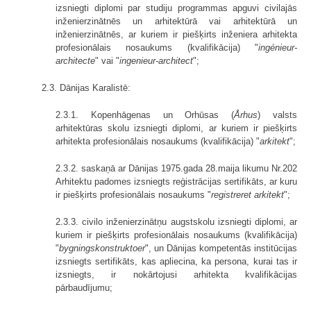
izsniegti diplomi par studiju programmas apguvi civilajās
inženierzinātnēs un arhitektūrā vai arhitektūrā un
inženierzinātnēs, ar kuriem ir piešķirts inženiera arhitekta
profesionālais nosau­kums (kvalifikācija) "
ingénieur-
architecte
" vai "
ingenieur-architect
";
2.3. Dānijas Karalistē:
2.3.1. Kopenhāgenas un Orhūsas (
Århus
) valsts
arhitektūras skolu izsniegti diplomi, ar kuriem ir piešķirts
arhitekta profesionālais nosaukums (kvalifikācija) "
arkitekt
";
2.3.2. saskaņā ar Dānijas 1975.gada 28.maija likumu Nr.202
Arhitektu padomes izsniegts reģistrācijas sertifikāts, ar kuru
ir piešķirts profesionālais nosaukums "
registreret arkitekt
";
2.3.3. civilo inženierzinātņu augstskolu izsniegti diplomi, ar
kuriem ir piešķirts profesionālais nosaukums (kvalifikācija)
"
bygningskonstruktoer
", un Dānijas kompetentās institūcijas
izsniegts sertifikāts, kas apliecina, ka persona, kurai tas ir
izsniegts, ir nokārtojusi arhitekta kvalifikācijas
pārbaudījumu;