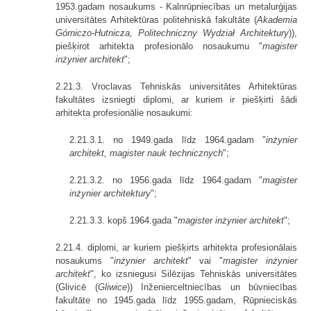
1953.gadam nosaukums - Kalnrūp­niecības un metalurģijas
universitātes Arhitektūras politehniskā fakultāte (
Akademia
Górniczo-Hutnicza, Politechniczny Wydział Architektury
)),
piešķirot arhitekta profesionālo nosaukumu "
magister
inżynier architekt
";
2.21.3. Vroclavas Tehniskās universitātes Arhitektūras
fakultātes izsniegti diplomi, ar kuriem ir piešķirti šādi
arhitekta profesionālie nosaukumi:
2.21.3.1. no 1949.gada līdz 1964.gadam "
inżynier
architekt, magister nauk technicznych
";
2.21.3.2. no 1956.gada līdz 1964.gadam "
magister
inżynier architektury
";
2.21.3.3. kopš 1964.gada "
magister inżynier architekt
";
2.21.4. diplomi, ar kuriem piešķirts arhitekta profesionālais
nosaukums "
inżynier architekt
" vai "
magister inżynier
architekt
", ko izsniegusi Silēzijas Tehniskās universitātes
(Glivicē (
Gliwice
)) Inženierceltniecības un būvniecības
fakultāte no 1945.gada līdz 1955.gadam, Rūpnieciskās