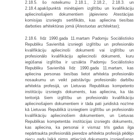
2.18.5. šo noteikumu 2.18.1., 2.18.2., 2.18.3. un
2.18.4.apakšpunktā minētajiem izglītību un kvalifikāciju
apliecinošajiem dokumentiem jāpievieno Atestācijas
komisijas izsniegts sertifikāts, kas apliecina tiesības
darboties arhitektūras jomā (
Atestuotas architektas
);
2.18.6. līdz 1990.gada 11.martam Padomju Sociālistisko
Republiku Savienībā izsniegti izglītību un profesionālo
kvalifikāciju apliecinoši dokumenti vai izglītību un
profesionālo kvalifikāciju apliecinoši dokumenti, kuru
iegūšanai izglītība ir uzsākta Padomju Sociālistisko
Republiku Savienībā līdz 1990.gada 11.martam, kas
apliecina personas tiesības lietot arhitekta profesionālo
nosaukumu un veikt patstāvīgu profesionālo darbību
arhitekta profesijā, un Lietuvas Republikas kompetento
institūciju izsniegts dokuments, kas apliecina, ka tās
teritorijā šiem izglītību un profesionālo kvalifikāciju
apliecinošajiem dokumentiem ir tāda pati juridiskā nozīme
kā Lietuvas Republikā izsniegtiem izglītību un profesionālo
kvalifikāciju apliecinošiem dokumentiem, un Lietuvas
Republikas kompetentās institūcijas izsniegts dokuments,
kas apliecina, ka personai ir vismaz trīs gadus ilga
nepārtraukta profesionālā pieredze arhitekta profesijā pēdējo
piecu gadu laikā pirms attiecīgā dokumenta izsniegšanas