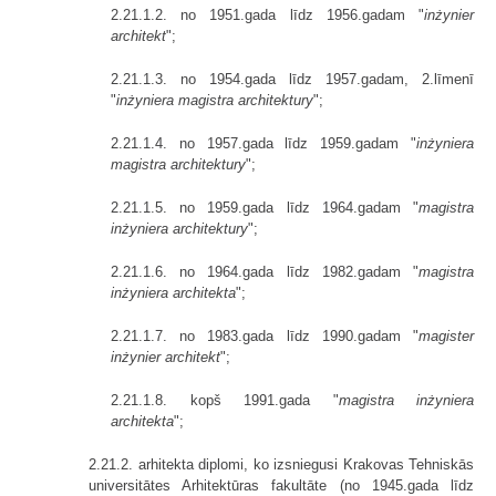
2.21.1.2. no 1951.gada līdz 1956.gadam "
inżynier
architekt
";
2.21.1.3. no 1954.gada līdz 1957.gadam, 2.līmenī
"
inżyniera magistra arch­itek­tury
";
2.21.1.4. no 1957.gada līdz 1959.gadam "
inżyniera
magistra architektury
";
2.21.1.5. no 1959.gada līdz 1964.gadam "
magistra
inżyniera architektury
";
2.21.1.6. no 1964.gada līdz 1982.gadam "
magistra
inżyniera architekta
";
2.21.1.7. no 1983.gada līdz 1990.gadam "
magister
inżynier architekt
";
2.21.1.8. kopš 1991.gada "
magistra inżyniera
architekta
";
2.21.2. arhitekta diplomi, ko izsniegusi Krakovas Tehniskās
universitātes Arhitektūras fakultāte (no 1945.gada līdz