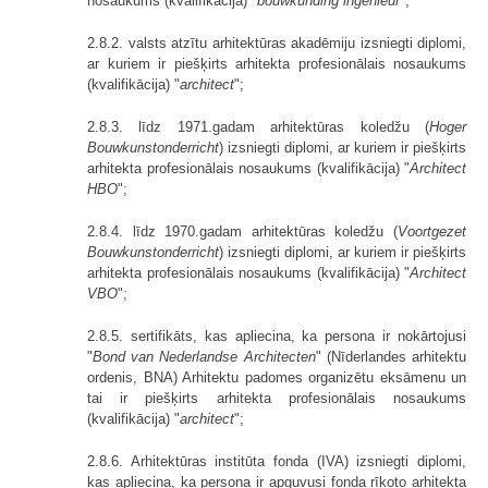
nosaukums (kvalifikācija) "
bouwkunding ingenieur
";
2.8.2. valsts atzītu arhitektūras akadēmiju izsniegti diplomi,
ar kuriem ir piešķirts arhitekta profesionālais nosaukums
(kvalifikācija) "
architect
";
2.8.3. līdz 1971.gadam arhitektūras koledžu (
Hoger
Bouwkunstonderricht
) izsniegti diplomi, ar kuriem ir piešķirts
arhitekta profesionālais nosaukums (kvalifikācija) "
Architect
HBO
";
2.8.4. līdz 1970.gadam arhitektūras koledžu (
Voortgezet
Bouwkunstonder­richt
) izsniegti diplomi, ar kuriem ir piešķirts
arhitekta profesionālais nosaukums (kvalifikācija) "
Architect
VBO
";
2.8.5. sertifikāts, kas apliecina, ka persona ir nokārtojusi
"
Bond van Nederlandse Architecten
" (Nīderlandes arhitektu
ordenis, BNA) Arhitektu padomes organizētu eksāmenu un
tai ir piešķirts arhitekta profesionālais nosaukums
(kvalifikācija) "
architect
";
2.8.6. Arhitektūras institūta fonda (IVA) izsniegti diplomi,
kas apliecina, ka persona ir apguvusi fonda rīkoto arhitekta