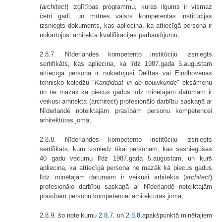
(
architect
) izglītības programmu, kuras ilgums ir vismaz
četri gadi, un mītnes valsts kompetentās institūcijas
izsniegts dokuments, kas apliecina, ka attiecīgā persona ir
nokārtojusi arhitekta kvalifikācijas pārbaudījumu;
2.8.7. Nīderlandes kompetento institūciju izsniegts
sertifikāts, kas apliecina, ka līdz 1987.gada 5.augustam
attiecīgā persona ir nokārtojusi Delftas vai Eindhovenas
tehnisko koledžu "
Kandidaat in de bouwkunde
" eksāmenu
un ne mazāk kā piecus gadus līdz minētajam datumam ir
veikusi arhitekta (architect) profesionālo darbību saskaņā ar
Nīderlandē noteiktajām prasībām personu kompetencei
arhitektūras jomā;
2.8.8. Nīderlandes kompetento institūciju izsniegts
sertifikāts, kuru izsniedz tikai personām, kas sasniegušas
40 gadu vecumu līdz 1987.gada 5.augustam, un kurš
apliecina, ka attiecīgā persona ne mazāk kā piecus gadus
līdz minētajam datumam ir veikusi arhitekta (
architect
)
profesionālo darbību saskaņā ar Nīderlandē noteiktajām
prasībām personu kompetencei arhitektūras jomā;
2.8.9. šo noteikumu
2.8
.
7.
un
2.8
.
8.
apakš­punktā minētajiem