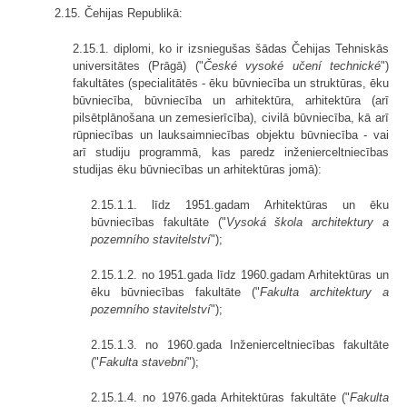
2.15. Čehijas Republikā:
2.15.1. diplomi, ko ir izsniegušas šādas Čehijas Tehniskās
universitātes (Prāgā) ("
České vysoké učení technické
")
fakultātes (specialitātēs - ēku būvniecība un struktūras, ēku
būvniecība, būvniecība un arhitektūra, arhitektūra (arī
pilsētplānošana un zemesierīcība), civilā būvniecība, kā arī
rūpniecības un lauksaimniecības objektu būvniecība - vai
arī studiju programmā, kas paredz inženierceltniecības
studijas ēku būvniecības un arhitektūras jomā):
2.15.1.1. līdz 1951.gadam Arhitektūras un ēku
būvniecības fakultāte ("
Vysoká škola architektury a
pozemního stavitelství
");
2.15.1.2. no 1951.gada līdz 1960.gadam Arhitektūras un
ēku būvniecības fakultāte ("
Fakulta architektury a
pozemního stavitelství
");
2.15.1.3. no 1960.gada Inženierceltniecības fakultāte
("
Fakulta stavební
");
2.15.1.4. no 1976.gada Arhitektūras fakultāte ("
Fakulta