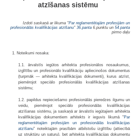
atzīšanas sistēmu
Izdoti saskaņā ar likuma "
Par reglamentētajām profesijām un
profesionālās kvalifikācijas atzīšanu
"
36.panta
6.punktu un
54.panta
pirmo daļu
1. Noteikumi nosaka:
1.1. ārvalstīs iegūtos arhitekta profesionālos nosaukumus,
izglītību un profesionālo kvalifikāciju apliecinošos dokumentus
(turpmāk — arhitekta kvalifi­kācijas dokumenti), kurus atzīst,
piemērojot speciālo profesionālās kvalifikācijas atzīšanas
sistēmu;
1.2. papildus nepieciešamo profesionālās pieredzes ilgumu un
veidu, piemērojot speciālo profesionālās kvalifikācijas
atzīšanas sistēmu, ja saskaņā ar ārvalstīs iegūtajiem arhitekta
kvalifikācijas dokumentiem arhitekts ir ieguvis likumā "
Par
reglamentētajām profesijām un profesionālās kvalifikācijas
atzīšanu
" noteiktajām prasībām atbilstošu izglītību (attiecībā
uz struktūru un saturu), bet arhitekta kvalifikācijas dokumentu