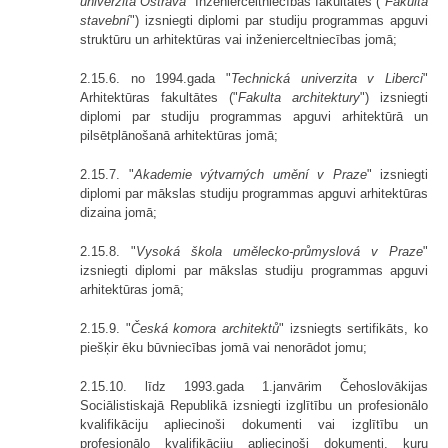
univerzita Ostrava
" Inženierceltniecības fakultātes ("
Fakulta
stavební
") izsniegti diplomi par studiju programmas apguvi
struktūru un arhitektūras vai inženierceltniecības jomā;
2.15.6. no 1994.gada "
Technická univerzita v Liberci
"
Arhitektūras fakultātes ("
Fakulta architektury
") izsniegti
diplomi par studiju programmas apguvi arhitektūrā un
pilsētplānošanā arhitektūras jomā;
2.15.7. "
Akademie výtvarných umění v Praze
" izsniegti
diplomi par mākslas studiju programmas apguvi arhitektūras
dizaina jomā;
2.15.8. "
Vysoká škola umělecko-průmyslová v Praze
"
izsniegti diplomi par mākslas studiju programmas apguvi
arhitektūras jomā;
2.15.9. "
Česká komora architektů
" izsniegts sertifikāts, ko
piešķir ēku būvniecības jomā vai nenorādot jomu;
2.15.10. līdz 1993.gada 1.janvārim Čehoslovākijas
Sociālistiskajā Repub­likā izsniegti izglītību un profesionālo
kvalifikāciju apliecinoši dokumenti vai izglītību un
profesionālo kvalifikāciju apliecinoši dokumenti, kuru