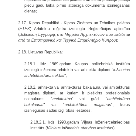
piecu gadu laikā pirms attiecīgā dokumenta izsniegšanas
dienas;
2.17. Kipras Republikā - Kipras Zinātnes un Tehnikas palātas
(
ETEK
) Arhitektu reģistra izsniegta Reģistrācijas apliecība
(
Βεβαίωση Εγγραφής στο Μητρώο Αρχιτεκτόνων που εκδίδεται
από το Επιστημονικό και Τεχνικό Επιμελητήριο Κύπρου
);
2.18. Lietuvas Republikā:
2.18.1. līdz 1969.gadam Kauņas politehniskā institūta
izsniegti inženiera arhitekta vai arhitekta diplomi "
inžinerius
architektas/architektas
";
2.18.2. arhitekta vai arhitektūras bakalaura, vai arhitektūras
maģistra diplomi, ar kuriem ir piešķirts profesionālais
nosaukums "
architektas
" vai grādi "
architektûros
bakalauras
" vai "
architektûros magistras
", kurus
izsniegušas šādas izglītības iestādes:
2.18.2.1. līdz 1990.gadam Viļņas Inženierceltniecības
institūts (
Vilniaus inžinerinis statybos institutas
);