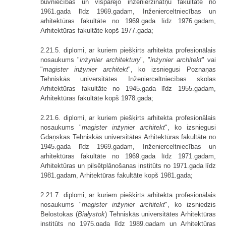
būvniecības un vispārējo inženierzinātņu fakultāte no
1961.gada līdz 1969.gadam, Inženierceltniecības un
arhitektūras fakultāte no 1969.gada līdz 1976.gadam,
Arhitektūras fakultāte kopš 1977.gada;
2.21.5. diplomi, ar kuriem piešķirts arhitekta profesionālais
nosaukums "
inżynier architektury
", "
inżynier architekt
" vai
"
magister inżynier architekt
", ko izsniegusi Poznaņas
Tehniskās universitātes Inženierceltniecības skolas
Arhitektūras fakultāte no 1945.gada līdz 1955.gadam,
Arhitektūras fakultāte kopš 1978.gada;
2.21.6. diplomi, ar kuriem piešķirts arhitekta profesionālais
nosaukums "
magister inżynier architekt
", ko izsniegusi
Gdaņskas Tehniskās universitātes Arhitektūras fakultāte no
1945.gada līdz 1969.gadam, Inženierceltniecības un
arhitektūras fakultāte no 1969.gada līdz 1971.gadam,
Arhitektūras un pilsēt­plānošanas institūts no 1971.gada līdz
1981.gadam, Arhitektūras fakultāte kopš 1981.gada;
2.21.7. diplomi, ar kuriem piešķirts arhitekta profesionālais
nosaukums "
magister inżynier architekt
", ko izsniedzis
Belostokas (
Białystok
) Tehniskās universitātes Arhitektūras
institūts no 1975.gada līdz 1989.gadam un Arhitektūras