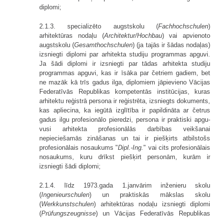
diplomi;
2.1.3. specializēto augstskolu (
Fachhochschulen
)
arhitektūras nodaļu (
Architektur/Hochbau
) vai apvienoto
augstskolu (
Gesamthochschulen
) (ja tajās ir šādas nodaļas)
izsniegti diplomi par arhitekta studiju programmas apguvi.
Ja šādi diplomi ir izsniegti par tādas arhitekta studiju
programmas apguvi, kas ir īsāka par četriem gadiem, bet
ne mazāk kā trīs gadus ilga, diplomiem jāpievieno Vācijas
Federatīvās Republikas kompetentās institūcijas, kuras
arhitektu reģistrā persona ir reģistrēta, izsniegts dokuments,
kas apliecina, ka iegūtā izglītība ir papildināta ar četrus
gadus ilgu profesionālo pieredzi, persona ir praktiski apgu­
vusi arhitekta profesionālās darbības veikšanai
nepieciešamās zināšanas un tai ir piešķirts atbilstošs
profesionālais nosaukums "
Dipl.-Ing.
" vai cits profesionālais
nosaukums, kuru drīkst piešķirt personām, kurām ir
izsniegti šādi diplomi;
2.1.4. līdz 1973.gada 1.janvārim inženieru skolu
(
Ingenieurschulen
) un praktiskās mākslas skolu
(
Werkkunstschulen
) arhitektūras nodaļu izsniegti diplomi
(
Prüfungszeugnisse
) un Vācijas Federatīvās Republikas