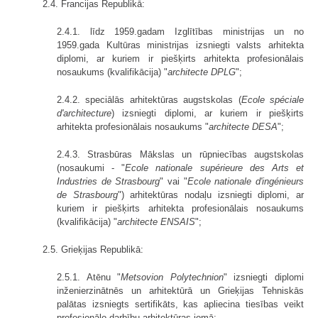
2.4. Francijas Republikā:
2.4.1. līdz 1959.gadam Izglītības ministrijas un no
1959.gada Kultūras ministrijas izsniegti valsts arhitekta
diplomi, ar kuriem ir piešķirts arhitekta profesionālais
nosaukums (kvalifikācija) "
architecte DPLG
";
2.4.2. speciālās arhitektūras augstskolas (
Ecole spéciale
d'architecture
) izsniegti diplomi, ar kuriem ir piešķirts
arhitekta profesionālais nosaukums "
architecte DESA
";
2.4.3. Strasbūras Mākslas un rūpniecības augstskolas
(nosaukumi - "
Ecole nationale supérieure des Arts et
Industries de Strasbourg
" vai "
Ecole nationale d'ingénieurs
de Strasbourg
") arhitektūras nodaļu izsniegti diplomi, ar
kuriem ir piešķirts arhitekta profesionālais nosaukums
(kvalifikācija) "
architecte ENSAIS
";
2.5. Grieķijas Republikā:
2.5.1. Atēnu "
Metsovion Polytechnion
" izsniegti diplomi
inženierzinātnēs un arhitektūrā un Grieķijas Tehniskās
palātas izsniegts sertifikāts, kas apliecina tiesības veikt
profesionālo darbību arhitektūras jomā;