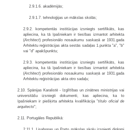
2.9.1.6. akadēmijās;
2.9.1.7. tehnoloģijas un mākslas skolās;
2.9.2. kompetentās institūcijas izsniegts sertifikāts, kas
apliecina, ka tā īpašniekam ir tiesības izmantot arhitekta
(
Architect
) profesionālo nosaukumu saskaņā ar 1931.gada
Arhitektu reģistrācijas akta sestās sadaļas 1.punkta "a", "b"
vai "d" apakšpunktu;
2.9.3. kompetentās institūcijas izsniegts sertifikāts, kas
apliecina, ka tā īpašniekam ir tiesības izmantot arhitekta
(
Architect
) profesionālo nosaukumu saskaņā ar 1931.gada
Arhitektu reģistrācijas akta otro sadaļu;
2.10. Spānijas Karalistē - Izglītības un zinātnes ministrijas vai
univer­sitāšu izsniegti dokumenti, kas apliecina, ka to
īpašniekam ir piešķirta arhitekta kvalifikācija "
título oficial de
arquitecto
";
2.11. Portugāles Republikā:
2.11.1. Lisabonas un Porto mākslas skolu izsniegti diplomi