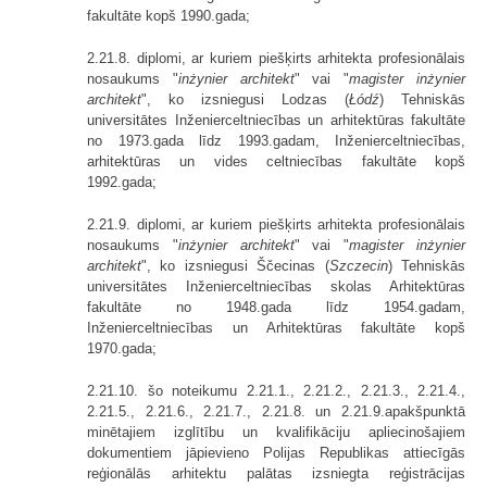
fakultāte kopš 1990.gada;
2.21.8. diplomi, ar kuriem piešķirts arhitekta profesionālais
nosaukums "
inżynier architekt
" vai "
magister inżynier
architekt
", ko izsniegusi Lodzas (
Łódź
) Tehniskās
universitātes Inženierceltniecības un arhitektūras fakultāte
no 1973.gada līdz 1993.gadam, Inženierceltniecības,
arhitektūras un vides celtniecības fakultāte kopš
1992.gada;
2.21.9. diplomi, ar kuriem piešķirts arhitekta profesionālais
nosaukums "
inżynier architekt
" vai "
magister inżynier
architekt
", ko izsniegusi Ščecinas (
Szczecin
) Tehniskās
universitātes Inženierceltniecības skolas Arhitektūras
fakultāte no 1948.gada līdz 1954.gadam,
Inženierceltniecības un Arhitektūras fakultāte kopš
1970.gada;
2.21.10. šo noteikumu 2.21.1., 2.21.2., 2.21.3., 2.21.4.,
2.21.5., 2.21.6., 2.21.7., 2.21.8. un 2.21.9.apakšpunktā
minētajiem izglītību un kvalifikāciju apliecinošajiem
dokumentiem jāpievieno Polijas Republikas attiecīgās
reģionālās arhitektu palātas izsniegta reģistrācijas