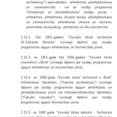
architektury
") specialitātēs - arhitektūra, pilsētplānošana
un zemesierīcība - vai arī studiju programmā
"Arhitektūra un pilsētplānošana" studiju jomās -
arhitektūra, arhitektūras dizaina teorija, pilsētplānošana
un zemesierīcība, arhitektūras vēsture un vēstures
pieminekļu restaurācija, arhitektūra un ēku būvniecība;
2.15.2. līdz 1951.gadam "
Vysoká škola technická
Dr.Edvarda Beneše
" izsniegti diplomi par studiju
programmas apguvi arhitektūras un būvniecības jomā;
2.15.3. no 1951.gada līdz 1956.gadam "
Vysoká škola
stavitelství vBrně
" izsniegti diplomi par studiju programmas
apguvi arhitektūras un būvniecības jomā;
2.15.4. no 1956.gada "
Vysoké učení technické v Brně
"
Arhitektūras fakultātes ("
Fakulta architektury
") izsniegti
diplomi par studiju programmas apguvi arhitektūras un
pilsētplānošanas jomā vai Inženierceltniecības fakultātes
("
Fakulta stavební
") izsniegti diplomi par studiju
programmas apguvi būvniecības jomā;
2.15.5. no 1997.gada "
Vysoká škola báňská - Technická