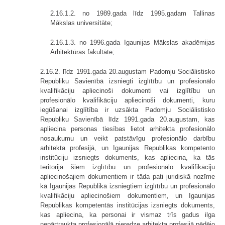
2.16.1.2. no 1989.gada līdz 1995.gadam Tallinas
Mākslas universitāte;
2.16.1.3. no 1996.gada Igaunijas Mākslas akadēmijas
Arhitektūras fakultāte;
2.16.2. līdz 1991.gada 20.augustam Padomju Sociālistisko
Republiku Savienībā izsniegti izglītību un profesionālo
kvalifikāciju apliecinoši dokumenti vai izglītību un
profesionālo kvalifikāciju apliecinoši dokumenti, kuru
iegūšanai izglītība ir uzsākta Padomju Sociālistisko
Republiku Savienībā līdz 1991.gada 20.augustam, kas
apliecina personas tiesības lietot arhitekta profesionālo
nosaukumu un veikt patstāvīgu profesionālo darbību
arhitekta profesijā, un Igaunijas Republikas kompetento
institūciju izsniegts dokuments, kas apliecina, ka tās
teritorijā šiem izglītību un profesionālo kvalifikāciju
apliecinošajiem dokumentiem ir tāda pati juridiskā nozīme
kā Igaunijas Republikā izsniegtiem izglītību un profesionālo
kvalifikāciju apliecinošiem dokumentiem, un Igaunijas
Republikas kompetentās institūcijas izsniegts dokuments,
kas apliecina, ka personai ir vismaz trīs gadus ilga
nepārtraukta profesionālā pieredze arhitekta profesijā pēdējo