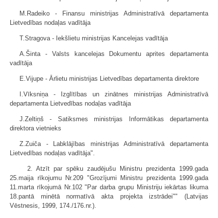
M.Radeiko - Finansu ministrijas Administratīvā departamenta
Lietvedības nodaļas vadītāja
T.Stragova - Iekšlietu ministrijas Kancelejas vadītāja
A.Šinta - Valsts kancelejas Dokumentu aprites departamenta
vadītāja
E.Vijupe - Ārlietu ministrijas Lietvedības departamenta direktore
I.Vīksniņa - Izglītības un zinātnes ministrijas Administratīvā
departamenta Lietvedības nodaļas vadītāja
J.Zeltiņš - Satiksmes ministrijas Informātikas departamenta
direktora vietnieks
Z.Zuiča - Labklājības ministrijas Administratīvā departamenta
Lietvedības nodaļas vadītāja".
2. Atzīt par spēku zaudējušu Ministru prezidenta 1999.gada
25.maija rīkojumu Nr.209 "Grozījumi Ministru prezidenta 1999.gada
11.marta rīkojumā Nr.102 "Par darba grupu Ministriju iekārtas likuma
18.pantā minētā normatīvā akta projekta izstrādei"" (Latvijas
Vēstnesis, 1999, 174./176.nr.).