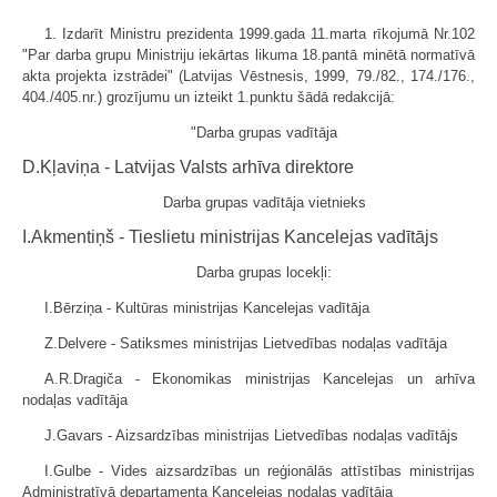
1. Izdarīt Ministru prezidenta 1999.gada 11.marta rīkojumā Nr.102
"Par darba grupu Ministriju iekārtas likuma 18.pantā minētā normatīvā
akta projekta izstrādei" (Latvijas Vēstnesis, 1999, 79./82., 174./176.,
404./405.nr.) grozījumu un izteikt 1.punktu šādā redakcijā:
"Darba grupas vadītāja
D.Kļaviņa - Latvijas Valsts arhīva direktore
Darba grupas vadītāja vietnieks
I.Akmentiņš - Tieslietu ministrijas Kancelejas vadītājs
Darba grupas locekļi:
I.Bērziņa - Kultūras ministrijas Kancelejas vadītāja
Z.Delvere - Satiksmes ministrijas Lietvedības nodaļas vadītāja
A.R.Dragiča - Ekonomikas ministrijas Kancelejas un arhīva
nodaļas vadītāja
J.Gavars - Aizsardzības ministrijas Lietvedības nodaļas vadītājs
I.Gulbe - Vides aizsardzības un reģionālās attīstības ministrijas
Administratīvā departamenta Kancelejas nodaļas vadītāja