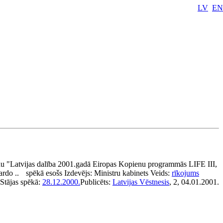
LV
EN
u "Latvijas dalība 2001.gadā Eiropas Kopienu programmās LIFE III,
ardo ..
spēkā esošs
Izdevējs:
Ministru kabinets
Veids:
rīkojums
Stājas spēkā:
28.12.2000.
Publicēts:
Latvijas Vēstnesis
, 2, 04.01.2001.