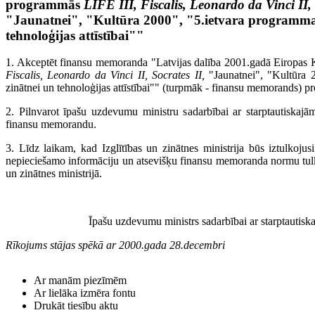
programmās
LIFE III, Fiscalis, Leonardo da Vinci II, 
"Jaunatnei", "Kultūra 2000", "5.ietvara programma 
tehnoloģijas attīstībai""
1. Akceptēt finansu memoranda "Latvijas dalība 2001.gadā Eiropa
Fiscalis, Leonardo da Vinci II, Socrates II,
"Jaunatnei", "Kultūra 
zinātnei un tehnoloģijas attīstībai"" (turpmāk - finansu memorands) pr
2. Pilnvarot īpašu uzdevumu ministru sadarbībai ar starptautiskajām 
finansu memorandu.
3. Līdz laikam, kad Izglītības un zinātnes ministrija būs iztulkoju
nepieciešamo informāciju un atsevišķu finansu memoranda normu tulko
un zinātnes ministrijā.
Īpašu uzdevumu ministrs sadarbībai ar starptautiska
Rīkojums stājas spēkā ar 2000.gada 28.decembri
Ar manām piezīmēm
Ar lielāka izmēra fontu
Drukāt tiesību aktu