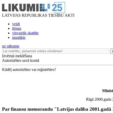
LATVIJAS REPUBLIKAS TIESĪBU AKTI
veidi
tēmas
visvairāk skatītie
jaunākie
uz sākumu
Izvērstā meklēšana
Autorizēties savā kontā
Kādēļ autorizēties vai reģistrēties?
Minis
Rīgā 2000.gada 2
Par finansu memorandu "Latvijas dalība 2001.gadā