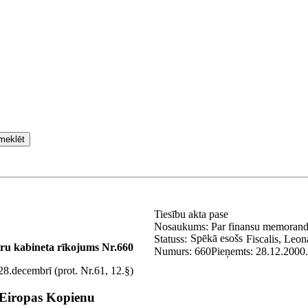
meklēt
Tiesību akta pase
Nosaukums:
Par finansu memorand
Spēkā esošs
Statuss:
Fiscalis, Leon
tru kabineta rīkojums Nr.660
Numurs:
660
Pieņemts:
28.12.2000.
8.decembrī (prot. Nr.61, 12.§)
 Eiropas Kopienu