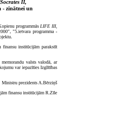
Socrates II,
- zinātnei un
s Kopienu programmās
LIFE III,
2000", "5.ietvara programma -
ojektu.
finansu institūcijām parakstīt
si memorandu valsts valodā, ar
jumu var iepazīties Izglītības
Ministru prezidents A.Bērziņš
jām finansu institūcijām R.Zīle