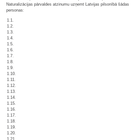
Naturalizācijas pārvaldes atzinumu uzņemt Latvijas pilsonībā šādas
personas:
1.1.
1.2.
1.3.
1.4.
1.5.
1.6.
1.7.
1.8.
1.9.
1.10.
1.11.
1.12.
1.13.
1.14.
1.15.
1.16.
1.17.
1.18.
1.19.
1.20.
1.21.