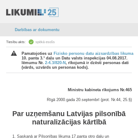
Darbības ar dokumentu
Tiesību akts:
spēkā esošs
Pamatojoties uz
Fizisko personu datu aizsardzības likuma
1
10. panta 3.
daļu un Datu valsts inspekcijas 04.08.2017.
lēmumu Nr.
2-4.3/820-N
, rīkojumā ir dzēsti personas dati
(vārds, uzvārds un personas kods).
Ministru kabineta rīkojums Nr.465
Rīgā 2000.gada 20.septembrī (prot. Nr.44, 25.§)
Par uzņemšanu Latvijas pilsonībā
naturalizācijas kārtībā
1. Saskaņā ar Pilsonības likuma 17.panta otro daļu un