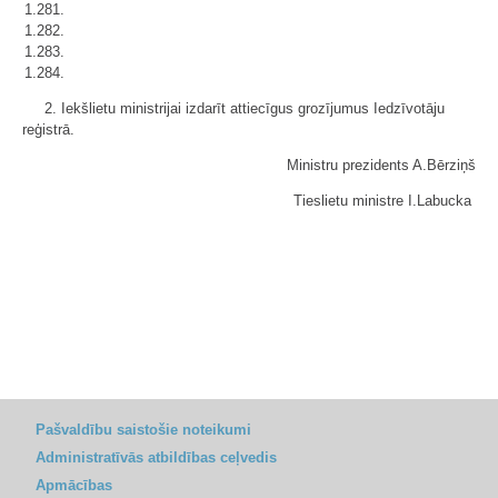
1.281.
1.282.
1.283.
1.284.
2. Iekšlietu ministrijai izdarīt attiecīgus grozījumus Iedzīvotāju
reģistrā.
Ministru prezidents A.Bērziņš
Tieslietu ministre I.Labucka
Pašvaldību saistošie noteikumi
Administratīvās atbildības ceļvedis
Apmācības