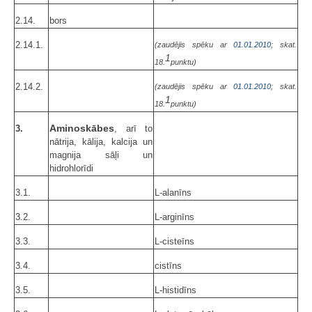
2.14.
bors
2.14.1.
(zaudējis spēku ar
01.01.2010
; skat.
1
18.
punktu)
2.14.2.
(zaudējis spēku ar
01.01.2010
; skat.
1
18.
punktu)
Aminoskābes
3.
, arī to
nātrija, kālija, kalcija un
magnija sāļi un
hidrohlorīdi
3.1.
L-alanīns
3.2.
L-arginīns
3.3.
L-cisteīns
3.4.
cistīns
3.5.
L-histidīns