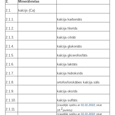
2.
Minerālvielas
2.1.
kalcijs (Ca)
2.1.1.
kalcija karbonāts
2.1.2.
kalcija hlorīds
2.1.3.
kalcija citrāti
2.1.4.
kalcija glukonāts
2.1.5.
kalcija glicerofosfāts
2.1.6.
kalcija laktāts
2.1.7.
kalcija hidroksīds
2.1.8.
ortofosforskābes kalcija sāls
2.1.9.
kalcija oksīds
2.1.10.
kalcija sulfāts
(zaudējis spēku ar
01.01.2010
; skat.
1
2.1.11.
18.
punktu)
(zaudējis spēku ar
01.01.2010
; skat.