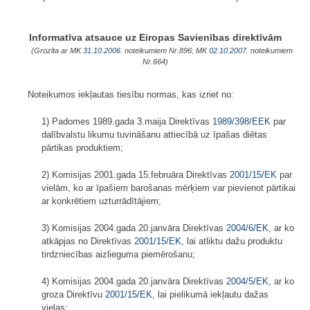
Informatīva atsauce uz Eiropas Savienības direktīvām
(Grozīta ar MK
31.10.2006.
noteikumiem Nr.896; MK
02.10.2007.
noteikumiem
Nr.664)
Noteikumos iekļautas tiesību normas, kas izriet no:
1) Padomes 1989.gada 3.maija Direktīvas
1989/398/EEK
par
dalībvalstu likumu tuvināšanu attiecībā uz īpašas diētas
pārtikas produktiem;
2) Komisijas 2001.gada 15.februāra Direktīvas
2001/15/EK
par
vielām, ko ar īpašiem barošanas mērķiem var pievienot pārtikai
ar konkrētiem uzturrādītājiem;
3) Komisijas 2004.gada 20.janvāra Direktīvas
2004/6/EK
, ar ko
atkāpjas no Direktīvas
2001/15/EK
, lai atliktu dažu produktu
tirdzniecības aizlieguma piemērošanu;
4) Komisijas 2004.gada 20.janvāra Direktīvas
2004/5/EK
, ar ko
groza Direktīvu
2001/15/EK
, lai pielikumā iekļautu dažas
vielas;