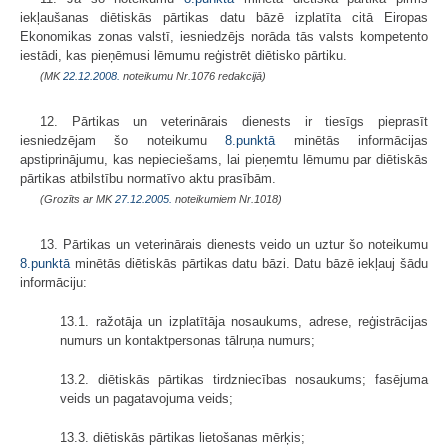
iekļaušanas diētiskās pārtikas datu bāzē izplatīta citā Eiropas
Ekonomikas zonas valstī, iesniedzējs norāda tās valsts kompetento
iestādi, kas pieņēmusi lēmumu reģistrēt diētisko pārtiku.
(MK
22.12.2008.
noteikumu Nr.1076 redakcijā)
12. Pārtikas un veterinārais dienests ir tiesīgs pieprasīt
iesniedzējam šo noteikumu
8.punktā
minētās informācijas
apstiprinājumu, kas nepieciešams, lai pieņemtu lēmumu par diētiskās
pārtikas atbilstību normatīvo aktu prasībām.
(Grozīts ar MK
27.12.2005.
noteikumiem Nr.1018)
13. Pārtikas un veterinārais dienests veido un uztur šo noteikumu
8.punktā
minētās diētiskās pārtikas datu bāzi. Datu bāzē iekļauj šādu
informāciju:
13.1. ražotāja un izplatītāja nosaukums, adrese, reģistrācijas
numurs un kontaktpersonas tālruņa numurs;
13.2. diētiskās pārtikas tirdzniecības nosaukums; fasējuma
veids un pagatavojuma veids;
13.3. diētiskās pārtikas lietošanas mērķis;