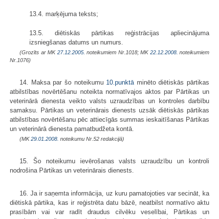
13.4. marķējuma teksts;
13.5. diētiskās pārtikas reģistrācijas apliecinājuma
izsniegšanas datums un numurs.
(Grozīts ar MK
27.12.2005.
noteikumiem Nr.1018; MK
22.12.2008.
noteikumiem
Nr.1076)
14. Maksa par šo noteikumu
10.punktā
minēto diētiskās pārtikas
atbilstī­bas novērtēšanu noteikta normatīvajos aktos par Pārtikas un
veterinārā dienesta veikto valsts uzraudzības un kontroles darbību
samaksu. Pārtikas un veterinārais dienests uzsāk diētiskās pārtikas
atbilstības novērtēšanu pēc attiecīgās summas ieskaitīšanas Pārtikas
un veterinārā dienesta pamatbudžeta kontā.
(MK
29.01.2008.
noteikumu Nr.52 redakcijā)
15. Šo noteikumu ievērošanas valsts uzraudzību un kontroli
nodrošina Pārtikas un veterinārais dienests.
16. Ja ir saņemta informācija, uz kuru pamatojoties var secināt, ka
diētiskā pārtika, kas ir reģistrēta datu bāzē, neatbilst normatīvo aktu
prasībām vai var radīt draudus cilvēku veselībai, Pārtikas un