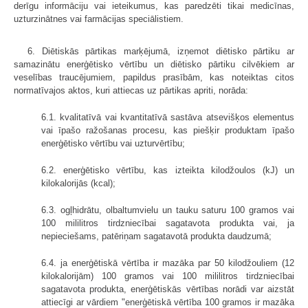
derīgu informāciju vai ieteikumus, kas paredzēti tikai medicīnas,
uzturzinātnes vai farmācijas speciālistiem.
6. Diētiskās pārtikas marķējumā, izņemot diētisko pārtiku ar
samazinātu enerģētisko vērtību un diētisko pārtiku cilvēkiem ar
veselības traucējumiem, papildus prasībām, kas noteiktas citos
normatīvajos aktos, kuri attiecas uz pārtikas apriti, norāda:
6.1. kvalitatīvā vai kvantitatīvā sastāva atsevišķos elementus
vai īpašo ražošanas procesu, kas piešķir produktam īpašo
enerģētisko vērtību vai uzturvērtību;
6.2. enerģētisko vērtību, kas izteikta kilodžoulos (kJ) un
kilokalorijās (kcal);
6.3. ogļhidrātu, olbaltumvielu un tauku saturu 100 gramos vai
100 mililitros tirdzniecībai sagatavota produkta vai, ja
nepieciešams, patēriņam sagatavotā produkta daudzumā;
6.4. ja enerģētiskā vērtība ir mazāka par 50 kilodžouliem (12
kilokalorijām) 100 gramos vai 100 mililitros tirdzniecībai
sagatavota produkta, enerģētiskās vērtības norādi var aizstāt
attiecīgi ar vārdiem "enerģētiskā vērtība 100 gramos ir mazāka