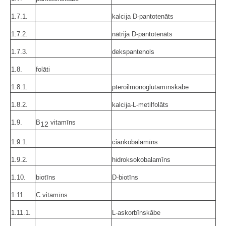
1.7.1.
kalcija D-pantotenāts
1.7.2.
nātrija D-pantotenāts
1.7.3.
dekspantenols
1.8.
folāti
1.8.1.
pteroilmonoglutamīnskābe
1.8.2.
kalcija-L-metilfolāts
1.9.
B
vitamīns
12
1.9.1.
ciānkobalamīns
1.9.2.
hidroksokobalamīns
1.10.
biotīns
D-biotīns
1.11.
C vitamīns
1.11.1.
L-askorbīnskābe