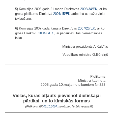
5) Komisijas 2006.gada 21.marta Direktīvas
2006/34/EK
, ar ko
groza pielikumu Direktīvā
2001/15/EK
attiecībā uz dažu vielu
iekļaušanu;
6) Komisijas 2007.gada 7.maija Direktīvas
2007/26/EK
, ar ko
groza Direktīvu
2004/6/EK
, lai pagarinātu tās piemērošanas
laiku.
Ministru prezidents A.Kalvītis
Veselības ministrs G.Bērziņš
Pielikums
Ministru kabineta
2005.gada 10.maija noteikumiem Nr.323
Vielas, kuras atļauts pievienot diētiskajai
pārtikai, un to ķīmiskās formas
(Pielikums MK
02.10.2007.
noteikumu Nr.664 redakcijā)