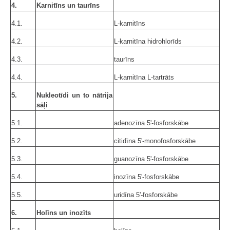
4.
Karnitīns un taurīns
4.1.
L-karnitīns
4.2.
L-karnitīna hidrohlorīds
4.3.
taurīns
4.4.
L-karnitīna L-tartrāts
5.
Nukleotīdi un to nātrija
sāļi
5.1.
adenozīna 5'-fosforskābe
5.2.
citidīna 5'-monofosforskābe
5.3.
guanozīna 5'-fosforskābe
5.4.
inozīna 5'-fosforskābe
5.5.
uridīna 5'-fosforskābe
6.
Holīns un inozīts