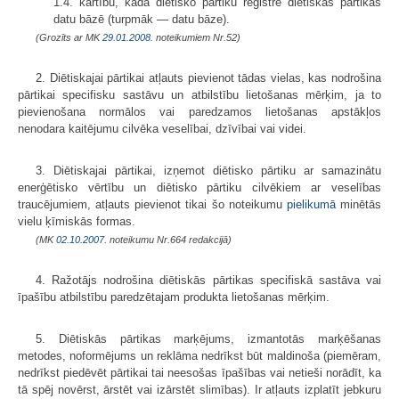
1.4. kārtību, kādā diētisko pārtiku reģistrē diētiskās pārtikas
datu bāzē (turpmāk — datu bāze).
(Grozīts ar MK
29.01.2008.
noteikumiem Nr.52)
2. Diētiskajai pārtikai atļauts pievienot tādas vielas, kas nodrošina
pārtikai specifisku sastāvu un atbilstību lietošanas mērķim, ja to
pievienošana normālos vai paredzamos lietošanas apstākļos
nenodara kaitējumu cilvēka veselībai, dzīvībai vai videi.
3. Diētiskajai pārtikai, izņemot diētisko pārtiku ar samazinātu
enerģētis­ko vērtību un diētisko pārtiku cilvēkiem ar veselības
traucējumiem, atļauts pievienot tikai šo noteikumu
pielikumā
minētās
vielu ķīmiskās formas.
(MK
02.10.2007.
noteikumu Nr.664 redakcijā)
4. Ražotājs nodrošina diētiskās pārtikas specifiskā sastāva vai
īpašību atbilstību paredzētajam produkta lietošanas mērķim.
5. Diētiskās pārtikas marķējums, izmantotās marķēšanas
metodes, noformējums un reklāma nedrīkst būt maldinoša (piemēram,
nedrīkst piedēvēt pārtikai tai neesošas īpašības vai netieši norādīt, ka
tā spēj novērst, ārstēt vai izārstēt slimības). Ir atļauts izplatīt jebkuru