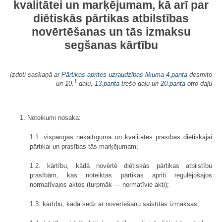
kvalitātei un marķējumam, kā arī par
diētiskās pārtikas atbilstības
novērtēšanas un tās izmaksu
segšanas kārtību
Izdoti saskaņā ar
Pārtikas aprites uzraudzības likuma
4.panta
desmito
1
un 10.
daļu,
13.panta
trešo daļu un
20.panta
otro daļu
1. Noteikumi nosaka:
1.1. vispārīgās nekaitīguma un kvalitātes prasības diētiskajai
pārtikai un prasības tās marķējumam;
1.2. kārtību, kādā novērtē diētiskās pārtikas atbilstību
prasībām, kas noteiktas pārtikas apriti regulējošajos
normatīvajos aktos (turpmāk — normatīvie akti);
1.3. kārtību, kādā sedz ar novērtēšanu saistītās izmaksas;