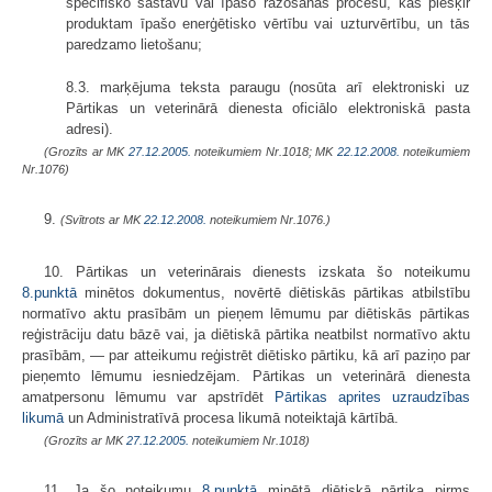
specifisko sastāvu vai īpašo ražošanas procesu, kas piešķir
produktam īpašo enerģētisko vērtību vai uzturvērtību, un tās
paredzamo lietošanu;
8.3. marķējuma teksta paraugu (nosūta arī elektroniski uz
Pārtikas un veterinārā dienesta oficiālo elektroniskā pasta
adresi).
(Grozīts ar MK
27.12.2005.
noteikumiem Nr.1018; MK
22.12.2008.
noteikumiem
Nr.1076)
9.
(Svītrots ar MK
22.12.2008.
noteikumiem Nr.1076.)
10. Pārtikas un veterinārais dienests izskata šo noteikumu
8.punktā
minētos dokumentus, novērtē diētiskās pārtikas atbilstību
normatīvo aktu prasībām un pieņem lēmumu par diētiskās pārtikas
reģistrāciju datu bāzē vai, ja diētiskā pārtika neatbilst normatīvo aktu
prasībām, — par atteikumu reģistrēt diētisko pārtiku, kā arī paziņo par
pieņemto lēmumu iesniedzējam. Pārtikas un veterinārā dienesta
amatpersonu lēmumu var apstrīdēt
Pārtikas aprites uzraudzības
likumā
un Administratīvā procesa likumā noteiktajā kārtībā.
(Grozīts ar MK
27.12.2005.
noteikumiem Nr.1018)
11. Ja šo noteikumu
8.punktā
minētā diētiskā pārtika pirms