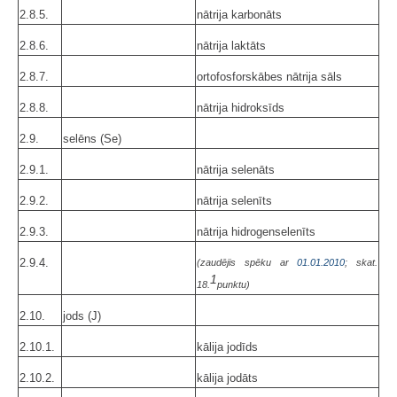
2.8.5.
nātrija karbonāts
2.8.6.
nātrija laktāts
2.8.7.
ortofosforskābes nātrija sāls
2.8.8.
nātrija hidroksīds
2.9.
selēns (Se)
2.9.1.
nātrija selenāts
2.9.2.
nātrija selenīts
2.9.3.
nātrija hidrogenselenīts
2.9.4.
(zaudējis spēku ar
01.01.2010
; skat.
1
18.
punktu)
2.10.
jods (J)
2.10.1.
kālija jodīds
2.10.2.
kālija jodāts