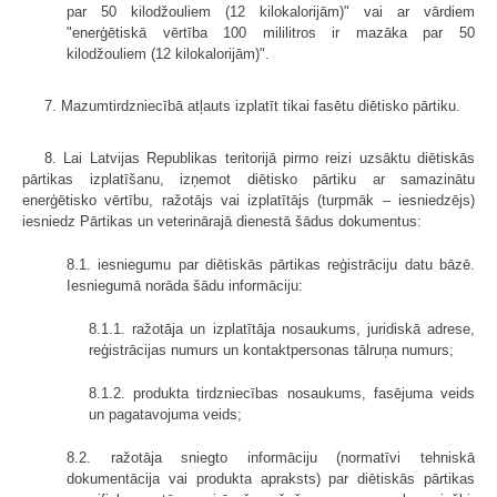
par 50 kilodžouliem (12 kilokalorijām)" vai ar vārdiem
"enerģētiskā vērtība 100 mililitros ir mazāka par 50
kilodžouliem (12 kilokalorijām)".
7. Mazumtirdzniecībā atļauts izplatīt tikai fasētu diētisko pārtiku.
8. Lai Latvijas Republikas teritorijā pirmo reizi uzsāktu diētiskās
pārtikas izplatīšanu, izņemot diētisko pārtiku ar samazinātu
enerģētisko vērtību, ražotājs vai izplatītājs (turpmāk – iesniedzējs)
iesniedz Pārtikas un veterinārajā dienestā šādus dokumentus:
8.1. iesniegumu par diētiskās pārtikas reģistrāciju datu bāzē.
Iesniegumā norāda šādu informāciju:
8.1.1. ražotāja un izplatītāja nosaukums, juridiskā adrese,
reģistrācijas numurs un kontaktpersonas tālruņa numurs;
8.1.2. produkta tirdzniecības nosaukums, fasējuma veids
un pagatavojuma veids;
8.2. ražotāja sniegto informāciju (normatīvi tehniskā
dokumentācija vai produkta apraksts) par diētiskās pārtikas