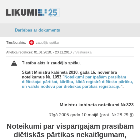
Darbības ar dokumentu
Tiesību akts:
zaudējis spēku
Attēlotā redakcija: 01.01.2010. - 23.11.2010. /
Vēsturiskā
Tiesību akts ir zaudējis spēku.
Skatīt Ministru kabineta 2010. gada 16. novembra
noteikumus Nr. 1053 "
Noteikumi par īpašām prasībām
diētiskajai pārtikai, kārtību, kādā reģistrē diētisko pārtiku,
un valsts nodevu par diētiskās pārtikas reģistrāciju
".
Ministru kabineta noteikumi Nr.323
Rīgā 2005.gada 10.maijā (prot. Nr.28 29.§)
Noteikumi par vispārīgajām prasībām
diētiskās pārtikas nekaitīgumam,