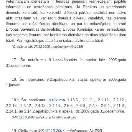
veterinārajam dienestam ir tiesības pieprasīt iesniedzējam papildu
informāciju un testēšanas pārskatus. Ja Pārtikas un veterinārais
dienests konstatē, ka konkrētā diētiskā pārtika neatbilst normatīvo
aktu prasībām vai var radīt draudus cilvēku veselībai, tas pieņem
lēmumu par reģistrācijas atcelšanu un par to nekavējoties informē
Eiropas Savienības dalībvalstis, Eiropas Komisiju, kā arī iesniedzēju,
kas saņēmis lēmumu par konkrētās diētiskās pārtikas iekļaušanu datu
bāzē. Par reģistrācijas atcelšanu izdara atzīmi datu bāzē.
(Grozīts ar MK
27.12.2005.
noteikumiem Nr.1018)
17. Šo noteikumu 9.1.apakšpunkts ir spēkā līdz 2005.gada
31.decembrim.
18. Šo noteikumu 9.2.apakšpunkts stājas spēkā ar 2006.gada
1.janvāri.
1
18.
Šo noteikumu
pielikuma
1.13.6., 2.1.11., 2.1.12., 2.2.12.,
2.2.13., 2.4.12., 2.4.13., 2.4.14., 2.5.6., 2.6.9., 2.7.7., 2.9.4., 2.11.3.,
2.14.1. un 2.14.2.apakšpunkts ir spēkā līdz 2009.gada 31.decembrim.
(MK
02.10.2007.
noteikumu Nr.664 redakcijā)
19.
(Svītrots ar MK
02.10.2007.
noteikumiem Nr.664)