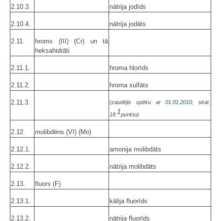
2.10.3.
nātrija jodīds
2.10.4.
nātrija jodāts
2.11.
hroms (III) (Cr) un tā
heksahidrāti
2.11.1.
hroma hlorīds
2.11.2.
hroma sulfāts
2.11.3.
(zaudējis spēku ar
01.01.2010
; skat.
1
18.
punktu)
2.12.
molibdēns (VI) (Mo)
2.12.1.
amonija molibdāts
2.12.2.
nātrija molibdāts
2.13.
fluors (F)
2.13.1.
kālija fluorīds
2.13.2.
nātrija fluorīds