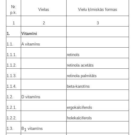
Nr.
Vielas
Vielu ķīmiskās formas
p.k.
1
2
3
1.
Vitamīni
1.1.
A vitamīns
1.1.1.
retinols
1.1.2.
retinola acetāts
1.1.3.
retinola palmitāts
1.1.4.
beta-karotīns
1.2.
D vitamīns
1.2.1.
ergokalciferols
1.2.2.
holekalciferols
1.3.
B
vitamīns
1