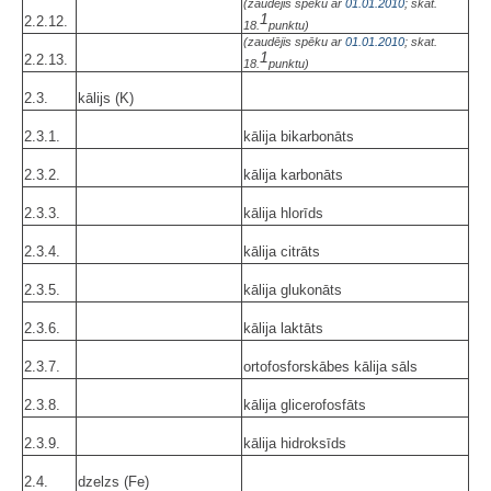
(zaudējis spēku ar
01.01.2010
; skat.
1
2.2.12.
18.
punktu)
(zaudējis spēku ar
01.01.2010
; skat.
1
2.2.13.
18.
punktu)
2.3.
kālijs (K)
2.3.1.
kālija bikarbonāts
2.3.2.
kālija karbonāts
2.3.3.
kālija hlorīds
2.3.4.
kālija citrāts
2.3.5.
kālija glukonāts
2.3.6.
kālija laktāts
2.3.7.
ortofosforskābes kālija sāls
2.3.8.
kālija glicerofosfāts
2.3.9.
kālija hidroksīds
2.4.
dzelzs (Fe)