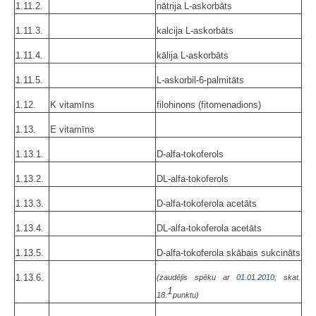
1.11.2.
nātrija L-askorbāts
1.11.3.
kalcija L-askorbāts
1.11.4.
kālija L-askorbāts
1.11.5.
L-askorbil-6-palmitāts
1.12.
K vitamīns
filohinons (fitomenadions)
1.13.
E vitamīns
1.13.1.
D-alfa-tokoferols
1.13.2.
DL-alfa-tokoferols
1.13.3.
D-alfa-tokoferola acetāts
1.13.4.
DL-alfa-tokoferola acetāts
1.13.5.
D-alfa-tokoferola skābais sukcināts
1.13.6.
(zaudējis spēku ar
01.01.2010
; skat.
1
18.
punktu)