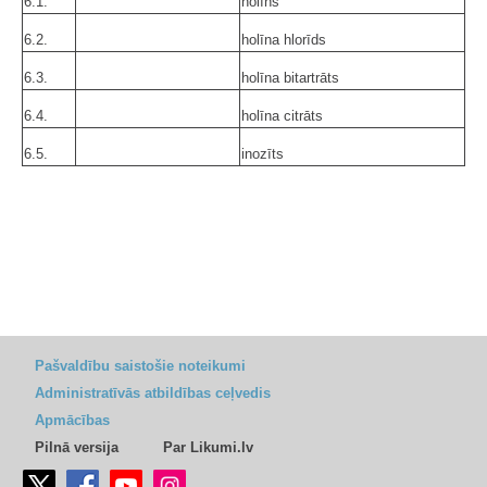
6.1.
holīns
6.2.
holīna hlorīds
6.3.
holīna bitartrāts
6.4.
holīna citrāts
6.5.
inozīts
Pašvaldību saistošie noteikumi
Administratīvās atbildības ceļvedis
Apmācības
Pilnā versija
Par Likumi.lv