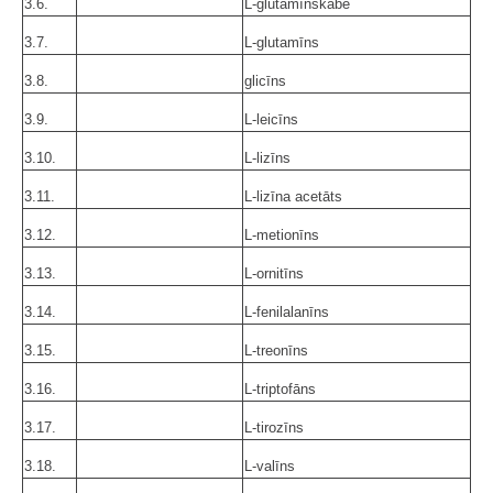
3.6.
L-glutamīnskābe
3.7.
L-glutamīns
3.8.
glicīns
3.9.
L-leicīns
3.10.
L-lizīns
3.11.
L-lizīna acetāts
3.12.
L-metionīns
3.13.
L-ornitīns
3.14.
L-fenilalanīns
3.15.
L-treonīns
3.16.
L-triptofāns
3.17.
L-tirozīns
3.18.
L-valīns