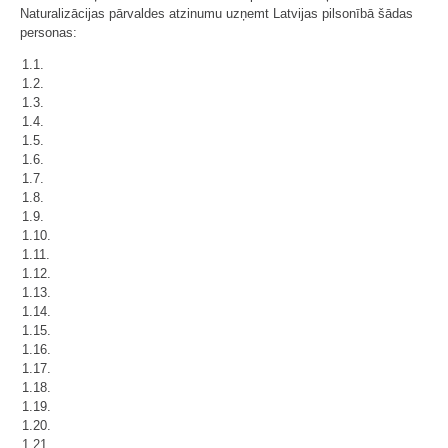
Naturalizācijas pārvaldes atzinumu uzņemt Latvijas pilsonībā šādas
personas:
1.1.
1.2.
1.3.
1.4.
1.5.
1.6.
1.7.
1.8.
1.9.
1.10.
1.11.
1.12.
1.13.
1.14.
1.15.
1.16.
1.17.
1.18.
1.19.
1.20.
1.21.