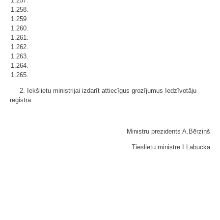
1.257.
1.258.
1.259.
1.260.
1.261.
1.262.
1.263.
1.264.
1.265.
2. Iekšlietu ministrijai izdarīt attiecīgus grozījumus Iedzīvotāju
reģistrā.
Ministru prezidents A.Bērziņš
Tieslietu ministre I.Labucka