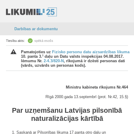
Darbības ar dokumentu
Tiesību akts:
spēkā esošs
Pamatojoties uz
Fizisko personu datu aizsardzības likuma
1
10. panta 3.
daļu un Datu valsts inspekcijas 04.08.2017.
lēmumu Nr.
2-4.3/820-N
, rīkojumā ir dzēsti personas dati
(vārds, uzvārds un personas kods).
Ministru kabineta rīkojums Nr.464
Rīgā 2000.gada 13.septembrī (prot. Nr.42, 15.§)
Par uzņemšanu Latvijas pilsonībā
naturalizācijas kārtībā
1. Saskaņā ar Pilsonības likuma 17.panta otro daļu un