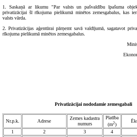
1. Saskaņā ar likumu "Par valsts un pašvaldību īpašuma objekt
privatizācijai šī rīkojuma pielikumā minētos zemesgabalus, kas ie
valsts vārda.
2. Privatizācijas aģentūrai pārņemt savā valdījumā, sagatavot privat
rīkojuma pielikumā minētos zemesgabalus.
Minis
Ekonom
Privatizācijai nododamie zemesgabali
Platība
Zemes kadastra
Nr.p.k.
Adrese
Ēku
2
numurs
(m
)
1
2
3
4