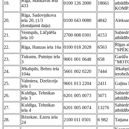
Rīga, Maskavas iela
19.
0100 126 2000
18661
atbild
433
KOMPĀ
Rīga, Sadovņikova
20.
iela 20, (1/3
0100 043 0080
4842
Aleksa
domājamā daļa)
Ventspils, Lāčplēša
Sabiedr
21.
2700 008 0301
4153
iela 10
atbild
Rīgas a
22.
Rīga, Hanzas iela 16a
0100 018 2028
6563
"SPĒK
Tukums, Putniņu iela
Garāžu 
23.
9001 001 0648
658
3
"MOT
Jēkabpils, Bebru iela
Jēkabpi
24.
5601 002 0220
7444
104a
ierobež
Valmiera, Dzelzceļa
25.
9601 013 2204
2411
Gaļina 
iela 1
Kuldīga, Tehnikas
Sabiedr
26.
6201 005 0073
5071
iela 3
atbild
Kuldīga, Tehnikas
Sabiedr
27.
6201 005 0074
13276
iela 4
atbild
Rēzekne, Ezeru iela
28.
2100 011 0501
6 982
Tatjan
24