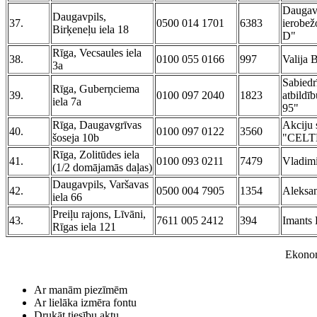
Daugavp
Daugavpils,
37.
0500 014 1701
6383
ierobež
Birķeneļu iela 18
D"
Rīga, Vecsaules iela
38.
0100 055 0166
997
Valija 
3a
Sabiedr
Rīga, Guberņciema
39.
0100 097 2040
1823
atbild
iela 7a
95"
Rīga, Daugavgrīvas
Akciju 
40.
0100 097 0122
3560
šoseja 10b
"CELT
Rīga, Zolitūdes iela
41.
0100 093 0211
7479
Vladimi
(1/2 domājamās daļas)
Daugavpils, Varšavas
42.
0500 004 7905
1354
Aleksan
iela 66
Preiļu rajons, Līvāni,
43.
7611 005 2412
394
Imants 
Rīgas iela 121
Ekonom
Ar manām piezīmēm
Ar lielāka izmēra fontu
Drukāt tiesību aktu