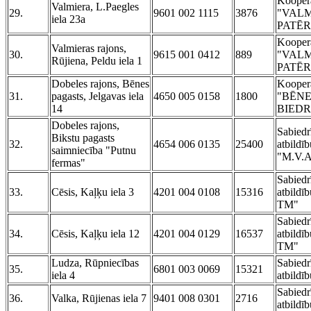
Koopera
Valmiera, L.Paegles
29.
9601 002 1115
3876
"VAL
iela 23a
PATĒR
Koopera
Valmieras rajons,
30.
9615 001 0412
889
"VAL
Rūjiena, Peldu iela 1
PATĒR
Dobeles rajons, Bēnes
Koopera
31.
pagasts, Jelgavas iela
4650 005 0158
1800
"BĒNE
14
BIEDR
Dobeles rajons,
Sabiedr
Bikstu pagasts
32.
4654 006 0135
25400
atbildī
saimniecība "Putnu
"M.V.A
fermas"
Sabiedr
33.
Cēsis, Kaļķu iela 3
4201 004 0108
15316
atbild
TM"
Sabiedr
34.
Cēsis, Kaļķu iela 12
4201 004 0129
16537
atbild
TM"
Ludza, Rūpniecības
Sabiedr
35.
6801 003 0069
15321
iela 4
atbild
Sabiedr
36.
Valka, Rūjienas iela 7
9401 008 0301
2716
atbild