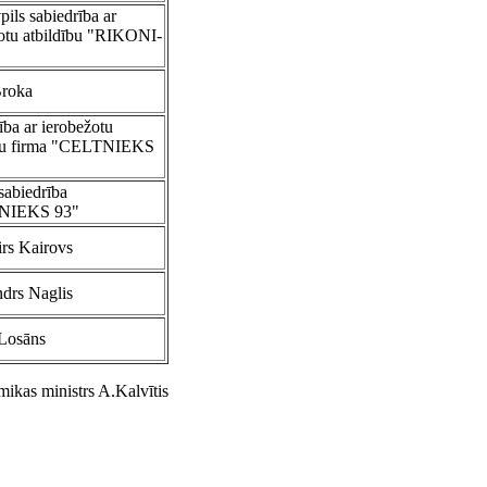
ils sabiedrība ar
otu atbildību "RIKONI-
Broka
ība ar ierobežotu
ību firma "CELTNIEKS
sabiedrība
NIEKS 93"
rs Kairovs
drs Naglis
Losāns
ikas ministrs A.Kalvītis