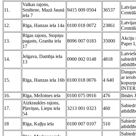
Valkas rajons,
Latvija
11.
Smiltene, Mazā Jaunā
9415 009 0504
36537
Centrā
iela 7
Latvija
12.
Rīga, Hanzas iela 14a
0100 018 0072
23861
Centrā
Rīgas rajons, Stopiņu
Akciju
13.
pagasts, Granīta iela
8096 007 0183
35000
Paper L
17
Latvie
Jelgava, Dambja iela
14.
0900 002 0148
4818
sabiedr
13
atbild
Daugavp
ar iero
15.
Rīga, Hanzas iela 16b
0100 018 0076
4 640
kopuz
INTE
16.
Rīga, Mežotnes iela
0100 075 0916
476
Ilmārs 
Aizkraukles rajons,
Sabiedr
17.
Pļaviņas, Liepu iela
3213 001 0323
460
atbildī
54
Sabiedr
18
Rīga, Kaļķu iela
0100 007 0107
510
atbild
Sabiedr