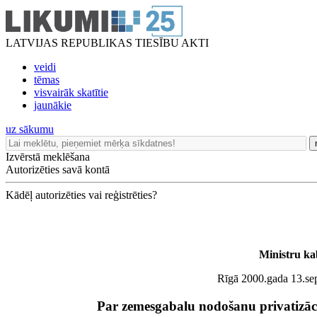
LATVIJAS REPUBLIKAS TIESĪBU AKTI
veidi
tēmas
visvairāk skatītie
jaunākie
uz sākumu
Izvērstā meklēšana
Autorizēties savā kontā
Kādēļ autorizēties vai reģistrēties?
Ministru ka
Rīgā 2000.gada 13.sep
Par zemesgabalu nodošanu privatizāc