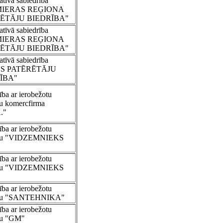
tīvā sabiedrība
MIERAS REĢIONA
ĒTĀJU BIEDRĪBA"
tīvā sabiedrība
MIERAS REĢIONA
ĒTĀJU BIEDRĪBA"
tīvā sabiedrība
S PATĒRĒTĀJU
ĪBA"
ība ar ierobežotu
bu komercfirma
."
ība ar ierobežotu
ību "VIDZEMNIEKS
ība ar ierobežotu
ību "VIDZEMNIEKS
ība ar ierobežotu
ību "SANTEHNIKA"
ība ar ierobežotu
ību "GM"