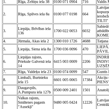
1.
Rīga, Zeltiņu iela 38
0100 071 0904
716
Valdis 
Latvija
kopuzņ
2.
Rīga, Spilves iela 8a
0100 077 0198
664
ierobež
TILTI"
Sabiedr
Liepāja, Brīvības iela
3.
1700 022 0053
6032
atbil
136
KOMER
4.
Jūrmala, Akas iela 2
1300 010 1726
4688
Tatjan
LIEPĀ
5.
Liepāja, Siena iela 8a
1700 036 0096
470
PĀVI
Liepājas rajons,
INDRI
6.
Priekule Galvenā iela
6415 003 0009
2206
INDIV
14
UZŅĒ
7.
Rīga, Valdeķu iela 23
0100 074 0099
547
Guntis 
Limbaži, Burtnieku
Akciju
8.
6601 005 0065
17384
iela 15
PIENS
Daugavpils,
9.
0500 009 2401
1501
Anatoli
A.Pumpura iela 127b
Valkas rajons,
Latvija
10.
Smiltenes pagasts
9480 005 0424
12226
Centrā
"Ausekļi"