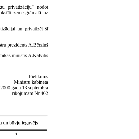
u privatizāciju" nodot
rakstīti zemesgrāmatā uz
izācijai un privatizēt šī
tru prezidents A.Bērziņš
ikas ministrs A.Kalvītis
Pielikums
Ministru kabineta
2000.gada 13.septembra
rīkojumam Nr.462
 un būvju ieguvējs
5