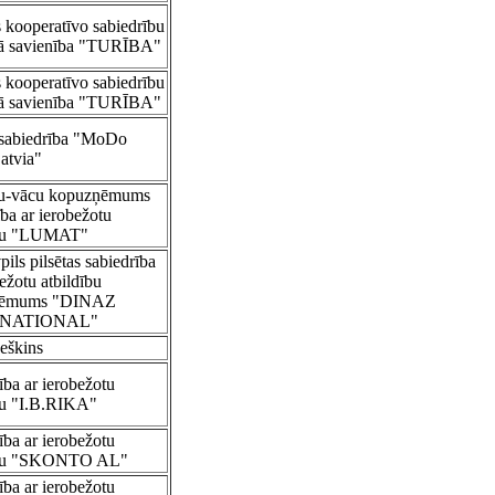
s kooperatīvo sabiedrību
lā savienība "TURĪBA"
s kooperatīvo sabiedrību
lā savienība "TURĪBA"
 sabiedrība "MoDo
atvia"
šu-vācu kopuzņēmums
ība ar ierobežotu
ību "LUMAT"
ils pilsētas sabiedrība
bežotu atbildību
ņēmums "DINAZ
RNATIONAL"
Ješkins
ība ar ierobežotu
bu "I.B.RIKA"
ība ar ierobežotu
ību "SKONTO AL"
ība ar ierobežotu