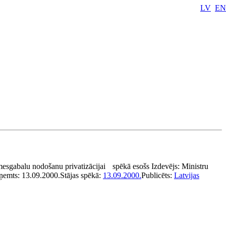
LV
EN
esgabalu nodošanu privatizācijai
spēkā esošs
Izdevējs:
Ministru
ņemts:
13.09.2000.
Stājas spēkā:
13.09.2000.
Publicēts:
Latvijas