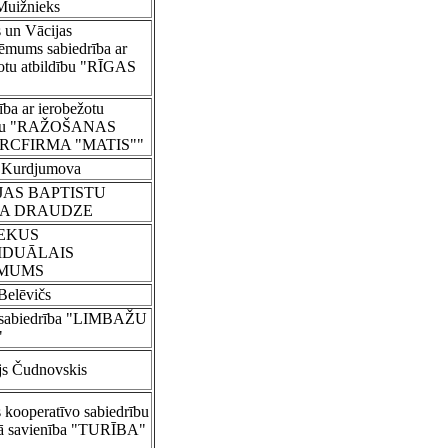
Muižnieks
s un Vācijas
ēmums sabiedrība ar
otu atbildību "RĪGAS
ība ar ierobežotu
dību "RAŽOŠANAS
CFIRMA "MATIS""
a Kurdjumova
JAS BAPTISTU
LA DRAUDZE
EKUS
IDUĀLAIS
MUMS
Belēvičs
 sabiedrība "LIMBAŽU
"
js Čudnovskis
s kooperatīvo sabiedrību
lā savienība "TURĪBA"