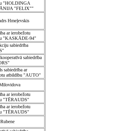
ību "HOLDINGA
NIJA "FELIX""
ndrs Hmeļevskis
ība ar ierobežotu
ību "KASKĀDE-94"
kciju sabiedrība
S"
kooperatīvā sabiedrība
ORS"
ls sabiedrība ar
otu atbildību "AUTO"
Milovidova
ība ar ierobežotu
ību "TĒRAUDS"
ība ar ierobežotu
ību "TĒRAUDS"
a Rubene