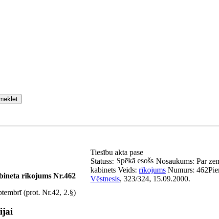
meklēt
Tiesību akta pase
Spēkā esošs
Statuss:
Nosaukums:
Par zem
kabinets
Veids:
rīkojums
Numurs:
462
Pie
bineta rīkojums Nr.462
Vēstnesis
, 323/324, 15.09.2000.
tembrī (prot. Nr.42, 2.§)
ijai