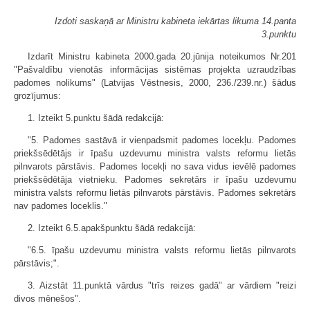
Izdoti saskaņā ar Ministru kabineta iekārtas likuma 14.panta
3.punktu
Izdarīt Ministru kabineta 2000.gada 20.jūnija noteikumos Nr.201
"Pašvaldību vienotās informācijas sistēmas projekta uzraudzības
padomes nolikums" (Latvijas Vēstnesis, 2000, 236./239.nr.) šādus
grozījumus:
1. Izteikt 5.punktu šādā redakcijā:
"5. Padomes sastāvā ir vienpadsmit padomes locekļu. Padomes
priekšsēdētājs ir īpašu uzdevumu ministra valsts reformu lietās
pilnvarots pārstāvis. Padomes locekļi no sava vidus ievēlē padomes
priekšsēdētāja vietnieku. Padomes sekretārs ir īpašu uzdevumu
ministra valsts reformu lietās pilnvarots pārstāvis. Padomes sekretārs
nav padomes loceklis."
2. Izteikt 6.5.apakšpunktu šādā redakcijā:
"6.5. īpašu uzdevumu ministra valsts reformu lietās pilnvarots
pārstāvis;".
3. Aizstāt 11.punktā vārdus "trīs reizes gadā" ar vārdiem "reizi
divos mēnešos".