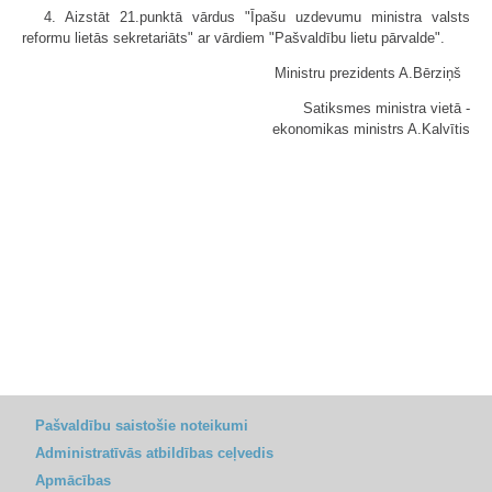
4. Aizstāt 21.punktā vārdus "Īpašu uzdevumu ministra valsts
reformu lietās sekretariāts" ar vārdiem "Pašvaldību lietu pārvalde".
Ministru prezidents A.Bērziņš
Satiksmes ministra vietā -
ekonomikas ministrs A.Kalvītis
Pašvaldību saistošie noteikumi
Administratīvās atbildības ceļvedis
Apmācības