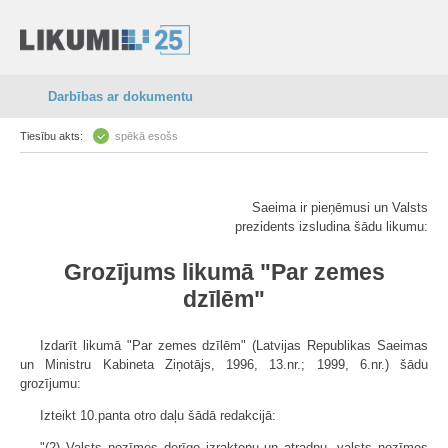
Darbības ar dokumentu
Tiesību akts:
spēkā esošs
Saeima ir pieņēmusi un Valsts
prezidents izsludina šādu likumu:
Grozījums likumā "Par zemes
dzīlēm"
Izdarīt likumā "Par zemes dzīlēm" (Latvijas Republikas Saeimas
un Ministru Kabineta Ziņotājs, 1996, 13.nr.; 1999, 6.nr.) šādu
grozījumu:
Izteikt 10.panta otro daļu šādā redakcijā:
"(2) Valsts nozīmes derīgo izrakteņu un atradņu, valsts nozīmes