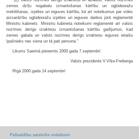
zemes dzīļu nogabalu izmantošanas kārtību un ogļūdeņražu
meklēšanas, izpētes un ieguves kārtību, kā arī noteikumus par vides
aizsardzību ogļūdeņražu izpētes un ieguves darbos jūrā reglamentē
Ministru kabinets. Ministru kabineta noteikumi reglamentē arī valsts
nozīmes derīgo izrakteņu izmantošanas kārtību gadījumos, kad
zemes gabala un valsts nozīmes derīgo izrakteņu ieguves ietaišu
īpašnieks nav viena un tā pati persona."
Likums Saeimā pieņemts 2000.gada 7.septembrī.
Valsts prezidente V.Vīķe-Freiberga
Rīgā 2000.gada 14.septembrī
Pašvaldību saistošie noteikumi