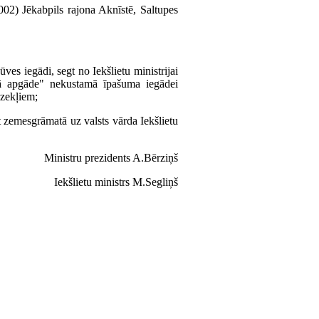
.002) Jēkabpils rajona Aknīstē, Saltupes
ves iegādi, segt no Iekšlietu ministrijai
skā apgāde" nekustamā īpašuma iegādei
dzekļiem;
t zemesgrāmatā uz valsts vārda Iekšlietu
Ministru prezidents A.Bērziņš
Iekšlietu ministrs M.Segliņš