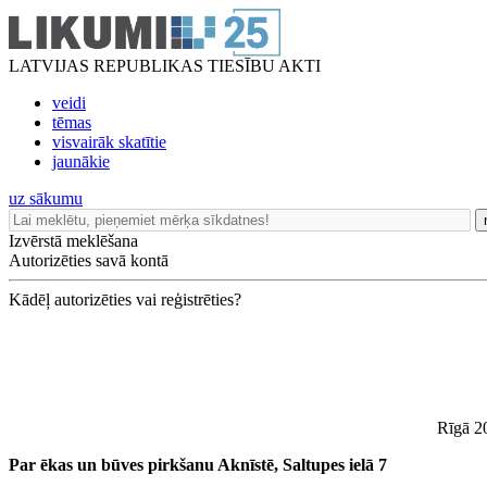
LATVIJAS REPUBLIKAS TIESĪBU AKTI
veidi
tēmas
visvairāk skatītie
jaunākie
uz sākumu
Izvērstā meklēšana
Autorizēties savā kontā
Kādēļ autorizēties vai reģistrēties?
Rīgā 20
Par ēkas un būves pirkšanu Aknīstē, Saltupes ielā 7