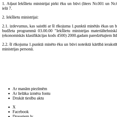
1. Atļaut Iekšlietu ministrijai pirkt ēku un būvi (liters Nr.001 un Nr
ielā 7.
2. Iekšlietu ministrijai:
2.1. izdevumus, kas saistīti ar šī rīkojuma 1.punktā minētās ēkas un bū
budžeta programmā 03.00.00 "Iekšlietu ministrijas materiāltehni
(ekonomiskās klasifikācijas kods 4500) 2000.gadam paredzētajiem lī
2.2. šī rīkojuma 1.punktā minēto ēku un būvi noteiktā kārtībā ierakstī
ministrijas personā.
Ar manām piezīmēm
Ar lielāka izmēra fontu
Drukāt tiesību aktu
X
Facebook
Draugiem.lv