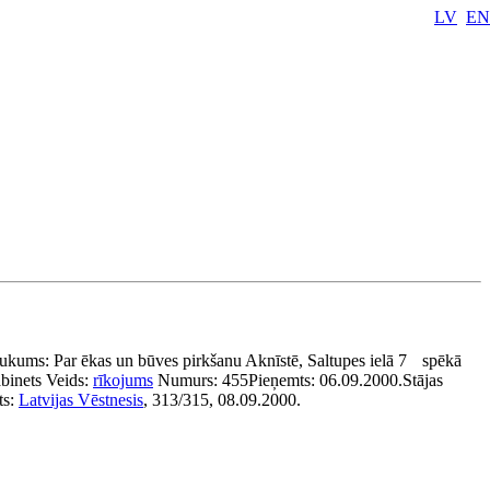
LV
EN
ukums:
Par ēkas un būves pirkšanu Aknīstē, Saltupes ielā 7
spēkā
binets
Veids:
rīkojums
Numurs:
455
Pieņemts:
06.09.2000.
Stājas
ts:
Latvijas Vēstnesis
, 313/315, 08.09.2000.