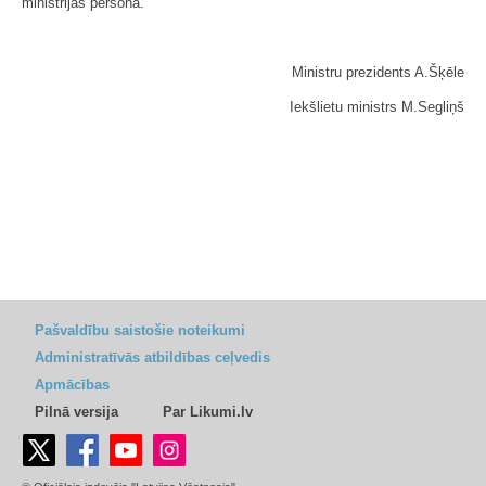
ministrijas personā.
Ministru prezidents A.Šķēle
Iekšlietu ministrs M.Segliņš
Pašvaldību saistošie noteikumi
Administratīvās atbildības ceļvedis
Apmācības
Pilnā versija
Par Likumi.lv