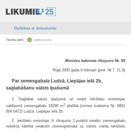
Darbības ar dokumentu
Tiesību akts:
spēkā esošs
Ministru kabineta rīkojums Nr. 69
Rīgā 2000.gada 9.februārī (prot. Nr.7, 21.§)
Par zemesgabala Ludzā, Liepājas ielā 2b,
saglabāšanu valsts īpašumā
1. Saglabāt valsts īpašumā un nodot Iekšlietu ministrijas
2
valdījumā zemesgabalu 19290 m
platībā (zemes kadastra Nr. 6801
004 0472) Ludzā, Liepājas ielā 2b.
2. Iekšlietu ministrijai šī rīkojuma 1.punktā minēto zemesgabalu
noteiktā kārtībā ierakstīt zemesgrāmatā uz valsts vārda Iekšlietu