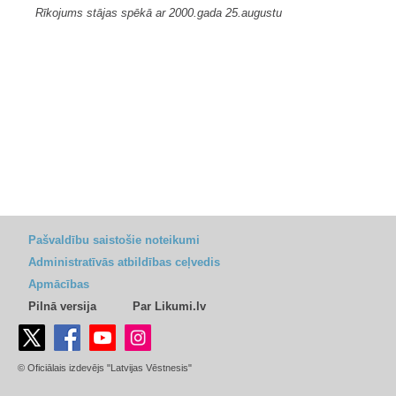
Rīkojums stājas spēkā ar 2000.gada 25.augustu
Pašvaldību saistošie noteikumi
Administratīvās atbildības ceļvedis
Apmācības
Pilnā versija
Par Likumi.lv
© Oficiālais izdevējs "Latvijas Vēstnesis"