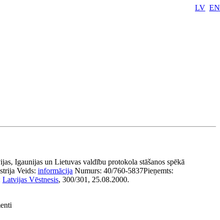
LV
EN
ijas, Igaunijas un Lietuvas valdību protokola stāšanos spēkā
strija
Veids:
informācija
Numurs:
40/760-5837
Pieņemts:
:
Latvijas Vēstnesis
, 300/301, 25.08.2000.
enti