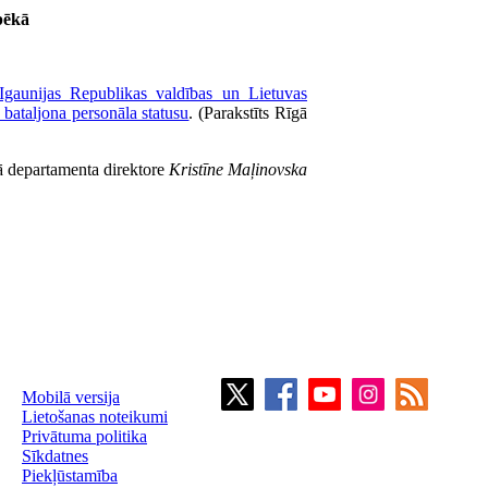
pēkā
 Igaunijas Republikas valdības un Lietuvas
 bataljona personāla statusu
. (Parakstīts Rīgā
ā departamenta direktore
Kristīne Maļinovska
Mobilā versija
Lietošanas noteikumi
Privātuma politika
Sīkdatnes
Piekļūstamība