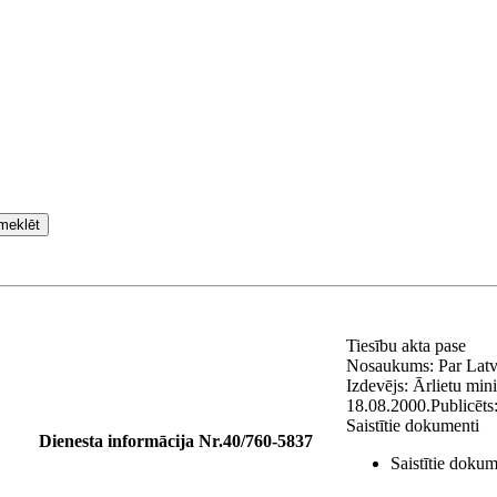
meklēt
Tiesību akta pase
Nosaukums:
Par Latv
Izdevējs:
Ārlietu mini
18.08.2000.
Publicēts
Saistītie dokumenti
Dienesta informācija Nr.40/760-5837
Saistītie dokum