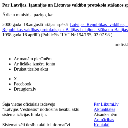
Par Latvijas, Igaunijas un Lietuvas valdību protokola stāšanos s
Ārlietu ministrija paziņo, ka:
2000.gada 18.augustā stājas spēkā
Latvijas Republikas valdības,
Republikas valdības protokols par Baltijas bataljona štāba un Baltijas
1998.gada 16.aprīlī.) (Publicēts "LV" Nr.194/195, 02.07.98.)
Juridisk
Ar manām piezīmēm
Ar lielāka izmēra fontu
Drukāt tiesību aktu
X
Facebook
Draugiem.lv
Šajā vietnē oficiālais izdevējs
Par Likumi.lv
"Latvijas Vēstnesis" nodrošina tiesību aktu
Aktualitātes
sistematizācijas funkciju.
Atsauksmēm
Apmācības
Sistematizēti tiesību akti ir informatīvi.
Kontakti