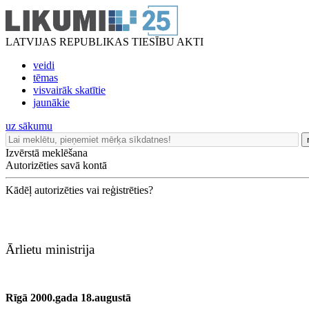
LATVIJAS REPUBLIKAS TIESĪBU AKTI
veidi
tēmas
visvairāk skatītie
jaunākie
uz sākumu
Izvērstā meklēšana
Autorizēties savā kontā
Kādēļ autorizēties vai reģistrēties?
Ārlietu ministrija
Rīgā 2000.gada 18.augustā