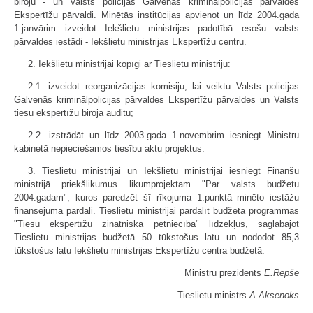
biroju - un Valsts policijas Galvenās kriminālpolicijas pārvaldes
Ekspertīžu pārvaldi. Minētās institūcijas apvienot un līdz 2004.gada
1.janvārim izveidot Iekšlietu ministrijas padotībā esošu valsts
pārvaldes iestādi - Iekšlietu ministrijas Ekspertīžu centru.
2. Iekšlietu ministrijai kopīgi ar Tieslietu ministriju:
2.1. izveidot reorganizācijas komisiju, lai veiktu Valsts policijas
Galvenās kriminālpolicijas pārvaldes Ekspertīžu pārvaldes un Valsts
tiesu ekspertīžu biroja auditu;
2.2. izstrādāt un līdz 2003.gada 1.novembrim iesniegt Ministru
kabinetā nepieciešamos tiesību aktu projektus.
3. Tieslietu ministrijai un Iekšlietu ministrijai iesniegt Finanšu
ministrijā priekšlikumus likumprojektam "Par valsts budžetu
2004.gadam", kuros paredzēt šī rīkojuma 1.punktā minēto iestāžu
finansējuma pārdali. Tieslietu ministrijai pārdalīt budžeta programmas
"Tiesu ekspertīžu zinātniskā pētniecība" līdzekļus, saglabājot
Tieslietu ministrijas budžetā 50 tūkstošus latu un nododot 85,3
tūkstošus latu Iekšlietu ministrijas Ekspertīžu centra budžetā.
Ministru prezidents
E.Repše
Tieslietu ministrs
A.Aksenoks