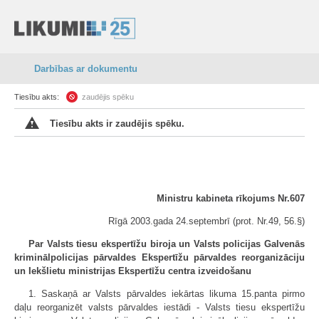
Darbības ar dokumentu
Tiesību akts:
zaudējis spēku
Tiesību akts ir zaudējis spēku.
Ministru kabineta rīkojums Nr.607
Rīgā 2003.gada 24.septembrī (prot. Nr.49, 56.§)
Par Valsts tiesu ekspertīžu biroja un Valsts policijas Galvenās
kriminālpolicijas pārvaldes Ekspertīžu pārvaldes reorganizāciju
un Iekšlietu ministrijas Ekspertīžu centra izveidošanu
1. Saskaņā ar Valsts pārvaldes iekārtas likuma 15.panta pirmo
daļu reorganizēt valsts pārvaldes iestādi - Valsts tiesu ekspertīžu