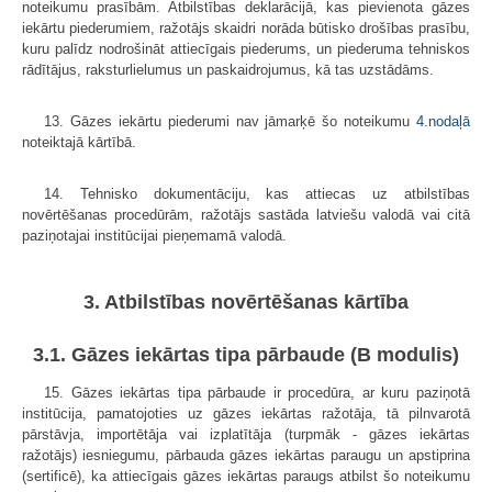
noteikumu prasībām. Atbilstības deklarācijā, kas pievienota gāzes
iekārtu piederumiem, ražotājs skaidri norāda būtisko drošības prasību,
kuru palīdz nodrošināt attiecīgais piederums, un piederuma tehniskos
rādītājus, raksturlielumus un paskaidrojumus, kā tas uzstādāms.
13. Gāzes iekārtu piederumi nav jāmarķē šo noteikumu
4.nodaļā
noteiktajā kārtībā.
14. Tehnisko dokumentāciju, kas attiecas uz atbilstības
novērtēšanas procedūrām, ražotājs sastāda latviešu valodā vai citā
paziņotajai institūcijai pieņemamā valodā.
3. Atbilstības novērtēšanas kārtība
3.1. Gāzes iekārtas tipa pārbaude (B modulis)
15. Gāzes iekārtas tipa pārbaude ir procedūra, ar kuru paziņotā
institūcija, pamatojoties uz gāzes iekārtas ražotāja, tā pilnvarotā
pārstāvja, importētāja vai izplatītāja (turpmāk - gāzes iekārtas
ražotājs) iesniegumu, pārbauda gāzes iekārtas paraugu un apstiprina
(sertificē), ka attiecīgais gāzes iekārtas paraugs atbilst šo noteikumu