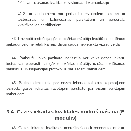
42.1. ar ražošanas kvalitātes sistēmas dokumentāciju;
42.2. ar atzinumiem par pārbaužu rezultātiem, kā arī ar
testēšanas un kalibrēšanas pārskatiem un personāla
kvalifikācijas sertifikātiem.
43. Paziņotā institūcija gāzes iekārtas ražotāja kvalitātes sistēmas
pārbaudi veic ne retāk kā reizi divos gados nepieteiktu vizīšu veidā.
44. Pārbaužu laikā paziņotā institūcija var veikt gāzes iekārtu
testus vai pieprasīt, lai gāzes iekārtas ražotājs uzrāda testēšanas
pārskatus un inspekcijas protokolus par šādām pārbaudēm.
45. Paziņotā institūcija pēc gāzes iekārtas ražotāja pieprasījuma
iesniedz gāzes iekārtas ražotājam pārskatu par visām veiktajām
pārbaudēm.
3.4. Gāzes iekārtas kvalitātes nodrošināšana (E
modulis)
46. Gāzes iekārtas kvalitātes nodrošināšana ir procedūra, ar kuru