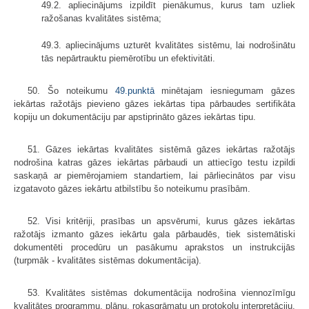
49.2. apliecinājums izpildīt pienākumus, kurus tam uzliek
ražošanas kvalitātes sistēma;
49.3. apliecinājums uzturēt kvalitātes sistēmu, lai nodrošinātu
tās nepārtrauktu piemērotību un efektivitāti.
50. Šo noteikumu
49.punktā
minētajam iesniegumam gāzes
iekārtas ražotājs pievieno gāzes iekārtas tipa pārbaudes sertifikāta
kopiju un dokumentāciju par apstiprināto gāzes iekārtas tipu.
51. Gāzes iekārtas kvalitātes sistēmā gāzes iekārtas ražotājs
nodrošina katras gāzes iekārtas pārbaudi un attiecīgo testu izpildi
saskaņā ar piemērojamiem standartiem, lai pārliecinātos par visu
izgatavoto gāzes iekārtu atbilstību šo noteikumu prasībām.
52. Visi kritēriji, prasības un apsvērumi, kurus gāzes iekārtas
ražotājs izmanto gāzes iekārtu gala pārbaudēs, tiek sistemātiski
dokumentēti procedūru un pasākumu aprakstos un instrukcijās
(turpmāk - kvalitātes sistēmas dokumentācija).
53. Kvalitātes sistēmas dokumentācija nodrošina viennozīmīgu
kvalitātes programmu, plānu, rokasgrāmatu un protokolu interpretāciju,