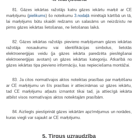
81. Gāzes iekārtas ražotājs katru gāzes iekārtu marķē ar CE
marķējumu (
pielikums
) šo noteikumu
3.nodaļā
minētajā kārtībā un tā,
lai marķējums būtu skaidri redzams un salasāms un neizdzistu ne
pirms gāzes iekārtas lietošanas, ne lietošanas laikā.
82. Gāzes iekārtas ražotājs pievieno marķējumam gāzes iekārtas
ražotāja nosaukumu vai identifikācijas simbolus, lietotās
elektroenerģijas veidu (ja gāzes iekārta paredzēta pieslēgšanai
elektroenerģijas avotam) un gāzes iekārtas kategoriju. Atkarībā no
gāzes iekārtas tipa pievieno informāciju, kas nepieciešama montāžai.
83. Ja citos normatīvajos aktos noteiktas prasības par marķēšanu
ar CE marķējumu un šīs prasības ir attiecināmas uz gāzes iekārtu,
tad CE marķējumu atļauts izmantot tikai tad, ja attiecīgā iekārta
atbilst visos normatīvajos aktos noteiktajām prasībām.
84. Aizliegts piestiprināt gāzes iekārtām apzīmējumus un norādes,
kuras viegli var sajaukt ar CE marķējumu.
5. Tirgus uzraudzība