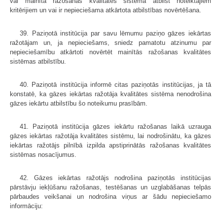
vai mainītā ražošanas kvalitātes sistēma atbilst noteiktajiem
kritērijiem un vai ir nepieciešama atkārtota atbilstības novērtēšana.
39. Paziņotā institūcija par savu lēmumu paziņo gāzes iekārtas
ražotājam un, ja nepieciešams, sniedz pamatotu atzinumu par
nepieciešamību atkārtoti novērtēt mainītās ražošanas kvalitātes
sistēmas atbilstību.
40. Paziņotā institūcija informē citas paziņotās institūcijas, ja tā
konstatē, ka gāzes iekārtas ražotāja kvalitātes sistēma nenodrošina
gāzes iekārtu atbilstību šo noteikumu prasībām.
41. Paziņotā institūcija gāzes iekārtu ražošanas laikā uzrauga
gāzes iekārtas ražotāja kvalitātes sistēmu, lai nodrošinātu, ka gāzes
iekārtas ražotājs pilnībā izpilda apstiprinātās ražošanas kvalitātes
sistēmas nosacījumus.
42. Gāzes iekārtas ražotājs nodrošina paziņotās institūcijas
pārstāvju iekļūšanu ražošanas, testēšanas un uzglabāšanas telpās
pārbaudes veikšanai un nodrošina viņus ar šādu nepieciešamo
informāciju: