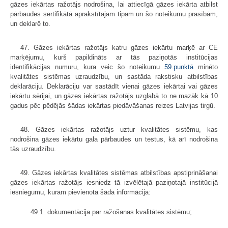
gāzes iekārtas ražotājs nodrošina, lai attiecīgā gāzes iekārta atbilst
pārbaudes sertifikātā aprakstītajam tipam un šo noteikumu prasībām,
un deklarē to.
47. Gāzes iekārtas ražotājs katru gāzes iekārtu marķē ar CE
marķējumu, kurš papildināts ar tās paziņotās institūcijas
identifikācijas numuru, kura veic šo noteikumu
59.punktā
minēto
kvalitātes sistēmas uzraudzību, un sastāda rakstisku atbilstības
deklarāciju. Deklarāciju var sastādīt vienai gāzes iekārtai vai gāzes
iekārtu sērijai, un gāzes iekārtas ražotājs uzglabā to ne mazāk kā 10
gadus pēc pēdējās šādas iekārtas piedāvāšanas reizes Latvijas tirgū.
48. Gāzes iekārtas ražotājs uztur kvalitātes sistēmu, kas
nodrošina gāzes iekārtu gala pārbaudes un testus, kā arī nodrošina
tās uzraudzību.
49. Gāzes iekārtas kvalitātes sistēmas atbilstības apstiprināšanai
gāzes iekārtas ražotājs iesniedz tā izvēlētajā paziņotajā institūcijā
iesniegumu, kuram pievienota šāda informācija:
49.1. dokumentācija par ražošanas kvalitātes sistēmu;