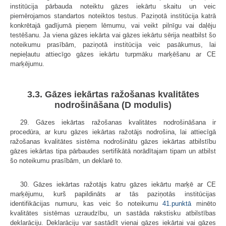
institūcija pārbauda noteiktu gāzes iekārtu skaitu un veic
piemērojamos standartos noteiktos testus. Paziņotā institūcija katrā
konkrētajā gadījumā pieņem lēmumu, vai veikt pilnīgu vai daļēju
testēšanu. Ja viena gāzes iekārta vai gāzes iekārtu sērija neatbilst šo
noteikumu prasībām, paziņotā institūcija veic pasākumus, lai
nepieļautu attiecīgo gāzes iekārtu turpmāku marķēšanu ar CE
marķējumu.
3.3. Gāzes iekārtas ražošanas kvalitātes
nodrošināšana (D modulis)
29. Gāzes iekārtas ražošanas kvalitātes nodrošināšana ir
procedūra, ar kuru gāzes iekārtas ražotājs nodrošina, lai attiecīgā
ražošanas kvalitātes sistēma nodrošinātu gāzes iekārtas atbilstību
gāzes iekārtas tipa pārbaudes sertifikātā norādītajam tipam un atbilst
šo noteikumu prasībām, un deklarē to.
30. Gāzes iekārtas ražotājs katru gāzes iekārtu marķē ar CE
marķējumu, kurš papildināts ar tās paziņotās institūcijas
identifikācijas numuru, kas veic šo noteikumu
41.punktā
minēto
kvalitātes sistēmas uzraudzību, un sastāda rakstisku atbilstības
deklarāciju. Deklarāciju var sastādīt vienai gāzes iekārtai vai gāzes