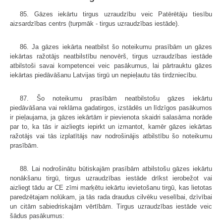
85. Gāzes iekārtu tirgus uzraudzību veic Patērētāju tiesību
aizsardzības centrs (turpmāk - tirgus uzraudzības iestāde).
86. Ja gāzes iekārta neatbilst šo noteikumu prasībām un gāzes
iekārtas ražotājs neatbilstību nenovērš, tirgus uzraudzības iestāde
atbilstoši savai kompetencei veic pasākumus, lai pārtrauktu gāzes
iekārtas piedāvāšanu Latvijas tirgū un nepieļautu tās tirdzniecību.
87. Šo noteikumu prasībām neatbilstošu gāzes iekārtu
piedāvāšana vai reklāma gadatirgos, izstādēs un līdzīgos pasākumos
ir pieļaujama, ja gāzes iekārtām ir pievienota skaidri salasāma norāde
par to, ka tās ir aizliegts iepirkt un izmantot, kamēr gāzes iekārtas
ražotājs vai tās izplatītājs nav nodrošinājis atbilstību šo noteikumu
prasībām.
88. Lai nodrošinātu būtiskajām prasībām atbilstošu gāzes iekārtu
nonākšanu tirgū, tirgus uzraudzības iestāde drīkst ierobežot vai
aizliegt tādu ar CE zīmi marķētu iekārtu ievietošanu tirgū, kas lietotas
paredzētajam nolūkam, ja tās rada draudus cilvēku veselībai, dzīvībai
un citām sabiedriskajām vērtībām. Tirgus uzraudzības iestāde veic
šādus pasākumus: