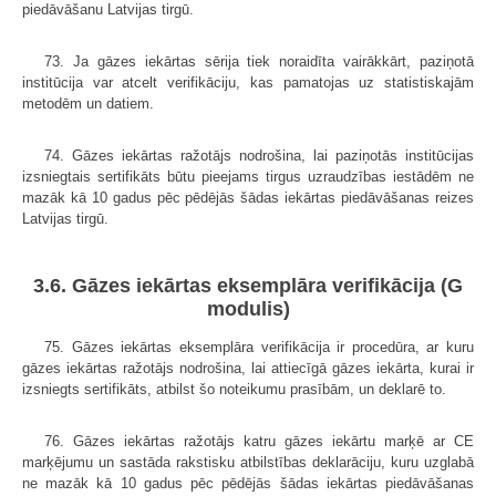
piedāvāšanu Latvijas tirgū.
73. Ja gāzes iekārtas sērija tiek noraidīta vairākkārt, paziņotā
institūcija var atcelt verifikāciju, kas pamatojas uz statistiskajām
metodēm un datiem.
74. Gāzes iekārtas ražotājs nodrošina, lai paziņotās institūcijas
izsniegtais sertifikāts būtu pieejams tirgus uzraudzības iestādēm ne
mazāk kā 10 gadus pēc pēdējās šādas iekārtas piedāvāšanas reizes
Latvijas tirgū.
3.6. Gāzes iekārtas eksemplāra verifikācija (G
modulis)
75. Gāzes iekārtas eksemplāra verifikācija ir procedūra, ar kuru
gāzes iekārtas ražotājs nodrošina, lai attiecīgā gāzes iekārta, kurai ir
izsniegts sertifikāts, atbilst šo noteikumu prasībām, un deklarē to.
76. Gāzes iekārtas ražotājs katru gāzes iekārtu marķē ar CE
marķējumu un sastāda rakstisku atbilstības deklarāciju, kuru uzglabā
ne mazāk kā 10 gadus pēc pēdējās šādas iekārtas piedāvāšanas