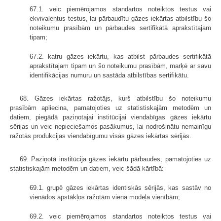
67.1. veic piemērojamos standartos noteiktos testus vai
ekvivalentus testus, lai pārbaudītu gāzes iekārtas atbilstību šo
noteikumu prasībām un pārbaudes sertifikātā aprakstītajam
tipam;
67.2. katru gāzes iekārtu, kas atbilst pārbaudes sertifikātā
aprakstītajam tipam un šo noteikumu prasībām, marķē ar savu
identifikācijas numuru un sastāda atbilstības sertifikātu.
68. Gāzes iekārtas ražotājs, kurš atbilstību šo noteikumu
prasībām apliecina, pamatojoties uz statistiskajām metodēm un
datiem, piegādā paziņotajai institūcijai viendabīgas gāzes iekārtu
sērijas un veic nepieciešamos pasākumus, lai nodrošinātu nemainīgu
ražotās produkcijas viendabīgumu visās gāzes iekārtas sērijās.
69. Paziņotā institūcija gāzes iekārtu pārbaudes, pamatojoties uz
statistiskajām metodēm un datiem, veic šādā kārtībā:
69.1. grupē gāzes iekārtas identiskās sērijās, kas sastāv no
vienādos apstākļos ražotām viena modeļa vienībām;
69.2. veic piemērojamos standartos noteiktos testus vai