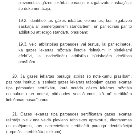
pievienotais gāzes iekārtas paraugs ir izgatavots saskaņā ar
šo dokumentāciju;
19.2. identificē tos gāzes iekārtas elementus, kuri izgatavoti
saskaņā ar piemērojamiem standartiem, un pārliecinās par to
atbilstību attiecīgo standartu prasībām;
19.3. veic atbilstošas pārbaudes vai testus, lai pārliecinātos,
ka gāzes iekārtas ražotāja lietotie risinājumi ir pietiekami
efektīvi, lai nodrošinātu atbilstību būtiskajām drošības
prasībām.
20. Ja gāzes iekārtas paraugs atbilst šo noteikumu prasībām,
paziņotā institūcija izsniedz gāzes iekārtas ražotājam gāzes iekārtas
tipa pārbaudes sertifikātu, kurā norāda gāzes iekārtas ražotāja
nosaukumu un adresi, pārbaudes secinājumus, kā arī sertifikāta
lietošanas nosacījumus.
21. Gāzes iekārtas tipa pārbaudes sertifikātam gāzes iekārtas
ražotājs pielikuma veidā pievieno tehniskos aprakstus, diagrammas
un rasējumus, kas nepieciešami sertificētā parauga identifikācijai
(turpmāk - sertifikāta pielikumi).