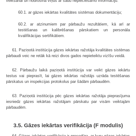
veikšanai un nodrošina viņus ar šādu nepieciešamo informāciju:
60.1. ar gāzes iekārtas kvalitātes sistēmas dokumentāciju;
60.2. ar atzinumiem par pārbaužu rezultātiem, kā arī ar
testēšanas un kalibrēšanas pārskatiem un personāla
kvalifikācijas sertifikātiem.
61. Paziņotā institūcija gāzes iekārtas ražotāja kvalitātes sistēmas
pārbaudi veic ne retāk kā reizi divos gados nepieteiktu vizīšu veidā.
62. Pārbaužu laikā paziņotā institūcija var veikt gāzes iekārtu
testus vai pieprasīt, lai gāzes iekārtas ražotājs uzrāda testēšanas
pārskatus un inspekcijas protokolus par šādām pārbaudēm.
63. Paziņotā institūcija pēc gāzes iekārtas ražotāja pieprasījuma
iesniedz gāzes iekārtas ražotājam pārskatu par visām veiktajām
pārbaudēm.
3.5. Gāzes iekārtas verifikācija (F modulis)
64. Gāzes iekārtas verifikācija ir procedūra, ar kuru gāzes iekārtas