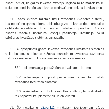
iekārtu sērijai, un gāzes iekārtas ražotājs uzglabā to ne mazāk kā 10
gadus pēc pēdējās šādas iekārtas piedāvāšanas reizes Latvijas tirgū.
31. Gāzes iekārtas ražotājs uztur ražošanas kvalitātes sistēmu,
kas nodrošina gāzes iekārtu atbilstību gāzes iekārtas tipa pārbaudes
sertifikātā norādītajam tipam un šo noteikumu prasībām. Gāzes
iekārtas ražotājs nodrošina iespēju paziņotajai institūcijai veikt
ražošanas kvalitātes sistēmas uzraudzību.
32. Lai apstiprinātu gāzes iekārtas ražošanas kvalitātes sistēmas
atbilstību, gāzes iekārtas ražotājs iesniedz tā izvēlētajā paziņotajā
institūcijā iesniegumu, kuram pievienota šāda informācija:
32.1. dokumentācija par ražošanas kvalitātes sistēmu;
32.2. apliecinājums izpildīt pienākumus, kurus tam uzliek
ražošanas kvalitātes sistēma;
32.3. apliecinājums uzturēt kvalitātes sistēmu, lai nodrošinātu
tās nepārtrauktu piemērotību un efektivitāti.
33. Šo noteikumu
32.punktā
minētajam iesniegumam gāzes