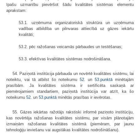
īpašu uzmanību pievēršot šādu kvalitātes sistēmas elementu
aprakstam:
53.1. uzņēmuma organizatoriskā struktūra un uzņēmuma
vadības atbildība un pilnvaras attiecībā uz gāzes iekārtu
kvalitāti;
53.2. pēc ražošanas veicamās pārbaudes un testēšanas;
53.3. efektīvas kvalitātes sistēmas nodrošināšana.
54. Paziņotā institūcija pārbauda un novērtē kvalitātes sistēmu, lai
noteiktu, vai tā atbilst šo noteikumu
52.
un
53.punktā
minētajām
prasībām. Ja kvalitātes sistēma ir sertificēta saskaņā ar
piemērojamiem standartiem, paziņotā institūcija var atzīt, ka šo
noteikumu
52.
un
53.punktā
minētās prasības ir ievērotas.
55. Gāzes iekārtas ražotājs rakstiski informē paziņoto institūciju,
kas novērtēja ražošanas kvalitātes sistēmu, par visām plānotajām
izmaiņām ražošanas kvalitātes sistēmā (piemēram, par jaunu
tehnoloģiju ieviešanu vai augstākas kvalitātes nodrošināšanu).