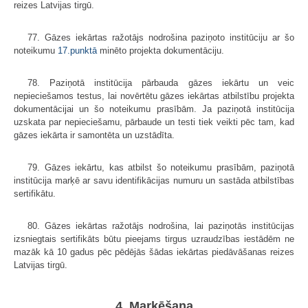
reizes Latvijas tirgū.
77. Gāzes iekārtas ražotājs nodrošina paziņoto institūciju ar šo
noteikumu
17.punktā
minēto projekta dokumentāciju.
78. Paziņotā institūcija pārbauda gāzes iekārtu un veic
nepieciešamos testus, lai novērtētu gāzes iekārtas atbilstību projekta
dokumentācijai un šo noteikumu prasībām. Ja paziņotā institūcija
uzskata par nepieciešamu, pārbaude un testi tiek veikti pēc tam, kad
gāzes iekārta ir samontēta un uzstādīta.
79. Gāzes iekārtu, kas atbilst šo noteikumu prasībām, paziņotā
institūcija marķē ar savu identifikācijas numuru un sastāda atbilstības
sertifikātu.
80. Gāzes iekārtas ražotājs nodrošina, lai paziņotās institūcijas
izsniegtais sertifikāts būtu pieejams tirgus uzraudzības iestādēm ne
mazāk kā 10 gadus pēc pēdējās šādas iekārtas piedāvāšanas reizes
Latvijas tirgū.
4. Marķēšana