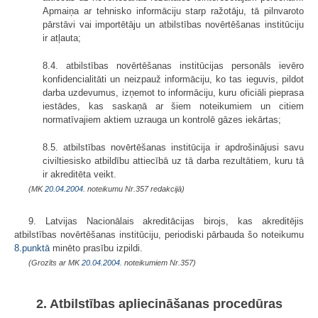
Apmaiņa ar tehnisko informāciju starp ražotāju, tā pilnvaroto
pārstāvi vai importētāju un atbilstības novērtēšanas institūciju
ir atļauta;
8.4. atbilstības novērtēšanas institūcijas personāls ievēro
konfidencialitāti un neizpauž informāciju, ko tas ieguvis, pildot
darba uzdevumus, izņemot to informāciju, kuru oficiāli pieprasa
iestādes, kas saskaņā ar šiem noteikumiem un citiem
normatīvajiem aktiem uzrauga un kontrolē gāzes iekārtas;
8.5. atbilstības novērtēšanas institūcija ir apdrošinājusi savu
civiltiesisko atbildību attiecībā uz tā darba rezultātiem, kuru tā
ir akreditēta veikt.
(MK
20.04.2004.
noteikumu Nr.357 redakcijā)
9. Latvijas Nacionālais akreditācijas birojs, kas akreditējis
atbilstības novērtēšanas institūciju, periodiski pārbauda šo noteikumu
8.punktā
minēto prasību izpildi.
(Grozīts ar MK
20.04.2004.
noteikumiem Nr.357)
2. Atbilstības apliecināšanas procedūras