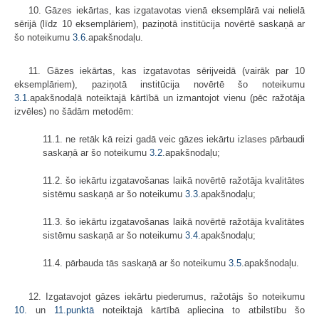
10. Gāzes iekārtas, kas izgatavotas vienā eksemplārā vai nelielā
sērijā (līdz 10 eksemplāriem), paziņotā institūcija novērtē saskaņā ar
šo noteikumu
3.6
.apakšnodaļu.
11. Gāzes iekārtas, kas izgatavotas sērijveidā (vairāk par 10
eksemplāriem), paziņotā institūcija novērtē šo noteikumu
3.1
.apakšnodaļā noteiktajā kārtībā un izmantojot vienu (pēc ražotāja
izvēles) no šādām metodēm:
11.1. ne retāk kā reizi gadā veic gāzes iekārtu izlases pārbaudi
saskaņā ar šo noteikumu
3.2
.apakšnodaļu;
11.2. šo iekārtu izgatavošanas laikā novērtē ražotāja kvalitātes
sistēmu saskaņā ar šo noteikumu
3.3
.apakšnodaļu;
11.3. šo iekārtu izgatavošanas laikā novērtē ražotāja kvalitātes
sistēmu saskaņā ar šo noteikumu
3.4
.apakšnodaļu;
11.4. pārbauda tās saskaņā ar šo noteikumu
3.5
.apakšnodaļu.
12. Izgatavojot gāzes iekārtu piederumus, ražotājs šo noteikumu
10.
un
11.punktā
noteiktajā kārtībā apliecina to atbilstību šo