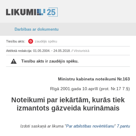
Darbības ar dokumentu
Tiesību akts:
zaudējis spēku
Attēlotā redakcija: 01.05.2004. - 24.05.2018. /
Vēsturiskā
Tiesību akts ir zaudējis spēku.
Ministru kabineta noteikumi Nr.163
Rīgā 2001.gada 10.aprīlī (prot. Nr.17 7.§)
Noteikumi par iekārtām, kurās tiek
izmantots gāzveida kurināmais
Izdoti saskaņā ar likuma "
Par atbilstības novērtēšanu
"
7.pantu