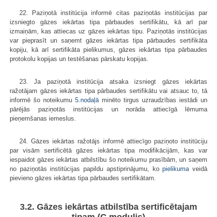
22. Paziņotā institūcija informē citas paziņotās institūcijas par
izsniegto gāzes iekārtas tipa pārbaudes sertifikātu, kā arī par
izmaiņām, kas attiecas uz gāzes iekārtas tipu. Paziņotās institūcijas
var pieprasīt un saņemt gāzes iekārtas tipa pārbaudes sertifikāta
kopiju, kā arī sertifikāta pielikumus, gāzes iekārtas tipa pārbaudes
protokolu kopijas un testēšanas pārskatu kopijas.
23. Ja paziņotā institūcija atsaka izsniegt gāzes iekārtas
ražotājam gāzes iekārtas tipa pārbaudes sertifikātu vai atsauc to, tā
informē šo noteikumu
5.nodaļā
minēto tirgus uzraudzības iestādi un
pārējās paziņotās institūcijas un norāda attiecīgā lēmuma
pieņemšanas iemeslus.
24. Gāzes iekārtas ražotājs informē attiecīgo paziņoto institūciju
par visām sertificētā gāzes iekārtas tipa modifikācijām, kas var
iespaidot gāzes iekārtas atbilstību šo noteikumu prasībām, un saņem
no paziņotās institūcijas papildu apstiprinājumu, ko
pielikuma
veidā
pievieno gāzes iekārtas tipa pārbaudes sertifikātam.
3.2. Gāzes iekārtas atbilstība sertificētajam