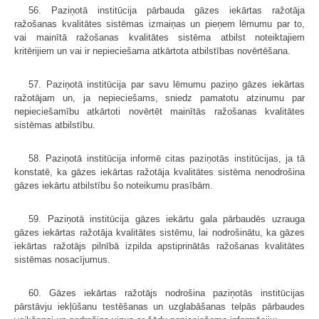
56. Paziņotā institūcija pārbauda gāzes iekārtas ražotāja
ražošanas kvalitātes sistēmas izmaiņas un pieņem lēmumu par to,
vai mainītā ražošanas kvalitātes sistēma atbilst noteiktajiem
kritērijiem un vai ir nepieciešama atkārtota atbilstības novērtēšana.
57. Paziņotā institūcija par savu lēmumu paziņo gāzes iekārtas
ražotājam un, ja nepieciešams, sniedz pamatotu atzinumu par
nepieciešamību atkārtoti novērtēt mainītās ražošanas kvalitātes
sistēmas atbilstību.
58. Paziņotā institūcija informē citas paziņotās institūcijas, ja tā
konstatē, ka gāzes iekārtas ražotāja kvalitātes sistēma nenodrošina
gāzes iekārtu atbilstību šo noteikumu prasībām.
59. Paziņotā institūcija gāzes iekārtu gala pārbaudēs uzrauga
gāzes iekārtas ražotāja kvalitātes sistēmu, lai nodrošinātu, ka gāzes
iekārtas ražotājs pilnībā izpilda apstiprinātās ražošanas kvalitātes
sistēmas nosacījumus.
60. Gāzes iekārtas ražotājs nodrošina paziņotās institūcijas
pārstāvju iekļūšanu testēšanas un uzglabāšanas telpās pārbaudes