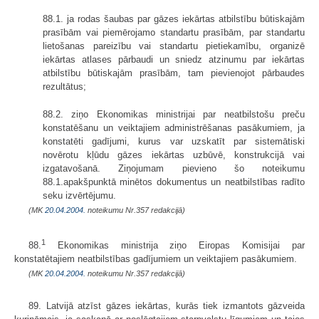
88.1. ja rodas šaubas par gāzes iekārtas atbilstību būtiskajām
prasībām vai piemērojamo standartu prasībām, par standartu
lietošanas pareizību vai standartu pietiekamību, organizē
iekārtas atlases pārbaudi un sniedz atzinumu par iekārtas
atbilstību būtiskajām prasībām, tam pievienojot pārbaudes
rezultātus;
88.2. ziņo Ekonomikas ministrijai par neatbilstošu preču
konstatēšanu un veiktajiem administrēšanas pasākumiem, ja
konstatēti gadījumi, kurus var uzskatīt par sistemātiski
novērotu kļūdu gāzes iekārtas uzbūvē, konstrukcijā vai
izgatavošanā. Ziņojumam pievieno šo noteikumu
88.1.apakšpunktā minētos dokumentus un neatbilstības radīto
seku izvērtējumu.
(MK
20.04.2004.
noteikumu Nr.357 redakcijā)
1
88.
Ekonomikas ministrija ziņo Eiropas Komisijai par
konstatētajiem neatbilstības gadījumiem un veiktajiem pasākumiem.
(MK
20.04.2004.
noteikumu Nr.357 redakcijā)
89. Latvijā atzīst gāzes iekārtas, kurās tiek izmantots gāzveida