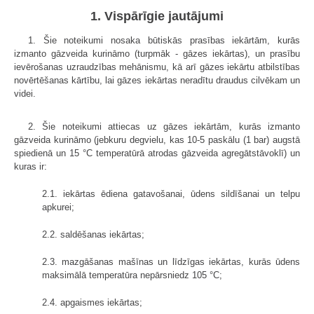
1. Vispārīgie jautājumi
1. Šie noteikumi nosaka būtiskās prasības iekārtām, kurās
izmanto gāzveida kurināmo (turpmāk - gāzes iekārtas), un prasību
ievērošanas uzraudzības mehānismu, kā arī gāzes iekārtu atbilstības
novērtēšanas kārtību, lai gāzes iekārtas neradītu draudus cilvēkam un
videi.
2. Šie noteikumi attiecas uz gāzes iekārtām, kurās izmanto
gāzveida kurināmo (jebkuru degvielu, kas 10-5 paskālu (1 bar) augstā
spiedienā un 15 °C temperatūrā atrodas gāzveida agregātstāvoklī) un
kuras ir:
2.1. iekārtas ēdiena gatavošanai, ūdens sildīšanai un telpu
apkurei;
2.2. saldēšanas iekārtas;
2.3. mazgāšanas mašīnas un līdzīgas iekārtas, kurās ūdens
maksimālā temperatūra nepārsniedz 105 °C;
2.4. apgaismes iekārtas;