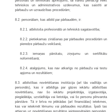
personāls un tehniskais aprīkojums, lai varētu pienācīgi veikt
tehniskos un administratīvos uzdevumus, kas saistīti ar
pārbaužu un uzraudzības procedūrām;
8.2. personālam, kas atbild par pārbaudēm, ir:
8.2.1. atbilstoša profesionālā un tehniskā sagatavotība;
8.2.2. pietiekamas zināšanas par pārbaudes procedūrām un
pieredze pārbaužu veikšanā;
8.2.3. iemaņas pārskatu, ziņojumu un sertifikātu
noformēšanā;
8.2.4. atalgojums, kas nav atkarīgs no pārbaužu vai testu
apjoma un rezultātiem;
8.3. atbilstības novērtēšanas institūcija (arī tās vadītājs un
personāls), kas ir atbildīga par gāzes iekārtu atbilstības
novērtēšanu, nav šo iekārtu projektētāja, izgatavotāja,
piegādātāja, uzstādītāja vai lietotāja, vai šo personu pilnvarota
pārstāve. Tā ir brīva no jebkādas (arī finansiālas) ietekmes,
kas var ietekmēt lēmumu vai pārbaudes rezultātus. Īpaši tas
attiecas uz novērtēšanas rezultātos ieinteresētajām personām.