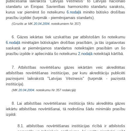
publicēšanai laikrakstā "Latvijas Vēstnesis" to Latvijas nacionālo
standartu un Eiropas Savienības harmonizēto standartu sarakstu,
kurus var piemērot šo noteikumu
6.nodaļā
minēto būtisko drošības
prasību izpildei (turpmāk - piemērojamais standarts).
(Grozīts ar MK
20.04.2004.
noteikumiem Nr.357)
6. Gāzes iekārtas tiek uzskatītas par atbilstošām šo noteikumu
6.nodaļā
minētajām būtiskajām drošības prasībām, ja tās izgatavotas
saskaņā ar piemērojamos standartos noteiktajām prasībām un šo
prasību izpilde ir apliecināta šo noteikumu
2.nodaļā
noteiktajā kārtībā.
7. Atbilstības novērtēšanu gāzes iekārtām veic akreditētas
atbilstības novērtēšanas institūcijas, par kuru akreditāciju publicēti
paziņojumi laikrakstā "Latvijas Vēstnesis" (turpmāk - paziņotā
institūcija).
(MK
20.04.2004.
noteikumu Nr.357 redakcijā)
8. Lai atbilstības novērtēšanas institūcija tiktu akreditēta gāzes
iekārtu atbilstības novērtēšanai, tā nodrošina šādu minimālo prasību
izpildi:
8.1. atbilstības novērtēšanas institūcijas rīcībā ir atbilstošs