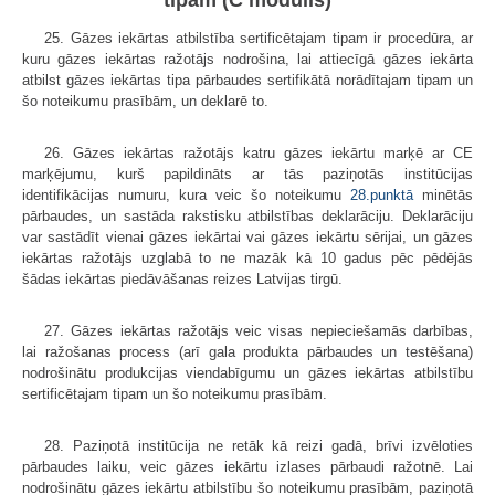
tipam (C modulis)
25. Gāzes iekārtas atbilstība sertificētajam tipam ir procedūra, ar
kuru gāzes iekārtas ražotājs nodrošina, lai attiecīgā gāzes iekārta
atbilst gāzes iekārtas tipa pārbaudes sertifikātā norādītajam tipam un
šo noteikumu prasībām, un deklarē to.
26. Gāzes iekārtas ražotājs katru gāzes iekārtu marķē ar CE
marķējumu, kurš papildināts ar tās paziņotās institūcijas
identifikācijas numuru, kura veic šo noteikumu
28.punktā
minētās
pārbaudes, un sastāda rakstisku atbilstības deklarāciju. Deklarāciju
var sastādīt vienai gāzes iekārtai vai gāzes iekārtu sērijai, un gāzes
iekārtas ražotājs uzglabā to ne mazāk kā 10 gadus pēc pēdējās
šādas iekārtas piedāvāšanas reizes Latvijas tirgū.
27. Gāzes iekārtas ražotājs veic visas nepieciešamās darbības,
lai ražošanas process (arī gala produkta pārbaudes un testēšana)
nodrošinātu produkcijas viendabīgumu un gāzes iekārtas atbilstību
sertificētajam tipam un šo noteikumu prasībām.
28. Paziņotā institūcija ne retāk kā reizi gadā, brīvi izvēloties
pārbaudes laiku, veic gāzes iekārtu izlases pārbaudi ražotnē. Lai
nodrošinātu gāzes iekārtu atbilstību šo noteikumu prasībām, paziņotā