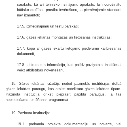
saraksts, kā arī tehnisko risinājumu apraksts, lai nodrošinātu
būtisko drošības prasību ievērošanu, ja piemērojamie standarti
nav izmantoti;
17.5. izmēģinājumu un testu pārskati;
17.6. gāzes iekārtas montāžas un lietošanas instrukcijas;
17.7. kopā ar gāzes iekārtu lietojamo piederumu kalibrēšanas
dokumenti;
17.8. jebkura cita informācija, kas palīdz paziņotajai institūcijai
veikt atbilstības novērtēšanu.
18. Gāzes iekārtas ražotājs nodod paziņotās institūcijas rīcībā
gāzes iekārtas paraugu, kas atbilst noteiktam gāzes iekārtas tipam.
Paziņotā institūcija drīkst pieprasīt papildu paraugus, ja tas
nepieciešams testēšanas programmai.
19. Paziņotā institūcija:
19.1. pārbauda projekta dokumentāciju un novērtē, vai