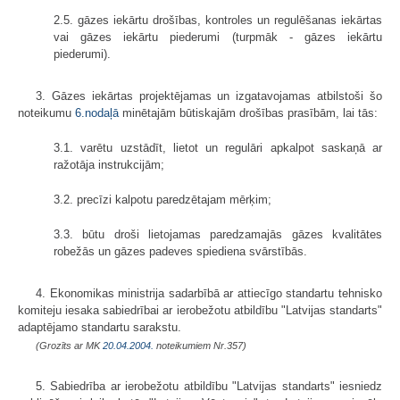
2.5. gāzes iekārtu drošības, kontroles un regulēšanas iekārtas
vai gāzes iekārtu piederumi (turpmāk - gāzes iekārtu
piederumi).
3. Gāzes iekārtas projektējamas un izgatavojamas atbilstoši šo
noteikumu
6.nodaļā
minētajām būtiskajām drošības prasībām, lai tās:
3.1. varētu uzstādīt, lietot un regulāri apkalpot saskaņā ar
ražotāja instrukcijām;
3.2. precīzi kalpotu paredzētajam mērķim;
3.3. būtu droši lietojamas paredzamajās gāzes kvalitātes
robežās un gāzes padeves spiediena svārstībās.
4. Ekonomikas ministrija sadarbībā ar attiecīgo standartu tehnisko
komiteju iesaka sabiedrībai ar ierobežotu atbildību "Latvijas standarts"
adaptējamo standartu sarakstu.
(Grozīts ar MK
20.04.2004.
noteikumiem Nr.357)
5. Sabiedrība ar ierobežotu atbildību "Latvijas standarts" iesniedz