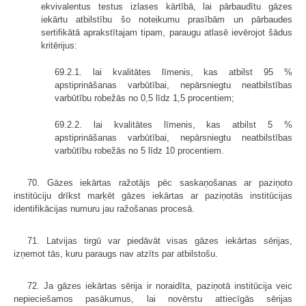
ekvivalentus testus izlases kārtībā, lai pārbaudītu gāzes
iekārtu atbilstību šo noteikumu prasībām un pārbaudes
sertifikātā aprakstītajam tipam, paraugu atlasē ievērojot šādus
kritērijus:
69.2.1. lai kvalitātes līmenis, kas atbilst 95 %
apstiprināšanas varbūtībai, nepārsniegtu neatbilstības
varbūtību robežās no 0,5 līdz 1,5 procentiem;
69.2.2. lai kvalitātes līmenis, kas atbilst 5 %
apstiprināšanas varbūtībai, nepārsniegtu neatbilstības
varbūtību robežās no 5 līdz 10 procentiem.
70. Gāzes iekārtas ražotājs pēc saskaņošanas ar paziņoto
institūciju drīkst marķēt gāzes iekārtas ar paziņotās institūcijas
identifikācijas numuru jau ražošanas procesā.
71. Latvijas tirgū var piedāvāt visas gāzes iekārtas sērijas,
izņemot tās, kuru paraugs nav atzīts par atbilstošu.
72. Ja gāzes iekārtas sērija ir noraidīta, paziņotā institūcija veic
nepieciešamos pasākumus, lai novērstu attiecīgās sērijas