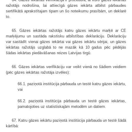
ražotājs nodrošina, lai attiecīgā gāzes iekārta atbilst pārbaudes
sertifikātā aprakstītajam tipam un šo noteikumu prasībām, un deklarē
to.
65. Gāzes iekārtas ražotājs katru gāzes iekārtu marķē ar CE
marķējumu un sastāda rakstisku atbilstības deklarāciju. Deklarāciju
var sastādīt vienai gāzes iekārtai vai gāzes iekārtu sērijai, un gāzes
iekārtas ražotājs uzglabā to ne mazāk kā 10 gadus pēc pēdējās
šādas iekārtas piedāvāšanas reizes Latvijas tirgū.
66. Gāzes iekārtas verifikāciju var veikt vienā no šādiem veidiem
(pēc gāzes iekārtas ražotāja izvēles):
66.1. paziņotā institūcija pārbauda un testē katru gāzes iekārtu,
vai
66.2. paziņotā institūcija pārbauda un testē gāzes iekārtas,
pamatojoties uz statistiskajām metodēm un datiem.
67. Katru gāzes iekārtu paziņotā institūcija pārbauda un testē šādā
kārtībā: