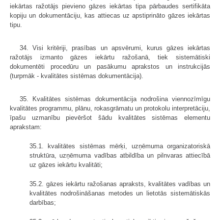
iekārtas ražotājs pievieno gāzes iekārtas tipa pārbaudes sertifikāta
kopiju un dokumentāciju, kas attiecas uz apstiprināto gāzes iekārtas
tipu.
34. Visi kritēriji, prasības un apsvērumi, kurus gāzes iekārtas
ražotājs izmanto gāzes iekārtu ražošanā, tiek sistemātiski
dokumentēti procedūru un pasākumu aprakstos un instrukcijās
(turpmāk - kvalitātes sistēmas dokumentācija).
35. Kvalitātes sistēmas dokumentācija nodrošina viennozīmīgu
kvalitātes programmu, plānu, rokasgrāmatu un protokolu interpretāciju,
īpašu uzmanību pievēršot šādu kvalitātes sistēmas elementu
aprakstam:
35.1. kvalitātes sistēmas mērķi, uzņēmuma organizatoriskā
struktūra, uzņēmuma vadības atbildība un pilnvaras attiecībā
uz gāzes iekārtu kvalitāti;
35.2. gāzes iekārtu ražošanas apraksts, kvalitātes vadības un
kvalitātes nodrošināšanas metodes un lietotās sistemātiskās
darbības;