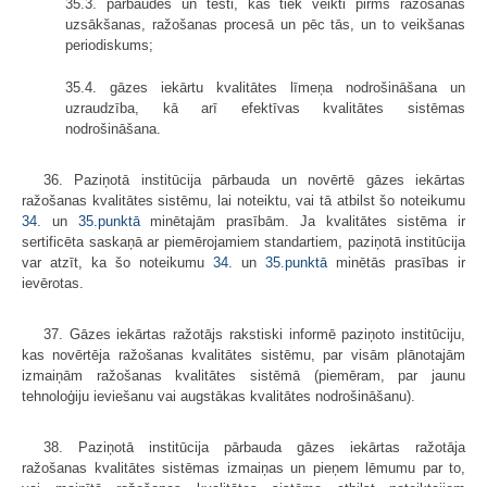
35.3. pārbaudes un testi, kas tiek veikti pirms ražošanas
uzsākšanas, ražošanas procesā un pēc tās, un to veikšanas
periodiskums;
35.4. gāzes iekārtu kvalitātes līmeņa nodrošināšana un
uzraudzība, kā arī efektīvas kvalitātes sistēmas
nodrošināšana.
36. Paziņotā institūcija pārbauda un novērtē gāzes iekārtas
ražošanas kvalitātes sistēmu, lai noteiktu, vai tā atbilst šo noteikumu
34.
un
35.punktā
minētajām prasībām. Ja kvalitātes sistēma ir
sertificēta saskaņā ar piemērojamiem standartiem, paziņotā institūcija
var atzīt, ka šo noteikumu
34.
un
35.punktā
minētās prasības ir
ievērotas.
37. Gāzes iekārtas ražotājs rakstiski informē paziņoto institūciju,
kas novērtēja ražošanas kvalitātes sistēmu, par visām plānotajām
izmaiņām ražošanas kvalitātes sistēmā (piemēram, par jaunu
tehnoloģiju ieviešanu vai augstākas kvalitātes nodrošināšanu).
38. Paziņotā institūcija pārbauda gāzes iekārtas ražotāja
ražošanas kvalitātes sistēmas izmaiņas un pieņem lēmumu par to,