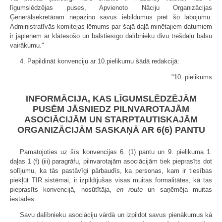
līgumslēdzējas puses, Apvienoto Nāciju Organizācijas
Ģenerālsekretāram nepaziņo savus iebildumus pret šo labojumu.
Administratīvās komitejas lēmums par šajā daļā minētajiem datumiem
ir jāpieņem ar klātesošo un balstiesīgo dalībnieku divu trešdaļu balsu
vairākumu."
4. Papildināt konvenciju ar 10.pielikumu šādā redakcijā:
"10. pielikums
INFORMĀCIJA, KAS LĪGUMSLĒDZĒJĀM
PUSĒM JĀSNIEDZ PILNVAROTAJĀM
ASOCIĀCIJĀM UN STARPTAUTISKAJĀM
ORGANIZĀCIJĀM SASKAŅĀ AR 6(6) PANTU
Pamatojoties uz šīs konvencijas 6. (1) pantu un 9. pielikuma 1.
daļas 1 (f) (iii) paragrāfu, pilnvarotajām asociācijām tiek pieprasīts dot
solījumu, ka tās pastāvīgi pārbaudīs, ka personas, kam ir tiesības
piekļūt TIR sistēmai, ir izpildījušas visas muitas formalitātes, kā tas
pieprasīts konvencijā, nosūtītāja,
en route
un saņēmēja muitas
iestādēs.
Savu dalībnieku asociāciju vārdā un izpildot savus pienākumus kā