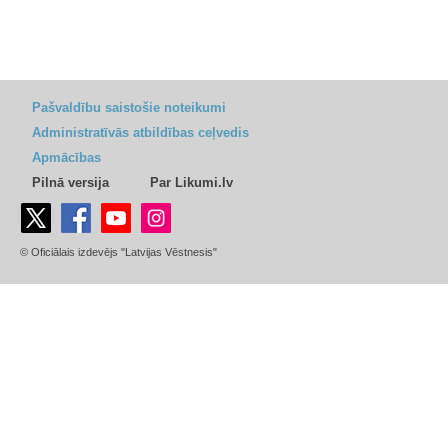
Pašvaldību saistošie noteikumi
Administratīvās atbildības ceļvedis
Apmācības
Pilnā versija
Par Likumi.lv
© Oficiālais izdevējs "Latvijas Vēstnesis"