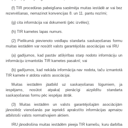
(f) TIR procedūras pabeigšana saņēmēja muitas iestādē ar vai bez
rezervēšanas, nemazinot konvencijas 8. un 11. pantu nozīmi;
(g) cita informācija vai dokumenti (pēc izvēles);
(h) TIR karnetes lapas numurs.
(2) Pielikumā pievienoto veidlapu standarta saskaņošanas formu
muitas iestādēm var nosūtīt valsts garantējošās asociācijas vai IRU
(a) gadījumos, kad pastāv atšķirības starp nodoto informāciju un
informāciju izmantotās TIR karnetes pasaknī; vai
(b) gadījumos, kad nekāda informācija nav nodota, taču izmantotā
TIR karnete ir atdota valsts asociācijai.
Muitas iestādēm jāatbild uz saskaņošanas lūgumiem, ja
iespējams, nosūtot atpakaļ pienācīgi aizpildītu standarta
saskaņošanas formu pēc iespējas ātrāk.
(3) Muitas iestādēm un valsts garantējošajām asociācijām
jānoslēdz vienošanās par iepriekš aprakstīto informācijas apmaiņu
atbilstoši valsts normatīvajiem aktiem.
IRU jānodrošina muitas iestādēm pieeja TIR karnešu, kuru darbība