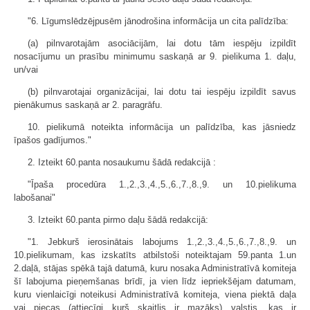
"6. Līgumslēdzējpusēm jānodrošina informācija un cita palīdzība:
(a) pilnvarotajām asociācijām, lai dotu tām iespēju izpildīt
nosacījumu un prasību minimumu saskaņā ar 9. pielikuma 1. daļu,
un/vai
(b) pilnvarotajai organizācijai, lai dotu tai iespēju izpildīt savus
pienākumus saskaņā ar 2. paragrāfu.
10. pielikumā noteikta informācija un palīdzība, kas jāsniedz
īpašos gadījumos."
2. Izteikt 60.panta nosaukumu šādā redakcijā :
"Īpaša procedūra 1.,2.,3.,4.,5.,6.,7.,8.,9. un 10.pielikuma
labošanai"
3. Izteikt 60.panta pirmo daļu šādā redakcijā:
"1. Jebkurš ierosinātais labojums 1.,2.,3.,4.,5.,6.,7.,8.,9. un
10.pielikumam, kas izskatīts atbilstoši noteiktajam 59.panta 1.un
2.daļā, stājas spēkā tajā datumā, kuru nosaka Administratīvā komiteja
šī labojuma pieņemšanas brīdī, ja vien līdz iepriekšējam datumam,
kuru vienlaicīgi noteikusi Administratīvā komiteja, viena piektā daļa
vai piecas (attiecīgi kurš skaitlis ir mazāks) valstis, kas ir