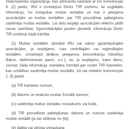
starp-tautiska organizācija, kas pilnvarota saskaņā ar šīs konvencijas
6. (2) pantu, IRU ir izveidojusi Drošs TIR sistēmu, lai uzglabātu
informāciju, ko sniegušas muitas iestādes un kas ir pieejama
asociācijām un muitas iestādēm, par TIR procedūras pabeigšanu
saņēmēja muitas iestādēs. Lai dotu iespēju asociācijām efektīvi pildīt
savas saistības, līgumslēdzējām pusēm jāsniedz informācija Drošs
TIR sistēmai šādā kārtībā:
(1) Muitas iestādēm jānodod IRU vai valsts garantējošajām
asociācijām, ja iespējams, caur centrālajām vai reģionālajām
iestādēm, izmantojot ātrākos pieejamos komunikāciju līdzekļus
(fakss, elektroniskais pasts, u.c.), un, ja iespējams, katru dienu,
vismaz šāda informācija standarta formātā par visām TIR karnetēm,
kas uzrādītas saņēmēja muitas iestādēs, kā tas noteikts konvencijas
1. (l) pantā:
(a) TIR karnetes numurs;
(b) datums un ieraksta muitas žurnālā numurs;
(c) saņēmēja muitas iestādes nosaukums vai kods;
(d) TIR procedūras pabeigšanas datums un numurs saņēmēja
muitas iestādē (ja tas atšķiras no (b));
(e) daļēja vai pilnīga izkraušana;