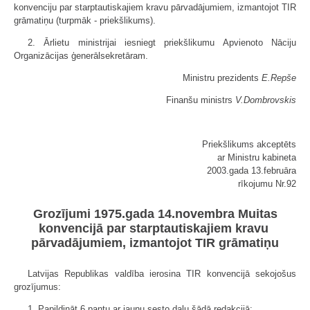
konvenciju par starptautiskajiem kravu pārvadājumiem, izmantojot TIR
grāmatiņu (turpmāk - priekšlikums).
2. Ārlietu ministrijai iesniegt priekšlikumu Apvienoto Nāciju
Organizācijas ģenerālsekretāram.
Ministru prezidents
E.Repše
Finanšu ministrs
V.Dombrovskis
Priekšlikums akceptēts
ar Ministru kabineta
2003.gada 13.februāra
rīkojumu Nr.92
Grozījumi 1975.gada 14.novembra Muitas
konvencijā par starptautiskajiem kravu
pārvadājumiem, izmantojot TIR grāmatiņu
Latvijas Republikas valdība ierosina TIR konvencijā sekojošus
grozījumus:
1. Papildināt 6.pantu ar jaunu sesto daļu šādā redakcijā: