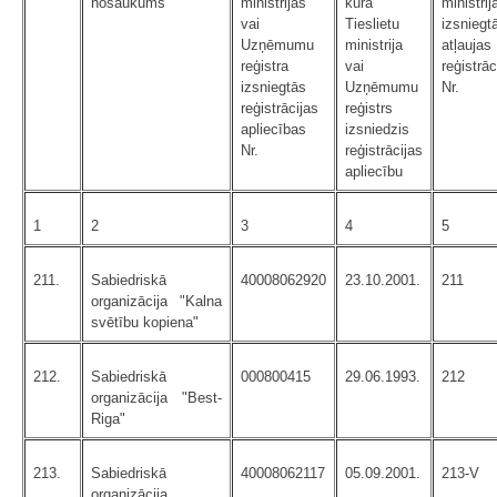
nosaukums
ministrijas
kurā
ministrij
vai
Tieslietu
izsniegt
Uzņēmumu
ministrija
atļaujas
reģistra
vai
reģistrāc
izsniegtās
Uzņēmumu
Nr.
reģistrācijas
reģistrs
apliecības
izsniedzis
Nr.
reģistrācijas
apliecību
1
2
3
4
5
211.
Sabiedriskā
40008062920
23.10.2001.
211
organizācija "Kalna
svētību kopiena"
212.
Sabiedriskā
000800415
29.06.1993.
212
organizācija "Best-
Riga"
213.
Sabiedriskā
40008062117
05.09.2001.
213-V
organizācija