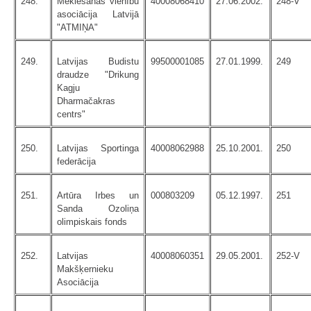
248.
Meklēšanas vienību
40008068410
27.06.2002.
248-V
asociācija Latvijā
"ATMIŅA"
249.
Latvijas Budistu
99500001085
27.01.1999.
249
draudze "Drikung
Kagju
Dharmačakras
centrs"
250.
Latvijas Sportinga
40008062988
25.10.2001.
250
federācija
251.
Artūra Irbes un
000803209
05.12.1997.
251
Sanda Ozoliņa
olimpiskais fonds
252.
Latvijas
40008060351
29.05.2001.
252-V
Makšķernieku
Asociācija