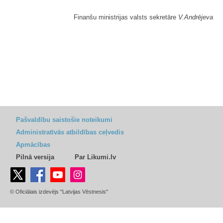
Finanšu ministrijas valsts sekretāre
V.Andrējeva
Pašvaldību saistošie noteikumi
Administratīvās atbildības ceļvedis
Apmācības
Pilnā versija
Par Likumi.lv
© Oficiālais izdevējs "Latvijas Vēstnesis"