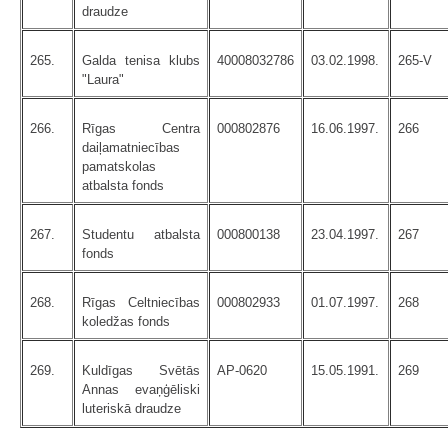
draudze
265.
Galda tenisa klubs
40008032786
03.02.1998.
265-V
"Laura"
266.
Rīgas Centra
000802876
16.06.1997.
266
daiļamatniecības
pamatskolas
atbalsta fonds
267.
Studentu atbalsta
000800138
23.04.1997.
267
fonds
268.
Rīgas Celtniecības
000802933
01.07.1997.
268
koledžas fonds
269.
Kuldīgas Svētās
AP-0620
15.05.1991.
269
Annas evaņģēliski
luteriskā draudze