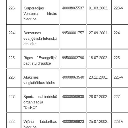
223.
Korporācijas
40008065537
01.03.2002.
223-V
Ventonia filistru
biedrība
224.
Bērzaunes
99500001757
27.09.2001.
224
evaņģēliski luteriskā
draudze
225.
Rīgas "Evaņģēlija"
99500002790
18.07.2002.
225
baptistu draudze
226.
Alūksnes
40008063540
23.11.2001.
226-V
vieglatlētikas klubs
227.
Sporta sabiedriskā
40008068938
26.07.2002.
227
organizācija
"DEPO"
228.
Viļānu labdarības
40008068923
25.07.2002.
228-V
biedrība