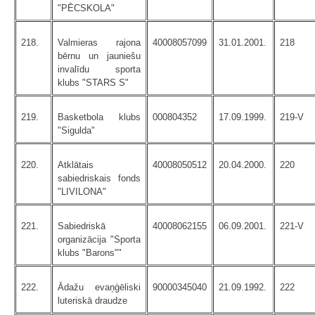
"PĒCSKOLA"
218.
Valmieras rajona
40008057099
31.01.2001.
218
bērnu un jauniešu
invalīdu sporta
klubs "STARS S"
219.
Basketbola klubs
000804352
17.09.1999.
219-V
"Sigulda"
220.
Atklātais
40008050512
20.04.2000.
220
sabiedriskais fonds
"LIVILONA"
221.
Sabiedriskā
40008062155
06.09.2001.
221-V
organizācija "Sporta
klubs "Barons""
222.
Ādažu evaņģēliski
90000345040
21.09.1992.
222
luteriskā draudze