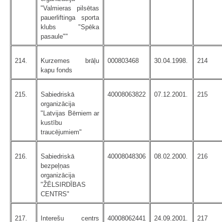
"Valmieras pilsētas
pauerliftinga sporta
klubs "Spēka
pasaule""
214.
Kurzemes brāļu
000803468
30.04.1998.
214
kapu fonds
215.
Sabiedriskā
40008063822
07.12.2001.
215
organizācija
"Latvijas Bērniem ar
kustību
traucējumiem"
216.
Sabiedriskā
40008048306
08.02.2000.
216
bezpeļņas
organizācija
"ŽĒLSIRDĪBAS
CENTRS"
217.
Interešu centrs
40008062441
24.09.2001.
217