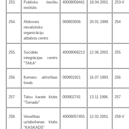
253.
Publisko tiesību
40008059441
18.04.2001.
253-V
institūts
254.
Alūksnes
000803936
20.01.1999.
254
nevalstisko
organizāciju
atbalsta centrs
255.
Sociālās
40008068213
12.06.2002.
255
integrācijas centrs
"TAKA"
256.
Ķemeru attīstības
000801921
16.07.1993.
256
fonds
257.
Talsu karate klubs
000802741
13.11.1996.
257
"Tornado"
258.
Veselības
40008057455
12.02.2001.
258-V
uzlabošanas klubs
"KASKADS"