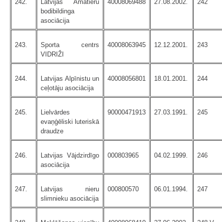
242.
Latvijas Amatieru
40008069488
27.08.2002.
242
bodibildinga
asociācija
243.
Sporta centrs
40008063945
12.12.2001.
243
VIDRIŽI
244.
Latvijas Alpīnistu un
40008056801
18.01.2001.
244
ceļotāju asociācija
245.
Lielvārdes
90000471913
27.03.1991.
245
evaņģēliski luteriskā
draudze
246.
Latvijas Vājdzirdīgo
000803965
04.02.1999.
246
asociācija
247.
Latvijas nieru
000800570
06.01.1994.
247
slimnieku asociācija