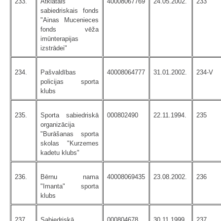
233.
Atklātais
40008067769
24.05.2002.
233
sabiedriskais fonds
"Ainas Mucenieces
fonds vēža
imūnterapijas
izstrādei"
234.
Pašvaldības
40008064777
31.01.2002.
234-V
policijas sporta
klubs
235.
Sporta sabiedriskā
000802490
22.11.1994.
235
organizācija
"Burāšanas sporta
skolas "Kurzemes
kadetu klubs"
236.
Bērnu nama
40008069435
23.08.2002.
236
"Imanta" sporta
klubs
237.
Sabiedriskā
000804678
30.11.1999.
237