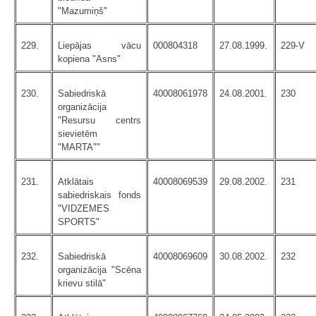
"Mazumiņš"
229.
Liepājas vācu
000804318
27.08.1999.
229-V
kopiena "Asns"
230.
Sabiedriskā
40008061978
24.08.2001.
230
organizācija
"Resursu centrs
sievietēm
"MARTA""
231.
Atklātais
40008069539
29.08.2002.
231
sabiedriskais fonds
"VIDZEMES
SPORTS"
232.
Sabiedriskā
40008069609
30.08.2002.
232
organizācija "Scēna
krievu stilā"