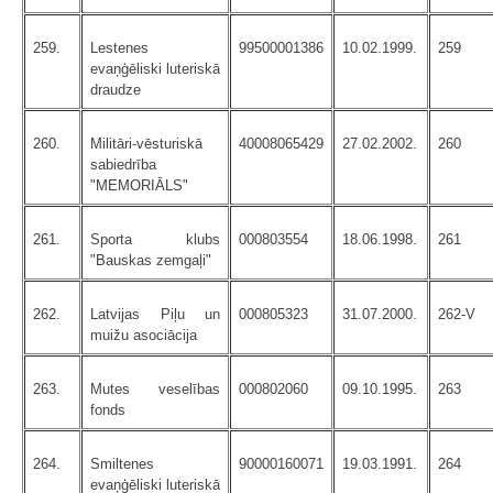
259.
Lestenes
99500001386
10.02.1999.
259
evaņģēliski luteriskā
draudze
260.
Militāri-vēsturiskā
40008065429
27.02.2002.
260
sabiedrība
"MEMORIĀLS"
261.
Sporta klubs
000803554
18.06.1998.
261
"Bauskas zemgaļi"
262.
Latvijas Piļu un
000805323
31.07.2000.
262-V
muižu asociācija
263.
Mutes veselības
000802060
09.10.1995.
263
fonds
264.
Smiltenes
90000160071
19.03.1991.
264
evaņģēliski luteriskā