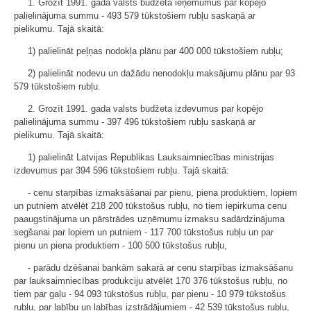
1. Grozīt 1991. gada valsts budžeta ieņēmumus par kopējo
palielinājuma summu - 493 579 tūkstošiem rubļu saskaņā ar
pielikumu. Tajā skaitā:
1) palielināt peļņas nodokļa plānu par 400 000 tūkstošiem rubļu;
2) palielināt nodevu un dažādu nenodokļu maksājumu plānu par 93
579 tūkstošiem rubļu.
2. Grozīt 1991. gada valsts budžeta izdevumus par kopējo
palielinājuma summu - 397 496 tūkstošiem rubļu saskaņā ar
pielikumu. Tajā skaitā:
1) palielināt Latvijas Republikas Lauksaimniecības ministrijas
izdevumus par 394 596 tūkstošiem rubļu. Tajā skaitā:
- cenu starpības izmaksāšanai par pienu, piena produktiem, lopiem
un putniem atvēlēt 218 200 tūkstošus rubļu, no tiem iepirkuma cenu
paaugstinājuma un pārstrādes uzņēmumu izmaksu sadārdzinājuma
segšanai par lopiem un putniem - 117 700 tūkstošus rubļu un par
pienu un piena produktiem - 100 500 tūkstošus rubļu,
- parādu dzēšanai bankām sakarā ar cenu starpības izmaksāšanu
par lauksaimniecības produkciju atvēlēt 170 376 tūkstošus rubļu, no
tiem par gaļu - 94 093 tūkstošus rubļu, par pienu - 10 979 tūkstošus
rubļu, par labību un labības izstrādājumiem - 42 539 tūkstošus rubļu,