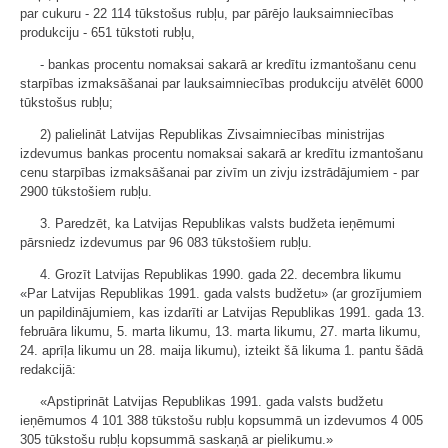
par cukuru - 22 114 tūkstošus rubļu, par pārējo lauksaimniecības
produkciju - 651 tūkstoti rubļu,
- bankas procentu nomaksai sakarā ar kredītu izmantošanu cenu
starpības izmaksāšanai par lauksaimniecības produkciju atvēlēt 6000
tūkstošus rubļu;
2) palielināt Latvijas Republikas Zivsaimniecības ministrijas
izdevumus bankas procentu nomaksai sakarā ar kredītu izmantošanu
cenu starpības izmaksāšanai par zivīm un zivju izstrādājumiem - par
2900 tūkstošiem rubļu.
3. Paredzēt, ka Latvijas Republikas valsts budžeta ieņēmumi
pārsniedz izdevumus par 96 083 tūkstošiem rubļu.
4. Grozīt Latvijas Republikas 1990. gada 22. decembra likumu
«Par Latvijas Republikas 1991. gada valsts budžetu» (ar grozījumiem
un papildinājumiem, kas izdarīti ar Latvijas Republikas 1991. gada 13.
februāra likumu, 5. marta likumu, 13. marta likumu, 27. marta likumu,
24. aprīļa likumu un 28. maija likumu), izteikt šā likuma 1. pantu šādā
redakcijā:
«Apstiprināt Latvijas Republikas 1991. gada valsts budžetu
ieņēmumos 4 101 388 tūkstošu rubļu kopsummā un izdevumos 4 005
305 tūkstošu rubļu kopsummā saskaņā ar pielikumu.»