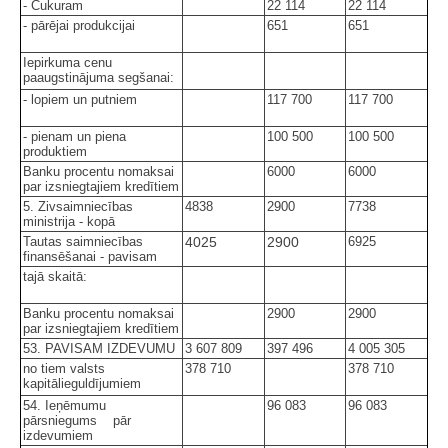
- Cukuram
22 114
22 114
- pārējai produkcijai
651
651
Iepirkuma cenu
paaugstinājuma segšanai:
- lopiem un putniem
117 700
117 700
- pienam un piena
100 500
100 500
produktiem
Banku procentu nomaksai
6000
6000
par izsniegtajiem kredītiem
5. Zivsaimniecības
4838
2900
7738
ministrija - kopā
Tautas saimniecības
4025
2900
6925
finansēšanai - pavisam
tajā skaitā:
Banku procentu nomaksai
2900
2900
par izsniegtajiem kredītiem
53. PAVISAM IZDEVUMU
3 607 809
397 496
4 005 305
no tiem valsts
378 710
378 710
kapitālieguldījumiem
54. Ieņēmumu
96 083
96 083
pārsniegums pār
izdevumiem