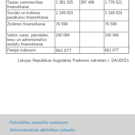
Tautas saimniecības
1 381 025
397 496
1 778 521
finansēšanai
Sociālo un kultūras
1 249 024
1 249 024
pasākumu finansēšanai
Zinātnes finansēšanai
76 599
76 599
Valsts varas, pārvaldes,
240 084
240 084
tiesu un administratīvo
iestāžu finansēšanai
Pārējie izdevumi
661 077
661 077
Latvijas Republikas Augstākās Padomes sekretārs I. DAUDIŠS
Pašvaldību saistošie noteikumi
Administratīvās atbildības ceļvedis