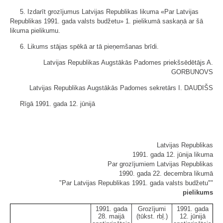
5. Izdarīt grozījumus Latvijas Republikas likuma «Par Latvijas
Republikas 1991. gada valsts budžetu» 1. pielikumā saskaņā ar šā
likuma pielikumu.
6. Likums stājas spēkā ar tā pieņemšanas brīdi.
Latvijas Republikas Augstākās Padomes priekšsēdētājs A.
GORBUNOVS
Latvijas Republikas Augstākās Padomes sekretārs I. DAUDIŠS
Rīgā 1991. gada 12. jūnijā
Latvijas Republikas
1991. gada 12. jūnija likuma
Par grozījumiem Latvijas Republikas
1990. gada 22. decembra likumā
"Par Latvijas Republikas 1991. gada valsts budžetu""
pielikums
1991. gada
Grozījumi
1991. gada
28. maijā
(tūkst. rbļ.)
12. jūnijā