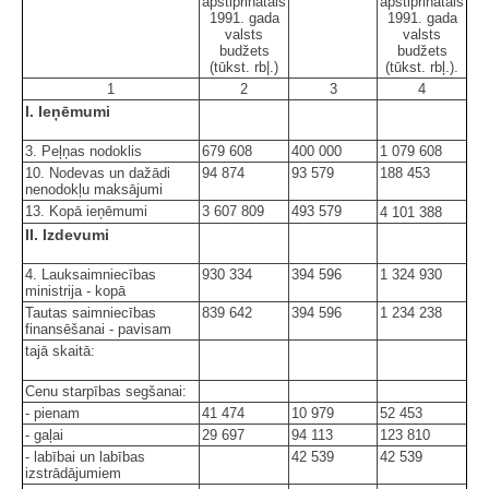
apstiprinātais
apstiprinātais
1991. gada
1991. gada
valsts
valsts
budžets
budžets
(tūkst. rb|.)
(tūkst. rbļ.).
1
2
3
4
I. Ieņēmumi
3. Peļņas nodoklis
679 608
400 000
1 079 608
10. Nodevas un dažādi
94 874
93 579
188 453
nenodokļu maksājumi
13. Kopā ieņēmumi
3 607 809
493 579
4 101 388
II. Izdevumi
4. Lauksaimniecības
930 334
394 596
1 324 930
ministrija - kopā
Tautas saimniecības
839 642
394 596
1 234 238
finansēšanai - pavisam
tajā skaitā:
Cenu starpības segšanai:
- pienam
41 474
10 979
52 453
- gaļai
29 697
94 113
123 810
- labībai un labības
42 539
42 539
izstrādājumiem