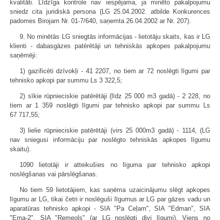
kvalitāti. Līdzīga kontrole nav iespējama, ja minēto pakalpojumu
sniedz cita juridiskā persona (LG 25.04.2002. atbilde Konkurences
padomes Birojam Nr. 01-7/640, saņemta 26.04.2002 ar Nr. 207).
9. No minētās LG sniegtās informācijas - lietotāju skaits, kas ir LG
klienti - dabasgāzes patērētāji un tehniskās apkopes pakalpojumu
saņēmēji:
1) gazificēti dzīvokļi - 41 2207, no tiem ar 72 noslēgti līgumi par
tehnisko apkopi par summu Ls 3 322,5;
2) sīkie rūpnieciskie patērētāji (līdz 25 000 m3 gadā) - 2 228, no
tiem ar 1 359 noslēgti līgumi par tehnisko apkopi par summu Ls
67 717,55;
3) lielie rūpnieciskie patērētāji (virs 25 000m3 gadā) - 1114, (LG
nav sniegusi informāciju par noslēgto tehniskās apkopes līgumu
skaitu).
1090 lietotāji ir atteikušies no līguma par tehnisko apkopi
noslēgšanas vai pārslēgšanas.
No tiem 59 lietotājiem, kas saņēma uzaicinājumu slēgt apkopes
līgumu ar LG, tikai četri ir noslēguši līgumus ar LG par gāzes vadu un
aparatūras tehnisko apkopi - SIA "Pa Ceļam", SIA "Edman", SIA
"Ema-2", SIA "Remeols" (ar LG noslēgti divi līgumi). Viens no