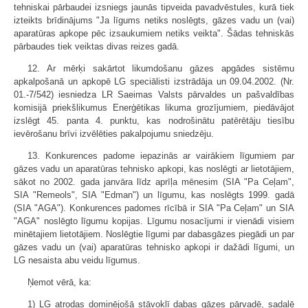
tehniskai pārbaudei izsniegs jaunās tipveida pavadvēstules, kurā tiek
izteikts brīdinājums "Ja līgums netiks noslēgts, gāzes vadu un (vai)
aparatūras apkope pēc izsaukumiem netiks veikta". Šādas tehniskās
pārbaudes tiek veiktas divas reizes gadā.
12. Ar mērķi sakārtot likumdošanu gāzes apgādes sistēmu
apkalpošanā un apkopē LG speciālisti izstrādāja un 09.04.2002. (Nr.
01.-7/542) iesniedza LR Saeimas Valsts pārvaldes un pašvaldības
komisijā priekšlikumus Enerģētikas likuma grozījumiem, piedāvājot
izslēgt 45. panta 4. punktu, kas nodrošinātu patērētāju tiesību
ievērošanu brīvi izvēlēties pakalpojumu sniedzēju.
13. Konkurences padome iepazinās ar vairākiem līgumiem par
gāzes vadu un aparatūras tehnisko apkopi, kas noslēgti ar lietotājiem,
sākot no 2002. gada janvāra līdz aprīļa mēnesim (SIA "Pa Ceļam",
SIA "Remeols", SIA "Edman") un līgumu, kas noslēgts 1999. gadā
(SIA "AGA"). Konkurences padomes rīcībā ir SIA "Pa Ceļam" un SIA
"AGA" noslēgto līgumu kopijas. Līgumu nosacījumi ir vienādi visiem
minētajiem lietotājiem. Noslēgtie līgumi par dabasgāzes piegādi un par
gāzes vadu un (vai) aparatūras tehnisko apkopi ir dažādi līgumi, un
LG nesaista abu veidu līgumus.
Ņemot vērā, ka:
1) LG atrodas dominējošā stāvoklī dabas gāzes pārvadē, sadalē