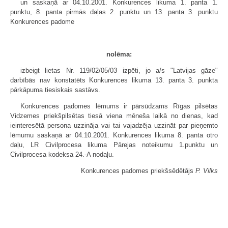
un saskaņā ar 04.10.2001. Konkurences likuma 1. panta 1.
punktu, 8. panta pirmās daļas 2. punktu un 13. panta 3. punktu
Konkurences padome
nolēma:
izbeigt lietas Nr. 119/02/05/03 izpēti, jo a/s "Latvijas gāze"
darbībās nav konstatēts Konkurences likuma 13. panta 3. punkta
pārkāpuma tiesiskais sastāvs.
Konkurences padomes lēmums ir pārsūdzams Rīgas pilsētas
Vidzemes priekšpilsētas tiesā viena mēneša laikā no dienas, kad
ieinteresētā persona uzzināja vai tai vajadzēja uzzināt par pieņemto
lēmumu saskaņā ar 04.10.2001. Konkurences likuma 8. panta otro
daļu, LR Civilprocesa likuma Pārejas noteikumu 1.punktu un
Civilprocesa kodeksa 24.-A nodaļu.
Konkurences padomes priekšsēdētājs
P. Vilks