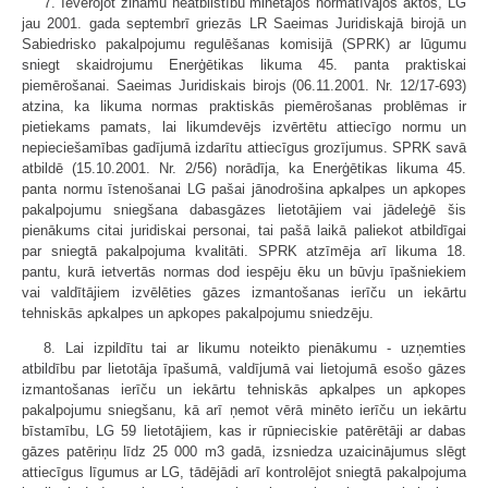
7. Ievērojot zināmu neatbilstību minētajos normatīvajos aktos, LG
jau 2001. gada septembrī griezās LR Saeimas Juridiskajā birojā un
Sabiedrisko pakalpojumu regulēšanas komisijā (SPRK) ar lūgumu
sniegt skaidrojumu Enerģētikas likuma 45. panta praktiskai
piemērošanai. Saeimas Juridiskais birojs (06.11.2001. Nr. 12/17-693)
atzina, ka likuma normas praktiskās piemērošanas problēmas ir
pietiekams pamats, lai likumdevējs izvērtētu attiecīgo normu un
nepieciešamības gadījumā izdarītu attiecīgus grozījumus. SPRK savā
atbildē (15.10.2001. Nr. 2/56) norādīja, ka Enerģētikas likuma 45.
panta normu īstenošanai LG pašai jānodrošina apkalpes un apkopes
pakalpojumu sniegšana dabasgāzes lietotājiem vai jādeleģē šis
pienākums citai juridiskai personai, tai pašā laikā paliekot atbildīgai
par sniegtā pakalpojuma kvalitāti. SPRK atzīmēja arī likuma 18.
pantu, kurā ietvertās normas dod iespēju ēku un būvju īpašniekiem
vai valdītājiem izvēlēties gāzes izmantošanas ierīču un iekārtu
tehniskās apkalpes un apkopes pakalpojumu sniedzēju.
8. Lai izpildītu tai ar likumu noteikto pienākumu - uzņemties
atbildību par lietotāja īpašumā, valdījumā vai lietojumā esošo gāzes
izmantošanas ierīču un iekārtu tehniskās apkalpes un apkopes
pakalpojumu sniegšanu, kā arī ņemot vērā minēto ierīču un iekārtu
bīstamību, LG 59 lietotājiem, kas ir rūpnieciskie patērētāji ar dabas
gāzes patēriņu līdz 25 000 m3 gadā, izsniedza uzaicinājumus slēgt
attiecīgus līgumus ar LG, tādējādi arī kontrolējot sniegtā pakalpojuma