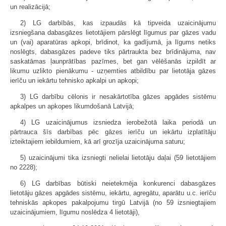
un realizācijā;
2) LG darbībās, kas izpaudās kā tipveida uzaicinājumu
izsniegšana dabasgāzes lietotājiem pārslēgt līgumus par gāzes vadu
un (vai) aparatūras apkopi, brīdinot, ka gadījumā, ja līgums netiks
noslēgts, dabasgāzes padeve tiks pārtraukta bez brīdinājuma, nav
saskatāmas ļaunprātības pazīmes, bet gan vēlēšanās izpildīt ar
likumu uzlikto pienākumu - uzņemties atbildību par lietotāja gāzes
ierīču un iekārtu tehnisko apkalpi un apkopi;
3) LG darbību cēlonis ir nesakārtotība gāzes apgādes sistēmu
apkalpes un apkopes likumdošanā Latvijā;
4) LG uzaicinājumus izsniedza ierobežotā laika periodā un
pārtrauca šīs darbības pēc gāzes ierīču un iekārtu izplatītāju
izteiktajiem iebildumiem, kā arī grozīja uzaicinājuma saturu;
5) uzaicinājumi tika izsniegti nelielai lietotāju daļai (59 lietotājiem
no 2228);
6) LG darbības būtiski neietekmēja konkurenci dabasgāzes
lietotāju gāzes apgādes sistēmu, iekārtu, agregātu, aparātu u.c. ierīču
tehniskās apkopes pakalpojumu tirgū Latvijā (no 59 izsniegtajiem
uzaicinājumiem, līgumu noslēdza 4 lietotāji),