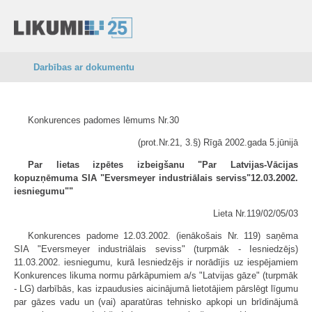
Darbības ar dokumentu
Konkurences padomes lēmums Nr.30
(prot.Nr.21, 3.§) Rīgā 2002.gada 5.jūnijā
Par lietas izpētes izbeigšanu "Par Latvijas-Vācijas
kopuzņēmuma SIA "Eversmeyer industriālais serviss"12.03.2002.
iesniegumu""
Lieta Nr.119/02/05/03
Konkurences padome 12.03.2002. (ienākošais Nr. 119) saņēma
SIA "Eversmeyer industriālais seviss" (turpmāk - Iesniedzējs)
11.03.2002. iesniegumu, kurā Iesniedzējs ir norādījis uz iespējamiem
Konkurences likuma normu pārkāpumiem a/s "Latvijas gāze" (turpmāk
- LG) darbībās, kas izpaudusies aicinājumā lietotājiem pārslēgt līgumu
par gāzes vadu un (vai) aparatūras tehnisko apkopi un brīdinājumā