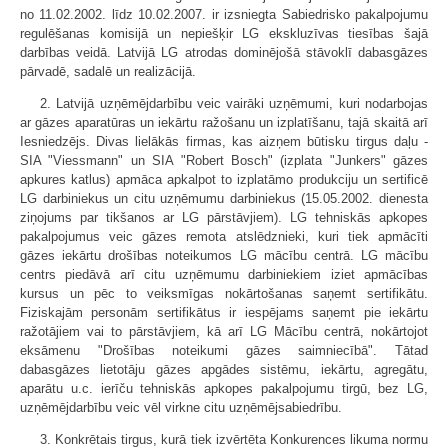
no 11.02.2002. līdz 10.02.2007. ir izsniegta Sabiedrisko pakalpojumu
regulēšanas komisijā un nepiešķir LG ekskluzīvas tiesības šajā
darbības veidā. Latvijā LG atrodas dominējošā stāvoklī dabasgāzes
pārvadē, sadalē un realizācijā.
2. Latvijā uzņēmējdarbību veic vairāki uzņēmumi, kuri nodarbojas
ar gāzes aparatūras un iekārtu ražošanu un izplatīšanu, tajā skaitā arī
Iesniedzējs. Divas lielākās firmas, kas aizņem būtisku tirgus daļu -
SIA "Viessmann" un SIA "Robert Bosch" (izplata "Junkers" gāzes
apkures katlus) apmāca apkalpot to izplatāmo produkciju un sertificē
LG darbiniekus un citu uzņēmumu darbiniekus (15.05.2002. dienesta
ziņojums par tikšanos ar LG pārstāvjiem). LG tehniskās apkopes
pakalpojumus veic gāzes remota atslēdznieki, kuri tiek apmācīti
gāzes iekārtu drošības noteikumos LG mācību centrā. LG mācību
centrs piedāvā arī citu uzņēmumu darbiniekiem iziet apmācības
kursus un pēc to veiksmīgas nokārtošanas saņemt sertifikātu.
Fiziskajām personām sertifikātus ir iespējams saņemt pie iekārtu
ražotājiem vai to pārstāvjiem, kā arī LG Mācību centrā, nokārtojot
eksāmenu "Drošības noteikumi gāzes saimniecībā". Tātad
dabasgāzes lietotāju gāzes apgādes sistēmu, iekārtu, agregātu,
aparātu u.c. ierīču tehniskās apkopes pakalpojumu tirgū, bez LG,
uzņēmējdarbību veic vēl virkne citu uzņēmējsabiedrību.
3. Konkrētais tirgus, kurā tiek izvērtēta Konkurences likuma normu