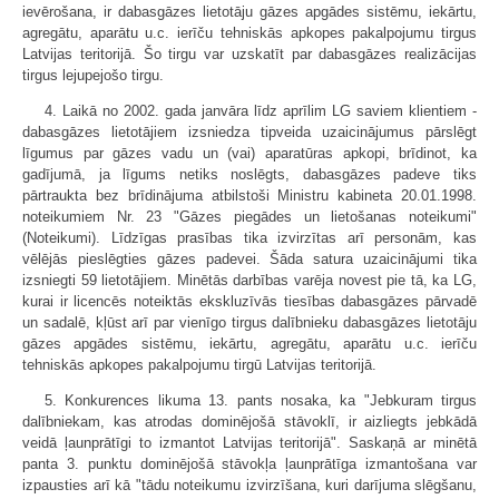
ievērošana, ir dabasgāzes lietotāju gāzes apgādes sistēmu, iekārtu,
agregātu, aparātu u.c. ierīču tehniskās apkopes pakalpojumu tirgus
Latvijas teritorijā. Šo tirgu var uzskatīt par dabasgāzes realizācijas
tirgus lejupejošo tirgu.
4. Laikā no 2002. gada janvāra līdz aprīlim LG saviem klientiem -
dabasgāzes lietotājiem izsniedza tipveida uzaicinājumus pārslēgt
līgumus par gāzes vadu un (vai) aparatūras apkopi, brīdinot, ka
gadījumā, ja līgums netiks noslēgts, dabasgāzes padeve tiks
pārtraukta bez brīdinājuma atbilstoši Ministru kabineta 20.01.1998.
noteikumiem Nr. 23 "Gāzes piegādes un lietošanas noteikumi"
(Noteikumi). Līdzīgas prasības tika izvirzītas arī personām, kas
vēlējās pieslēgties gāzes padevei. Šāda satura uzaicinājumi tika
izsniegti 59 lietotājiem. Minētās darbības varēja novest pie tā, ka LG,
kurai ir licencēs noteiktās ekskluzīvās tiesības dabasgāzes pārvadē
un sadalē, kļūst arī par vienīgo tirgus dalībnieku dabasgāzes lietotāju
gāzes apgādes sistēmu, iekārtu, agregātu, aparātu u.c. ierīču
tehniskās apkopes pakalpojumu tirgū Latvijas teritorijā.
5. Konkurences likuma 13. pants nosaka, ka "Jebkuram tirgus
dalībniekam, kas atrodas dominējošā stāvoklī, ir aizliegts jebkādā
veidā ļaunprātīgi to izmantot Latvijas teritorijā". Saskaņā ar minētā
panta 3. punktu dominējošā stāvokļa ļaunprātīga izmantošana var
izpausties arī kā "tādu noteikumu izvirzīšana, kuri darījuma slēgšanu,