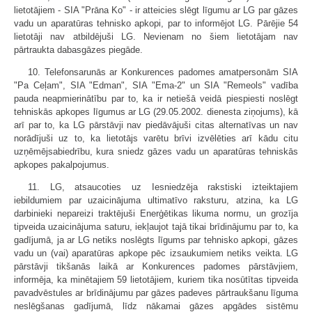
lietotājiem - SIA "Prāna Ko" - ir atteicies slēgt līgumu ar LG par gāzes
vadu un aparatūras tehnisko apkopi, par to informējot LG. Pārējie 54
lietotāji nav atbildējuši LG. Nevienam no šiem lietotājam nav
pārtraukta dabasgāzes piegāde.
10. Telefonsarunās ar Konkurences padomes amatpersonām SIA
"Pa Ceļam", SIA "Edman", SIA "Ema-2" un SIA "Remeols" vadība
pauda neapmierinātību par to, ka ir netiešā veidā piespiesti noslēgt
tehniskās apkopes līgumus ar LG (29.05.2002. dienesta ziņojums), kā
arī par to, ka LG pārstāvji nav piedāvājuši citas alternatīvas un nav
norādījuši uz to, ka lietotājs varētu brīvi izvēlēties arī kādu citu
uzņēmējsabiedrību, kura sniedz gāzes vadu un aparatūras tehniskās
apkopes pakalpojumus.
11. LG, atsaucoties uz Iesniedzēja rakstiski izteiktajiem
iebildumiem par uzaicinājuma ultimatīvo raksturu, atzina, ka LG
darbinieki nepareizi traktējuši Enerģētikas likuma normu, un grozīja
tipveida uzaicinājuma saturu, iekļaujot tajā tikai brīdinājumu par to, ka
gadījumā, ja ar LG netiks noslēgts līgums par tehnisko apkopi, gāzes
vadu un (vai) aparatūras apkope pēc izsaukumiem netiks veikta. LG
pārstāvji tikšanās laikā ar Konkurences padomes pārstāvjiem,
informēja, ka minētajiem 59 lietotājiem, kuriem tika nosūtītas tipveida
pavadvēstules ar brīdinājumu par gāzes padeves pārtraukšanu līguma
neslēgšanas gadījumā, līdz nākamai gāzes apgādes sistēmu