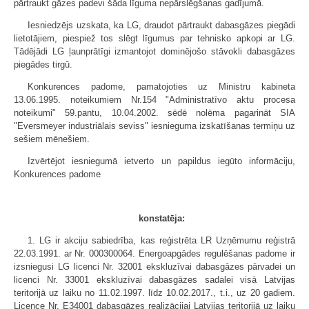
pārtraukt gāzes padevi šāda līguma nepārslēgšanas gadījumā.
Iesniedzējs uzskata, ka LG, draudot pārtraukt dabasgāzes piegādi
lietotājiem, piespiež tos slēgt līgumus par tehnisko apkopi ar LG.
Tādējādi LG ļaunprātīgi izmantojot dominējošo stāvokli dabasgāzes
piegādes tirgū.
Konkurences padome, pamatojoties uz Ministru kabineta
13.06.1995. noteikumiem Nr.154 "Administratīvo aktu procesa
noteikumi" 59.pantu, 10.04.2002. sēdē nolēma pagarināt SIA
"Eversmeyer industriālais seviss" iesnieguma izskatīšanas termiņu uz
sešiem mēnešiem.
Izvērtējot iesniegumā ietverto un papildus iegūto informāciju,
Konkurences padome
konstatēja:
1. LG ir akciju sabiedrība, kas reģistrēta LR Uzņēmumu reģistrā
22.03.1991. ar Nr. 000300064. Energoapgādes regulēšanas padome ir
izsniegusi LG licenci Nr. 32001 ekskluzīvai dabasgāzes pārvadei un
licenci Nr. 33001 ekskluzīvai dabasgāzes sadalei visā Latvijas
teritorijā uz laiku no 11.02.1997. līdz 10.02.2017., t.i., uz 20 gadiem.
Licence Nr. E34001 dabasgāzes realizācijai Latvijas teritorijā uz laiku