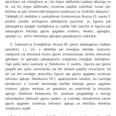
grozīšanu vai izbeigšanu ar citu tirgus dalībnieku padara atkarīgu no
tā, vai šis tirgus dalībnieks uzņemas papildu saistības, kuras pēc
būtības un pēc komerciālā lietojuma neattiecas uz konkrēto darījumu".
Tādējādi LG darbībās ir saskatāmas Konkurences likuma 13. panta 3.
punktā minētā aizlieguma pārkāpuma pazīmes, jo līguma par
dabasgāzes piegādi noslēgšana un izpilde tiek saistīta ar līguma par
dabasgāzes lietotāju gāzes apgādes sistēmu, iekārtu, agregātu,
aparātu u.c. ierīču tehniskās apkopes pakalpojumu veikšanu.
6. Saskaņā ar Enerģētikas likuma 45. pantu dabasgāzes sadales
operators, t.i., LG, ir atbildīgs par enerģijas lietotāju īpašumā,
valdījumā vai lietošanā esošo gāzes izmantošanas iekārtu tehniskās
apkalpes un apkopes pakalpojumu sniegšanu enerģijas lietotājiem.
Tajā pašā laikā saskaņā ar Noteikumu 4. punktu, līgumā par gāzes
piegādi pēc pušu vienošanās var tikt iekļauti papildu nosacījumi, kā
arī var tikt noslēgts atsevišķs līgums par gāzes apgādes sistēmas
tehnisko apkopi. Noteikumu 59.1. apakšpunktā noteikts, ka Lietotāja
pienākums ir uzturēt tehniskajā kārtībā lietotāja gāzes apgādes
sistēmu, gāzes iekārtas un aparatūru un nodrošināt to tehnisko
apkopi. Atbilstoši Noteikumu 63. punktam piegādātājs ir tiesīgs
nekavējoties pārtraukt gāzes padevi, ja Lietotājs nenodrošina savas
gāzes apgādes sistēmas tehnisko apkopi un drošības tehnikas
noteikumu izpildi.