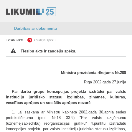
Darbības ar dokumentu
Tiesību akts:
zaudējis spēku
Tiesību akts ir zaudējis spēku.
Ministru prezidenta rīkojums Nr.209
Rīgā 2002.gada 27.jūnijā
Par darba grupu koncepcijas projekta izstrādei par valsts
institūciju juridisko statusu izglītības, zinātnes, kultūras,
veselības aprūpes un sociālās aprūpes nozarē
1. Lai saskaņā ar Ministru kabineta 2002.gada 30.aprīļa sēdes
protokollēmuma (prot. Nr.18 33.§) "Par valsts uzņēmumu
(uzņēmējsabiedrību) reorganizācijas grafiku" 4.punktu izstrādātu
koncepcijas projektu par valsts institūciju juridisko statusu izglītības,