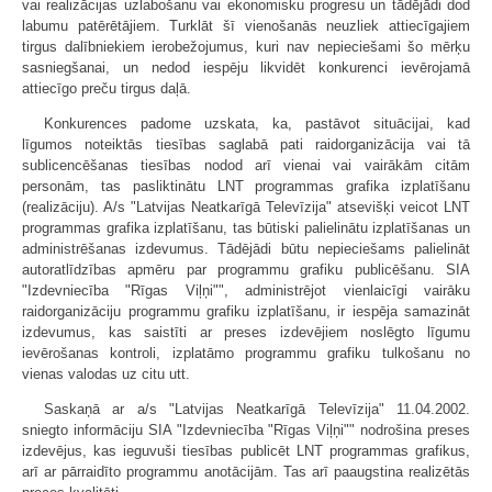
vai realizācijas uzlabošanu vai ekonomisku progresu un tādējādi dod
labumu patērētājiem. Turklāt šī vienošanās neuzliek attiecīgajiem
tirgus dalībniekiem ierobežojumus, kuri nav nepieciešami šo mērķu
sasniegšanai, un nedod iespēju likvidēt konkurenci ievērojamā
attiecīgo preču tirgus daļā.
Konkurences padome uzskata, ka, pastāvot situācijai, kad
līgumos noteiktās tiesības saglabā pati raidorganizācija vai tā
sublicencēšanas tiesības nodod arī vienai vai vairākām citām
personām, tas pasliktinātu LNT programmas grafika izplatīšanu
(realizāciju). A/s "Latvijas Neatkarīgā Televīzija" atsevišķi veicot LNT
programmas grafika izplatīšanu, tas būtiski palielinātu izplatīšanas un
administrēšanas izdevumus. Tādējādi būtu nepieciešams palielināt
autoratlīdzības apmēru par programmu grafiku publicēšanu. SIA
"Izdevniecība "Rīgas Viļņi"", administrējot vienlaicīgi vairāku
raidorganizāciju programmu grafiku izplatīšanu, ir iespēja samazināt
izdevumus, kas saistīti ar preses izdevējiem noslēgto līgumu
ievērošanas kontroli, izplatāmo programmu grafiku tulkošanu no
vienas valodas uz citu utt.
Saskaņā ar a/s "Latvijas Neatkarīgā Televīzija" 11.04.2002.
sniegto informāciju SIA "Izdevniecība "Rīgas Viļņi"" nodrošina preses
izdevējus, kas ieguvuši tiesības publicēt LNT programmas grafikus,
arī ar pārraidīto programmu anotācijām. Tas arī paaugstina realizētās