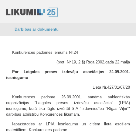
Darbības ar dokumentu
Konkurences padomes lēmums Nr.24
(prot. Nr.19, 2.§) Rīgā 2002.gada 22.maijā
Par Latgales preses izdevēju asociācijas 24.09.2001.
iesniegumu
Lieta Nr.427/01/07/28
Konkurences padome 26.09.2001. saņēma sabiedriskās
organizācijas "Latgales preses izdevēju asociācija" (LPIA)
iesniegumu, kurā tika lūgts izvērtēt SIA "Izdevniecība "Rīgas Viļņi""
darbības atbilstību Konkurences likumam.
Iepazīstoties ar LPIA iesniegumu un citiem lietā esošiem
materiāliem, Konkurences padome