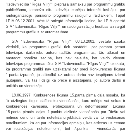
"Izdevniecība "Rīgas Viļņi"" pieprasa samaksu par programmu grafiku
publicēšanu, ierobežo citu izdevēju iespējas informēt lasītājus par
raidorganizāciju pārraidīto programmu raidījumu raidlaikiem. Tāpat
LPIA 06.12.2001. vēstulē sniegtā informācija liecina, ka LPIA apstrīd
SIA "Izdevniecība "Rīgas Viļņi"" un raidorganizāciju tiesības aizsargāt
programmu grafikus ar autortiesībām.
SIA "Izdevniecība "Rīgas Viļņi"" 08.10.2001. vēstulē izsaka
viedokli, ka programmu grafiki tiek sastādīti, par pamatu ņemot
televīzijas darbinieku autoru radītās programmas, tās atlasot un
sastādot noteiktā secībā, kas nav nejauša, bet veido vienotu
televīzijas programmas tēlu. SIA "Izdevniecība "Rīgas Viļņi"" uzskata,
ka programmu grafiki nav uzskatāmi par preci Konkurences likuma
1.panta izpratnē, jo attiecībā uz autora darbu nav iespējams izlemt
jautājumu, vai tas līdzīgi kā prece ir aizstājams, jo autora darbs ir
unikāls un vienreizējs.
18.06.1997. Konkurences likuma 15.panta pirmā daļa nosaka, ka
"ir aizliegtas tirgus dalībnieku vienošanās, kuru mērķis vai sekas ir
konkurences kavēšana, ierobežošana un deformēšana". Likuma
15.panta pirmās daļas 1.punkts aizliedz vienošanās par "tiešu vai
netiešu cenu un tarifu noteikšanu jebkādā veidā vai to veidošanas
noteikumiem, kā arī par informācijas apmaiņu, kas attiecas uz cenām
vai realizācijas noteikumiem", bet 7.punkts - vienošanās par