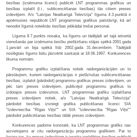
tiesības (izņēmuma licenci) publicēt LNT programmas grafikus un
tiesības izplatīt (t.i., sublicencēšanas tiesības) tās citiem preses
izdevējiem. A/s "Latvijas Neatkarīgā Televīzija" līguma 4.3.punktā ir
apņēmusies nepublicēt LNT programmas grafikus patstāvīgi, kā arī
nenodot līgumā noteiktās tiesības jebkādai trešai personai.
Līguma 9.7.punkts nosaka, ka līgums un tādējādi arī tajā ietvertā
vienošanās par izņēmuma tiesību piešķiršanu stājas spēkā 2001.gada
1.janvārī un bija spēkā līdz 2002.gada 31.decembrim. Tādējādi
noslēgtais līgums būtu jāizvērtē saskaņā ar 18.06.1997. Konkurences
likuma normām.
Programmu grafiku izplatīšana notiek raidorganizācijām un to
pārstāvjiem, kuriem raidorganizācijas ir piešķīrušas sublicencēšanas
tiesības, izplatot (pārdodot) programmu grafikus preses izdevējiem, un
pēc tam preses izdevējiem, publicējot programmu grafikus to
izdotajos preses izdevumos. LNT programmas grafiku izplatīšana
preses izdevējiem notiek, a/s "Latvijas Neatkarīgā Televīzija"
pārdodot tiesības izsniegt grafika publicēšanas licenci SIA
"Izdevniecība "Rīgas Viļņi"" un SIA "Izdevniecība "Rīgas Viļņi""
pārdodot publicēšanas tiesības tālāk preses izdevējiem.
Konkurences padome konstatē, ka LNT programmas grafiks nav
aizvietojams ar citu raidorganizāciju programmu grafikiem. Par to
liecina tas, ka preses izdevējiem ir iespēja iegādāties tiesības publicēt