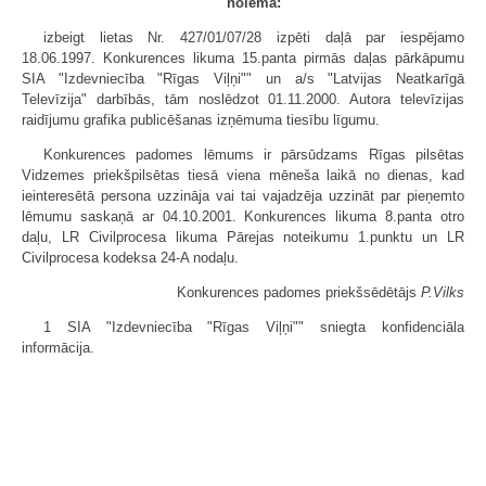
nolēma:
izbeigt lietas Nr. 427/01/07/28 izpēti daļā par iespējamo
18.06.1997. Konkurences likuma 15.panta pirmās daļas pārkāpumu
SIA "Izdevniecība "Rīgas Viļņi"" un a/s "Latvijas Neatkarīgā
Televīzija" darbībās, tām noslēdzot 01.11.2000. Autora televīzijas
raidījumu grafika publicēšanas izņēmuma tiesību līgumu.
Konkurences padomes lēmums ir pārsūdzams Rīgas pilsētas
Vidzemes priekšpilsētas tiesā viena mēneša laikā no dienas, kad
ieinteresētā persona uzzināja vai tai vajadzēja uzzināt par pieņemto
lēmumu saskaņā ar 04.10.2001. Konkurences likuma 8.panta otro
daļu, LR Civilprocesa likuma Pārejas noteikumu 1.punktu un LR
Civilprocesa kodeksa 24-A nodaļu.
Konkurences padomes priekšsēdētājs
P.Vilks
1 SIA "Izdevniecība "Rīgas Viļņi"" sniegta konfidenciāla
informācija.