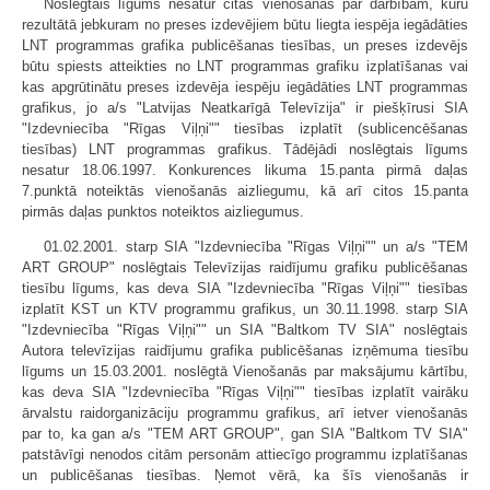
Noslēgtais līgums nesatur citas vienošanās par darbībām, kuru
rezultātā jebkuram no preses izdevējiem būtu liegta iespēja iegādāties
LNT programmas grafika publicēšanas tiesības, un preses izdevējs
būtu spiests atteikties no LNT programmas grafiku izplatīšanas vai
kas apgrūtinātu preses izdevēja iespēju iegādāties LNT programmas
grafikus, jo a/s "Latvijas Neatkarīgā Televīzija" ir piešķīrusi SIA
"Izdevniecība "Rīgas Viļņi"" tiesības izplatīt (sublicencēšanas
tiesības) LNT programmas grafikus. Tādējādi noslēgtais līgums
nesatur 18.06.1997. Konkurences likuma 15.panta pirmā daļas
7.punktā noteiktās vienošanās aizliegumu, kā arī citos 15.panta
pirmās daļas punktos noteiktos aizliegumus.
01.02.2001. starp SIA "Izdevniecība "Rīgas Viļņi"" un a/s "TEM
ART GROUP" noslēgtais Televīzijas raidījumu grafiku publicēšanas
tiesību līgums, kas deva SIA "Izdevniecība "Rīgas Viļņi"" tiesības
izplatīt KST un KTV programmu grafikus, un 30.11.1998. starp SIA
"Izdevniecība "Rīgas Viļņi"" un SIA "Baltkom TV SIA" noslēgtais
Autora televīzijas raidījumu grafika publicēšanas izņēmuma tiesību
līgums un 15.03.2001. noslēgtā Vienošanās par maksājumu kārtību,
kas deva SIA "Izdevniecība "Rīgas Viļņi"" tiesības izplatīt vairāku
ārvalstu raidorganizāciju programmu grafikus, arī ietver vienošanās
par to, ka gan a/s "TEM ART GROUP", gan SIA "Baltkom TV SIA"
patstāvīgi nenodos citām personām attiecīgo programmu izplatīšanas
un publicēšanas tiesības. Ņemot vērā, ka šīs vienošanās ir