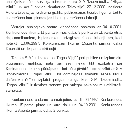
analoģiskas tām, kas bija ietvertas starp SIA "Izdevniecība "Rīgas
Viļņi"" un a/s "Latvijas Neatkarīgā Televīzija" 27.12.2000. noslēgtā
Autora televīzijas raidījumu grafika publicēšanas tiesību līgumu, tad to
izvērtēšanā būtu piemērojami līdzīgi vērtēšanas kritēriji.
Vērtējot analoģiska satura vienošanās saskaņā ar 04.10.2001.
Konkurences likuma 11.panta pirmās daļas 3.punkta un 11.panta otrās
daļa noteikumiem, ir piemērojami līdzīgi vērtēšanas kritēriji tam, kādi
noteikti 18.06.1997. Konkurences likuma 15.panta pirmās daļas
3.punktā un 15.panta otrā daļā.
Tas, ka SIA "Izdevniecība "Rīgas Viļņi"" pati publicē un izplata citu
programmu grafikus, pats par sevi nevar tikt uzskatīts par
Konkurences likuma pārkāpumu, bet būtu jāvērtē kopsakarībā ar SIA
"Izdevniecība "Rīgas Viļņi"" kā dominējošā stāvoklī esoša tirgus
dalībnieka rīcību, izplatot programmu grafikus. SIA "Izdevniecība
"Rīgas Viļņi"" ir tiesības saņemt par sniegto pakalpojumu atbilstošu
samaksu.
Konkurences padome, pamatojoties uz 18.06.1997. Konkurences
likuma 15.panta pirmo un otro daļu un 04.10.2001. Konkurences
likuma 8.panta pirmās daļas 2.punktu,