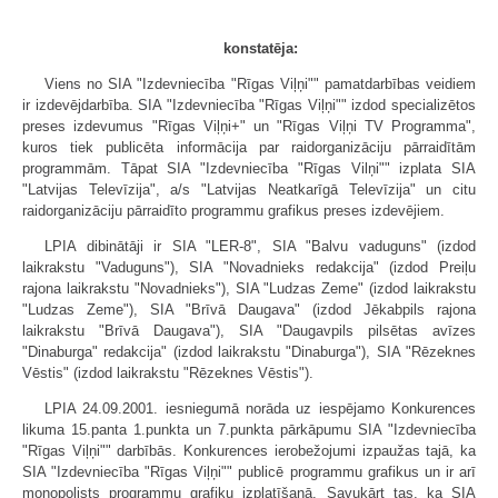
konstatēja:
Viens no SIA "Izdevniecība "Rīgas Viļņi"" pamatdarbības veidiem
ir izdevējdarbība. SIA "Izdevniecība "Rīgas Viļņi"" izdod specializētos
preses izdevumus "Rīgas Viļņi+" un "Rīgas Viļņi TV Programma",
kuros tiek publicēta informācija par raidorganizāciju pārraidītām
programmām. Tāpat SIA "Izdevniecība "Rīgas Vilņi"" izplata SIA
"Latvijas Televīzija", a/s "Latvijas Neatkarīgā Televīzija" un citu
raidorganizāciju pārraidīto programmu grafikus preses izdevējiem.
LPIA dibinātāji ir SIA "LER-8", SIA "Balvu vaduguns" (izdod
laikrakstu "Vaduguns"), SIA "Novadnieks redakcija" (izdod Preiļu
rajona laikrakstu "Novadnieks"), SIA "Ludzas Zeme" (izdod laikrakstu
"Ludzas Zeme"), SIA "Brīvā Daugava" (izdod Jēkabpils rajona
laikrakstu "Brīvā Daugava"), SIA "Daugavpils pilsētas avīzes
"Dinaburga" redakcija" (izdod laikrakstu "Dinaburga"), SIA "Rēzeknes
Vēstis" (izdod laikrakstu "Rēzeknes Vēstis").
LPIA 24.09.2001. iesniegumā norāda uz iespējamo Konkurences
likuma 15.panta 1.punkta un 7.punkta pārkāpumu SIA "Izdevniecība
"Rīgas Viļņi"" darbībās. Konkurences ierobežojumi izpaužas tajā, ka
SIA "Izdevniecība "Rīgas Viļņi"" publicē programmu grafikus un ir arī
monopolists programmu grafiku izplatīšanā. Savukārt tas, ka SIA