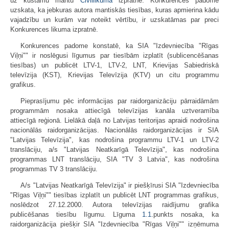
uz kustamu mantu
Civillikuma
izpratnē. Konkurences padome
uzskata, ka jebkuras autora mantiskās tiesības, kuras apmierina kādu
vajadzību un kurām var noteikt vērtību, ir uzskatāmas par preci
Konkurences likuma izpratnē.
Konkurences padome konstatē, ka SIA "Izdevniecība "Rīgas
Viļņi"" ir noslēgusi līgumus par tiesībām izplatīt (sublicencēšanas
tiesības) un publicēt LTV-1, LTV-2, LNT, Krievijas Sabiedriskā
televīzija (KST), Krievijas Televīzija (KTV) un citu programmu
grafikus.
Pieprasījumu pēc informācijas par raidorganizāciju pārraidāmām
programmām nosaka attiecīgā televīzijas kanāla uztveramība
attiecīgā reģionā. Lielākā daļā no Latvijas teritorijas apraidi nodrošina
nacionālās raidorganizācijas. Nacionālās raidorganizācijas ir SIA
"Latvijas Televīzija", kas nodrošina programmu LTV-1 un LTV-2
translāciju, a/s "Latvijas Neatkarīgā Televīzija", kas nodrošina
programmas LNT translāciju, SIA "TV 3 Latvia", kas nodrošina
programmas TV 3 translāciju.
A/s "Latvijas Neatkarīgā Televīzija" ir piešķīrusi SIA "Izdevniecība
"Rīgas Viļņi"" tiesības izplatīt un publicēt LNT programmas grafikus,
noslēdzot 27.12.2000. Autora televīzijas raidījumu grafika
publicēšanas tiesību līgumu. Līguma
1.1
.punkts nosaka, ka
raidorganizācija piešķir SIA "Izdevniecība "Rīgas Viļņi"" izņēmuma