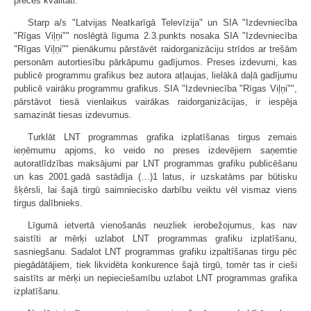
preces kvalitāti.
Starp a/s "Latvijas Neatkarīgā Televīzija" un SIA "Izdevniecība
"Rīgas Viļņi"" noslēgtā līguma 2.3.punkts nosaka SIA "Izdevniecība
"Rīgas Viļņi"" pienākumu pārstāvēt raidorganizāciju strīdos ar trešām
personām autortiesību pārkāpumu gadījumos. Preses izdevumi, kas
publicē programmu grafikus bez autora atļaujas, lielākā daļā gadījumu
publicē vairāku programmu grafikus. SIA "Izdevniecība "Rīgas Viļņi"",
pārstāvot tiesā vienlaikus vairākas raidorganizācijas, ir iespēja
samazināt tiesas izdevumus.
Turklāt LNT programmas grafika izplatīšanas tirgus zemais
ieņēmumu apjoms, ko veido no preses izdevējiem saņemtie
autoratlīdzības maksājumi par LNT programmas grafiku publicēšanu
un kas 2001.gadā sastādīja (…)1 latus, ir uzskatāms par būtisku
šķērsli, lai šajā tirgū saimniecisko darbību veiktu vēl vismaz viens
tirgus dalībnieks.
Līgumā ietvertā vienošanās neuzliek ierobežojumus, kas nav
saistīti ar mērķi uzlabot LNT programmas grafiku izplatīšanu,
sasniegšanu. Sadalot LNT programmas grafiku izpaltīšanas tirgu pēc
piegādātājiem, tiek likvidēta konkurence šajā tirgū, tomēr tas ir cieši
saistīts ar mērķi un nepieciešamību uzlabot LNT programmas grafika
izplatīšanu.