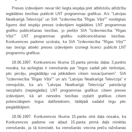
Preses izdevējiem nevar tikt liegta iespēja pret atbilstošu atlīdzību
iegādāties tiesības publicēt LNT programmas grafikus. A/s "Latvijas
Neatkarīgā Televīzija" un SIA "Izdevniecība "Rīgas Viļņi"" noslēgtais
līgums dod iespēju preses izdevējiem iegādāties LNT programmas
grafiku publicēšanas tiesības, jo piešķir SIA "Izdevniecība "Rīgas
Viļņi"" LNT programmas grafiku sublicencēšanas tiesības.
Konkurences padome uzskata, ka SIA "Izdevniecība "Rīgas Viļņi""
nav tiesīgs atteikt preses izdevējiem izsniegt licenci publicēt LNT
programmu grafikus.
18.06.1997. Konkurences likuma 15.panta pirmās daļas 3.punkts
nosaka, ka aizliegtas ir vienošanās par "tirgus sadali pēc teritorijas,
pēc pircēju, piegādātāju vai jebkādiem citiem nosacījumiem". SIA
"Izdevniecība "Rīgas Viļņi"" un a/s "Latvijas Neatkarīgā Televīzija" ir
vienojušās, ka a/s "Latvijas Neatkarīgā Televīzija" patstāvīgi
neizplatīs (nepiegādās) LNT programmas grafikus citiem preses
izdevējiem, kā arī nenodos tiesības izplatīt grafikus citiem
potenciālajiem tirgus dalībniekiem, tādējādi sadalot tirgu pēc
piegādātājiem.
18.06.1997. Konkurences likuma 15.panta otrā daļa nosaka, ka
Konkurences padome var atļaut 15.panta pirmā daļā minētās
vienošanās, ja tā konstatē, ka vienošanās veicina preču ražošanas