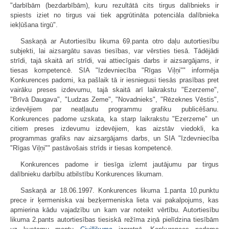
"darbībām (bezdarbībām), kuru rezultātā cits tirgus dalībnieks ir
spiests iziet no tirgus vai tiek apgrūtināta potenciāla dalībnieka
iekļūšana tirgū".
Saskaņā ar Autortiesību likuma 69.panta otro daļu autortiesību
subjekti, lai aizsargātu savas tiesības, var vērsties tiesā. Tādējādi
strīdi, tajā skaitā arī strīdi, vai attiecīgais darbs ir aizsargājams, ir
tiesas kompetencē. SIA "Izdevniecība "Rīgas Viļņi"" informēja
Konkurences padomi, ka pašlaik tā ir iesniegusi tiesās prasības pret
vairāku preses izdevumu, tajā skaitā arī laikrakstu "Ezerzeme",
"Brīvā Daugava", "Ludzas Zeme", "Novadnieks", "Rēzeknes Vēstis",
izdevējiem par neatļautu programmu grafiku publicēšanu.
Konkurences padome uzskata, ka starp laikrakstu "Ezerzeme" un
citiem preses izdevumu izdevējiem, kas aizstāv viedokli, ka
programmas grafiks nav aizsargājams darbs, un SIA "Izdevniecība
"Rīgas Viļņi"" pastāvošais strīds ir tiesas kompetencē.
Konkurences padome ir tiesīga izlemt jautājumu par tirgus
dalībnieku darbību atbilstību Konkurences likumam.
Saskaņā ar 18.06.1997. Konkurences likuma 1.panta 10.punktu
prece ir ķermeniska vai bezķermeniska lieta vai pakalpojums, kas
apmierina kādu vajadzību un kam var noteikt vērtību. Autortiesību
likuma 2.pants autortiesības tiesiskā režīma ziņā pielīdzina tiesībām