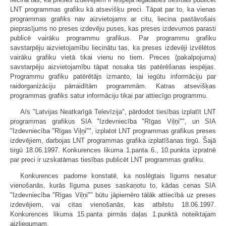
LNT programmas grafiku kā atsevišķu preci. Tāpat par to, ka vienas
programmas grafiks nav aizvietojams ar citu, liecina pastāvošais
pieprasījums no preses izdevēju puses, kas preses izdevumos parasti
publicē vairāku programmu grafikus. Par programmu grafiku
savstarpēju aizvietojamību liecinātu tas, ka preses izdevēji izvēlētos
vairāku grafiku vietā tikai vienu no tiem. Preces (pakalpojuma)
savstarpēju aizvietojamību tāpat nosaka tās patērēšanas iespējas.
Programmu grafiku patērētājs izmanto, lai iegūtu informāciju par
raidorganizāciju pārraidītām programmām. Katras atsevišķas
programmas grafiks satur informāciju tikai par attiecīgo programmu.
A/s "Latvijas Neatkarīgā Televīzija", pārdodot tiesības izplatīt LNT
programmas grafikus SIA "Izdevniecība "Rīgas Viļņi"", un SIA
"Izdevniecība "Rīgas Viļņi"", izplatot LNT programmas grafikus preses
izdevējiem, darbojas LNT programmas grafika izplatīšanas tirgū. Šajā
tirgū 18.06.1997. Konkurences likuma 1.panta 6., 10.punkta izpratnē
par preci ir uzskatāmas tiesības publicēt LNT programmas grafiku.
Konkurences padome konstatē, ka noslēgtais līgums nesatur
vienošanās, kurās līguma puses saskaņotu to, kādas cenas SIA
"Izdevniecība "Rīgas Viļņi"" būtu jāpiemēro tālāk attiecībā uz preses
izdevējiem, vai citas vienošanās, kas atbilstu 18.06.1997.
Konkurences likuma 15.panta pirmās daļas 1.punktā noteiktajam
aizliegumam.